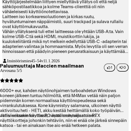
Käyttöjärjestelmään liittyen miellyttävä yllätys oli että neljä
sähköpostilaatikkoa ja kolme Teams-clienttiä oli niin
vähäeleisesti käyttöönotettavissa.
Laitteen iso korkearesoluutionen ja kirkas ruutu,
hyvätuntumainen näppäimistö, suuri trackpad ja sulava rullailu
ovat käyttömukavuutta.
Vähän yllätyksenä tuli ettei laitteessa ole yhtään USB-A:ta. Vain
kolme USB-C:tä sekä HDMI, muistikorttin lukija, ja
kuulokeliitäntä mikä nyt melkein edellyttää USB-C -adapterin tai
adapterien valintaa ja hommaamista. Myös levytila oli sen verran
hinnoissaan että päädyin pieneen perusratkaisuun ja käyttämään
ulkoisia SSD:itä, jotka pitää myös valita ja hommata.
Insinöörismies
45–54v
11.1.2026
Paluumuuttaja Maccien maailmaan
1
0
Arvosana 5/5
6000+ eur, kahden näytönohjaimen turboahdetun Windows
koneen jälkeen tuntuu hölmöltä, että M4Max vetää näin paljon
pidemmän korren normaalissa käyttönopeudessa sekä
virrankulutuksessa. Kone käynnistyy salamana, ulkoinen näyttö
aktivoituu heti - HETI, akku kestää heittämällä koko työpäivän
aktiivisessakin käytössä, näyttö on hyvälaatuinen.
Jollei erikseen tarvitse PC-maailman tarjoamia RTX
näyttökortteja johonkin tehtäviin, niin ei enää ole järkeä sinnepäin
katsoa - tai en ainakaan itse aio enää hetkeen palata.