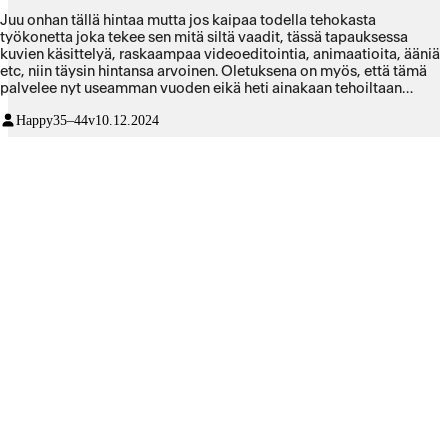
Juu onhan tällä hintaa mutta jos kaipaa todella tehokasta
työkonetta joka tekee sen mitä siltä vaadit, tässä tapauksessa
kuvien käsittelyä, raskaampaa videoeditointia, animaatioita, ääniä
etc, niin täysin hintansa arvoinen. Oletuksena on myös, että tämä
palvelee nyt useamman vuoden eikä heti ainakaan tehoiltaan
kupsahda. Pyörittää Adoben ohjelmia täysin bugittomasti ja ilman
Happy
35–44v
10.12.2024
kaatumisia (mitä en ikinä uskonut kokevani). Akku on jotain
käsittämätöntä ja tällä editoi helposti pitkän työpäivän esim
sohvalta tai kahvilasta ilman johtoja seinässä. Sopii ainakin omaan
vaativaan ja liikkuvaan työtyyliini täydellisesti, teen vähän kaikkea
ja kaikkialta ja nyt tehokone kulkee aina mukana. Ei mitään pahaa
sanottavaa. Paitsi, että on Apple, mutta taidan tästäkin fobiasta
pääsemään ohi tämän koneen avulla. Peittoaa kaikki aikaisemmat
pc tehokoneet mitä olen käyttänyt 10-0. Eikä muuten päästä
pihaustakaan.