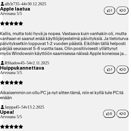
alb3r7
35–44v
30.12.2025
Apple laatua
1
0
Arvosana 5/5
Kallis, mutta toki hyvä ja nopea. Vastaava kuin vanhakin oli, mutta
vanhaan ei saanut enää käyttöjärjestelmä päivityksiä. Ja tietoturva
päivityksetkin loppuvat 1-2 vuoden päästä. Eiköhän tällä helposti
pärjää seuraavat 5-6 vuotta taas. Olin positiivisesti yllättynyt
myös Windowsin käyttöön saamisessa näissä Apple koneissa ja
kuinka nopeasti se toimi. Parllelsin avulla oli helpompi kuin Intel
RShadow
45–54v
2.11.2025
koneissa aikanaan fusionin kanssa. Toki vanhoja Intel imageja ei
Huippukannettava
saanut siirrettyä, mutta Windows käyttötarve nykyään muutenkin
1
0
Arvosana 5/5
olematon joten ei väliä itselle enää niillä vanhoilla.
Aikaisemmin on ollu PC ja nyt sitten tämä, niin ei kyllä tule PC:tä
enään
Jarppa
45–54v
13.2.2025
Upea!
5
0
Arvosana 5/5