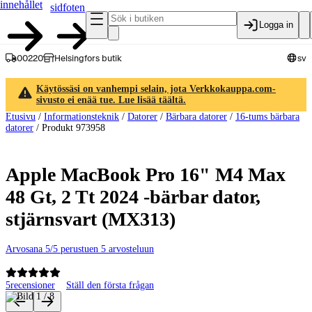
innehållet
sidfoten
Logga in
00220
Helsingfors butik
sv
Käytössäsi on vanhempi selain, jota Verkkokauppa.com-
sivusto ei enää tue. Lue lisää täältä.
Etusivu
/
Informationsteknik
/
Datorer
/
Bärbara datorer
/
16-tums bärbara
datorer
/
Produkt 973958
Apple MacBook Pro 16" M4 Max
48 Gt, 2 Tt 2024 -bärbar dator,
stjärnsvart (MX313)
Arvosana 5/5 perustuen 5 arvosteluun
5
recensioner
Ställ den första frågan
Produktbilder och videor