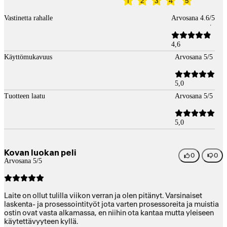
1
2
3
4
5
Vastinetta rahalle
Arvosana 4.6/5
4,6
Käyttömukavuus
Arvosana 5/5
5,0
Tuotteen laatu
Arvosana 5/5
5,0
Kovan luokan peli
0
0
Arvosana 5/5
Laite on ollut tulilla viikon verran ja olen pitänyt. Varsinaiset
laskenta- ja prosessointityöt jota varten prosessoreita ja muistia
ostin ovat vasta alkamassa, en niihin ota kantaa mutta yleiseen
käytettävyyteen kyllä.