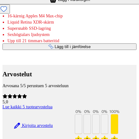
16-kärnig Apples M4 Max-chip
Liquid Retina XDR-skärm
Supersnabb SSD-lagring
Sexhögtalars ljudsystem
Upp till 21 timmars batteritid
Lägg till i jämförelse
Betaltjänster
Arvostelut
Arvosana 5/5 perustuen 5 arvosteluun
5,0
Lue kaikki 5 tuotearvostelua
0
%
0
%
0
%
0
%
100
%
Kirjoita arvostelu