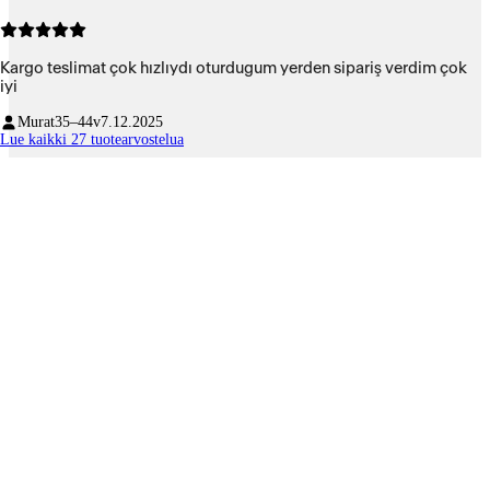
Kargo teslimat çok hızlıydı oturdugum yerden sipariş verdim çok
iyi
Murat
35–44v
7.12.2025
Lue kaikki 27 tuotearvostelua