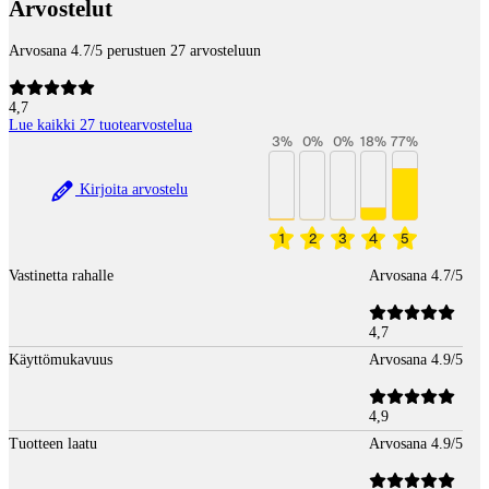
Arvostelut
Arvosana 4.7/5 perustuen 27 arvosteluun
4,7
Lue kaikki 27 tuotearvostelua
3
%
0
%
0
%
18
%
77
%
Kirjoita arvostelu
1
2
3
4
5
Vastinetta rahalle
Arvosana 4.7/5
4,7
Käyttömukavuus
Arvosana 4.9/5
4,9
Tuotteen laatu
Arvosana 4.9/5