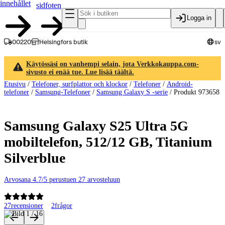
innehållet
sidfoten
Logga in
00220
Helsingfors butik
sv
Käytössäsi on vanhempi selain, jota Verkkokauppa.com-
sivusto ei enää tue. Lue lisää täältä.
Etusivu
/
Telefoner, surfplattor och klockor
/
Telefoner
/
Android-
telefoner
/
Samsung-Telefoner
/
Samsung Galaxy S -serie
/
Produkt 973658
Samsung Galaxy S25 Ultra 5G
mobiltelefon, 512/12 GB, Titanium
Silverblue
Arvosana 4.7/5 perustuen 27 arvosteluun
27
recensioner
2
frågor
Produktbilder och videor