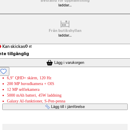
Beställd för upphämtning
laddar...
Från butikshyllan
laddar...
Kan skickas
0
st
nte tillgänglig
Lägg i varukorgen
6,9" QHD+ skärm, 120 Hz
200 MP huvudkamera + OIS
12 MP selfiekamera
5000 mAh batteri, 45W laddning
Galaxy AI-funktioner, S-Pen-penna
Lägg till i jämförelse
Betaltjänster