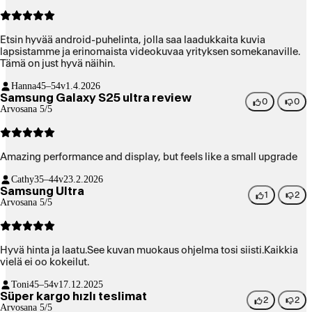
Etsin hyvää android-puhelinta, jolla saa laadukkaita kuvia
lapsistamme ja erinomaista videokuvaa yrityksen somekanaville.
Tämä on just hyvä näihin.
Hanna
45–54v
1.4.2026
Samsung Galaxy S25 ultra review
0
0
Arvosana 5/5
Amazing performance and display, but feels like a small upgrade
Cathy
35–44v
23.2.2026
Samsung Ultra
1
2
Arvosana 5/5
Hyvä hinta ja laatu.See kuvan muokaus ohjelma tosi siisti.Kaikkia
vielä ei oo kokeilut.
Toni
45–54v
17.12.2025
Süper kargo hızlı teslimat
2
2
Arvosana 5/5