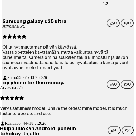
4,9
Samsung galaxy s25 ultra
0
0
Arvosana 5/5
Ollut nyt muutaman päivän käytössä.
Vasta opettelen käyttämään, mutta vaikuttaa hyvältä
puhelimelta. Kamera ominaisuuksien takia kiinnostuin ja uskon
saanneeni vastinetta rahalleni. Tulee hyvälaatuisia kuvia ja värit
ovat aivan mielettomän hyvät.
Samu
55–64v
30.7.2026
Top phone for this money.
0
0
Arvosana 5/5
Very usefulness model, Unlike the oldest mine model, it is much
faster to operate and use.
Ruslan
35–44v
18.7.2026
Huippuluokan Android-puhelin
0
1
tehokäyttäjälle