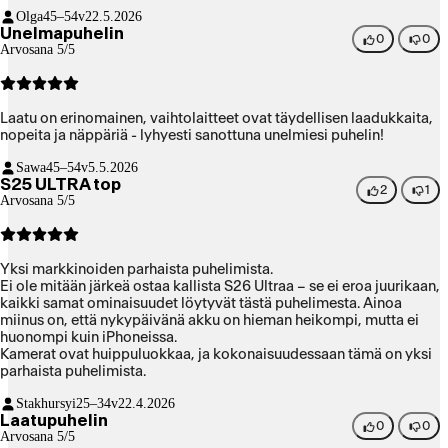
Olga
45–54v
22.5.2026
Unelmapuhelin
0
0
Arvosana 5/5
Laatu on erinomainen, vaihtolaitteet ovat täydellisen laadukkaita,
nopeita ja näppäriä - lyhyesti sanottuna unelmiesi puhelin!
Sawa
45–54v
5.5.2026
S25 ULTRA top
2
1
Arvosana 5/5
Yksi markkinoiden parhaista puhelimista.
Ei ole mitään järkeä ostaa kallista S26 Ultraa – se ei eroa juurikaan,
kaikki samat ominaisuudet löytyvät tästä puhelimesta. Ainoa
miinus on, että nykypäivänä akku on hieman heikompi, mutta ei
huonompi kuin iPhoneissa.
Kamerat ovat huippuluokkaa, ja kokonaisuudessaan tämä on yksi
parhaista puhelimista.
Stakhursyi
25–34v
22.4.2026
Laatupuhelin
0
0
Arvosana 5/5