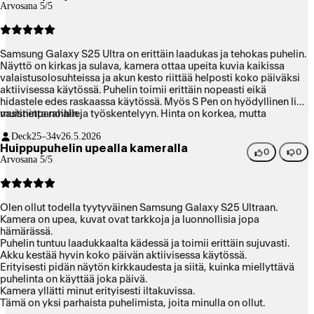
Arvosana 5/5
Samsung Galaxy S25 Ultra on erittäin laadukas ja tehokas puhelin.
Näyttö on kirkas ja sulava, kamera ottaa upeita kuvia kaikissa
valaistusolosuhteissa ja akun kesto riittää helposti koko päiväksi
aktiivisessa käytössä. Puhelin toimii erittäin nopeasti eikä
hidastele edes raskaassa käytössä. Myös S Pen on hyödyllinen lisä
muistiinpanoihin ja työskentelyyn. Hinta on korkea, mutta
vastinetta rahalle.
ominaisuuksiin nähden laite tarjoaa erinomaista
Deck
25–34v
26.5.2026
Huippupuhelin upealla kameralla
0
0
Arvosana 5/5
Olen ollut todella tyytyväinen Samsung Galaxy S25 Ultraan.
Kamera on upea, kuvat ovat tarkkoja ja luonnollisia jopa
hämärässä.
Puhelin tuntuu laadukkaalta kädessä ja toimii erittäin sujuvasti.
Akku kestää hyvin koko päivän aktiivisessa käytössä.
Erityisesti pidän näytön kirkkaudesta ja siitä, kuinka miellyttävä
puhelinta on käyttää joka päivä.
Kamera yllätti minut erityisesti iltakuvissa.
Tämä on yksi parhaista puhelimista, joita minulla on ollut.