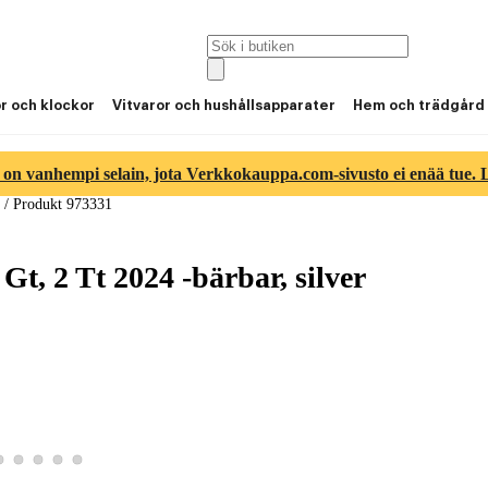
or och klockor
Vitvaror och hushållsapparater
Hem och trädgård
 on vanhempi selain, jota Verkkokauppa.com-sivusto ei enää tue. Lu
/
Produkt 973331
, 2 Tt 2024 -bärbar, silver
2
tbild 3
roduktbild 4
Visa produktbild 5
Visa produktbild 6
Visa produktbild 7
Visa produktbild 8
Visa produktbild 9
 1