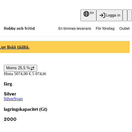
sv
Logga in
Hobby och fritid
En timmes leverans
För företag
Outlet
Fyndpartier
Guider och artiklar
Vaihtokauppa
e lisää täältä.
Tjänster
Aktuellt
Moms 25,5 %
Prisinformation
Hinta 5074,00 €.
5 074
,
00
färg
Produktvarianter
Nuvarande val Silver
Silver
Silver
(
Svart
färg
)
(
färg
)
lagringskapacitet (Gt)
Nuvarande val 2000
2000