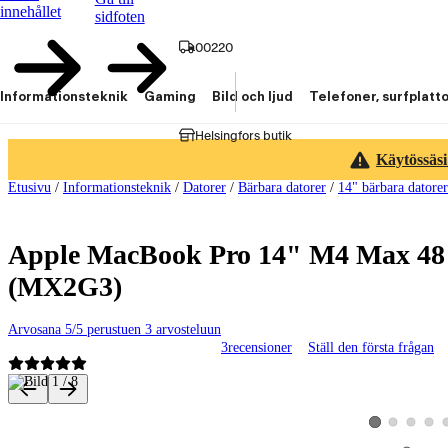
innehållet
sidfoten
00220
Informationsteknik
Gaming
Bild och ljud
Telefoner, surfplatt
Helsingfors butik
Käytössäsi
Etusivu
/
Informationsteknik
/
Datorer
/
Bärbara datorer
/
14" bärbara datorer
Apple MacBook Pro 14" M4 Max 48 Gt
(MX2G3)
Arvosana 5/5 perustuen 3 arvosteluun
3
recensioner
Ställ den första frågan
Produktbilder och videor
Visa produktbild 
Visa produk
Visa p
Visa produktbild