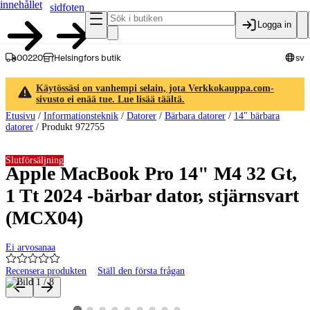
innehållet
sidfoten
Logga in
00220
Helsingfors butik
sv
Käytössäsi on vanhempi selain, jota Verkkokauppa.com-
sivusto ei enää tue. Lue lisää täältä.
Etusivu
/
Informationsteknik
/
Datorer
/
Bärbara datorer
/
14" bärbara
datorer
/
Produkt 972755
Slutförsäljning
Apple MacBook Pro 14" M4 32 Gt,
1 Tt 2024 -bärbar dator, stjärnsvart
(MCX04)
Ei arvosanaa
Recensera produkten
Ställ den första frågan
Produktbilder och videor