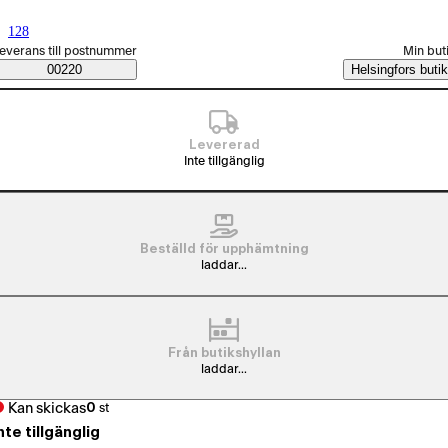
128
(
(
RAM-mängd (Gt)
Det här alternativet är inte tillgängligt med en av dina andra valda egens
)
älj beställningssätt
everans till postnummer
Min but
Saatavuustiedot
00220
Helsingfors butik
Levererad
Inte tillgänglig
Beställd för upphämtning
laddar...
Från butikshyllan
laddar...
Kan skickas
0
st
nte tillgänglig