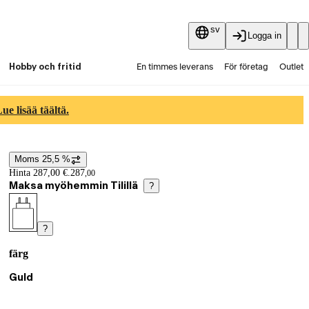
sv
Logga in
Hobby och fritid
En timmes leverans
För företag
Outlet
Fyndpartier
Guider och artiklar
Vaihtokauppa
e lisää täältä.
Tjänster
Aktuellt
Moms 25,5 %
Prisinformation
Hinta 287,00 €.
287
,
00
Maksa myöhemmin Tilillä
?
?
färg
Produktvarianter
Nuvarande val Guld
Guld