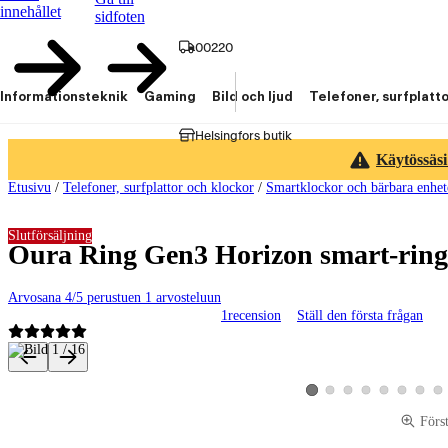
innehållet
sidfoten
00220
Informationsteknik
Gaming
Bild och ljud
Telefoner, surfplatt
Helsingfors butik
Käytössäsi
Etusivu
/
Telefoner, surfplattor och klockor
/
Smartklockor och bärbara enhet
Slutförsäljning
Oura Ring Gen3 Horizon smart-ring, 
Arvosana 4/5 perustuen 1 arvosteluun
1
recension
Ställ den första frågan
Produktbilder och videor
Visa produktbild 2
Visa produktbild 3
Visa produktbild 4
Visa produktbild 5
Visa produktbi
Visa pro
Vis
Visa produktbild 1
Förs