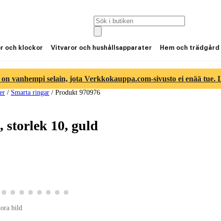
or och klockor
Vitvaror och hushållsapparater
Hem och trädgård
 on vanhempi selain, jota Verkkokauppa.com-sivusto ei enää tue. Lu
er
/
Smarta ringar
/
Produkt 970976
storlek 10, guld
ld 6
duktbild 7
a produktbild 8
Visa produktbild 9
Visa produktbild 10
Visa produktbild 11
Visa produktbild 12
Visa produktbild 13
Visa produktbild 14
Visa produktbild 15
Visa produktbild 16
tora bild