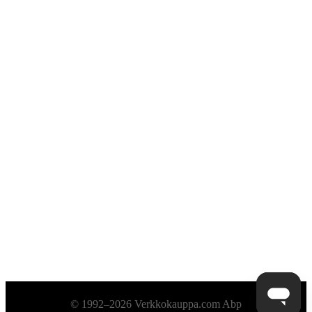
Alatunniste
© 1992–2026 Verkkokauppa.com Abp