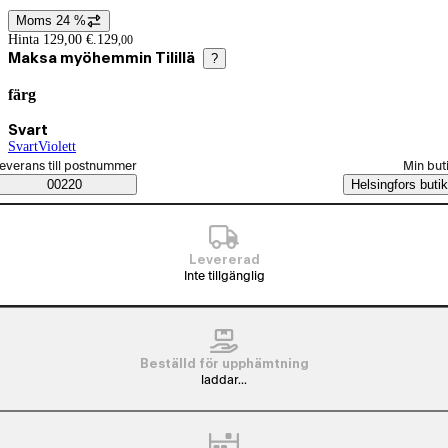
Moms 24 %
Prisinformation
Hinta 129,00 €.
129
,
00
Maksa myöhemmin Tilillä
?
färg
Produktvarianter
Nuvarande val Svart
Svart
Svart
(
Violett
färg
)
(
färg
)
älj beställningssätt
everans till postnummer
Min but
Saatavuustiedot
00220
Helsingfors butik
Levererad
Inte tillgänglig
Beställd för upphämtning
laddar...