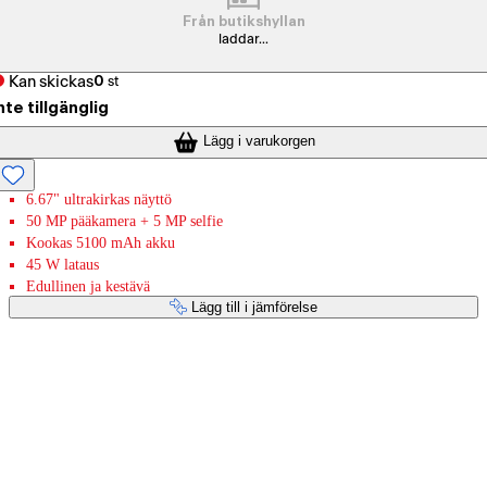
Från butikshyllan
laddar...
Kan skickas
0
st
nte tillgänglig
Lägg i varukorgen
6.67" ultrakirkas näyttö
50 MP pääkamera + 5 MP selfie
Kookas 5100 mAh akku
45 W lataus
Edullinen ja kestävä
Lägg till i jämförelse
Betaltjänster