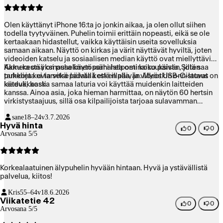
Olen käyttänyt iPhone 16:ta jo jonkin aikaa, ja olen ollut siihen
todella tyytyväinen. Puhelin toimii erittäin nopeasti, eikä se ole
kertaakaan hidastellut, vaikka käyttäisin useita sovelluksia
samaan aikaan. Näyttö on kirkas ja värit näyttävät hyviltä, joten
videoiden katselu ja sosiaalisen median käyttö ovat miellyttäviä.
Kamera on yksi puhelimen parhaista ominaisuuksista. Sillä saa
Akku kestää omassa käytössäni helposti koko päivän, joten
tarkkoja kuvia sekä päivällä että illalla, ja videotkin onnistuvat
puhelinta ei tarvitse ladata kesken päivän. Myös USB-C-lataus on
laadukkaasti.
kätevä, koska samaa laturia voi käyttää muidenkin laitteiden
kanssa. Ainoa asia, joka hieman harmittaa, on näytön 60 hertsin
virkistystaajuus, sillä osa kilpailijoista tarjoaa sulavamman
käyttökokemuksen. Lisäksi puhelin on melko kallis.
sane
18–24v
3.7.2026
Kokonaisuudessaan iPhone 16 on kuitenkin luotettava,
Hyvä hinta
helppokäyttöinen ja laadukas puhelin, jota voin suositella
0
0
Arvosana 5/5
muillekin. Antaisin sille arvosanaksi 9/10.
Korkealaatuinen älypuhelin hyvään hintaan. Hyvä ja ystävällistä
palvelua, kiitos!
Kris
55–64v
18.6.2026
Viikatetie 42
0
0
Arvosana 5/5