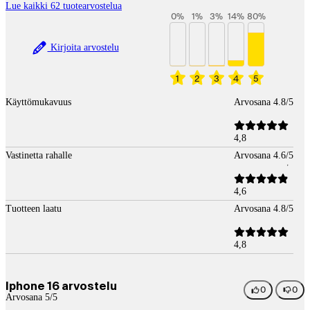
Lue kaikki 62 tuotearvostelua
0
%
1
%
3
%
14
%
80
%
Kirjoita arvostelu
1
2
3
4
5
Käyttömukavuus
Arvosana 4.8/5
4,8
Vastinetta rahalle
Arvosana 4.6/5
4,6
Tuotteen laatu
Arvosana 4.8/5
4,8
Iphone 16 arvostelu
0
0
Arvosana 5/5