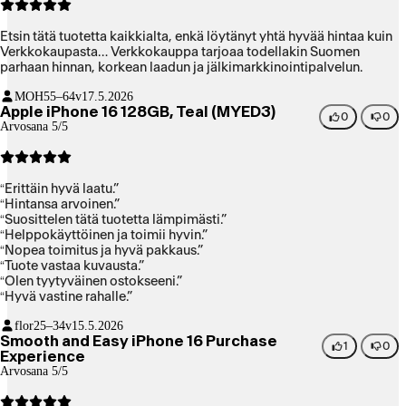
Etsin tätä tuotetta kaikkialta, enkä löytänyt yhtä hyvää hintaa kuin
Verkkokaupasta… Verkkokauppa tarjoaa todellakin Suomen
parhaan hinnan, korkean laadun ja jälkimarkkinointipalvelun.
MOH
55–64v
17.5.2026
Apple iPhone 16 128GB, Teal (MYED3)
0
0
Arvosana 5/5
“Erittäin hyvä laatu.”
“Hintansa arvoinen.”
“Suosittelen tätä tuotetta lämpimästi.”
“Helppokäyttöinen ja toimii hyvin.”
“Nopea toimitus ja hyvä pakkaus.”
“Tuote vastaa kuvausta.”
“Olen tyytyväinen ostokseeni.”
“Hyvä vastine rahalle.”
flor
25–34v
15.5.2026
Smooth and Easy iPhone 16 Purchase
1
0
Experience
Arvosana 5/5