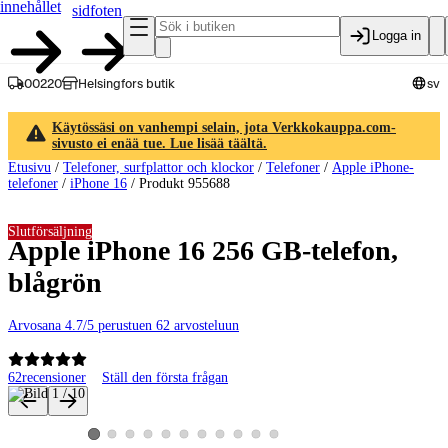
innehållet
sidfoten
Logga in
00220
Helsingfors butik
sv
Käytössäsi on vanhempi selain, jota Verkkokauppa.com-
sivusto ei enää tue. Lue lisää täältä.
Etusivu
/
Telefoner, surfplattor och klockor
/
Telefoner
/
Apple iPhone-
telefoner
/
iPhone 16
/
Produkt 955688
Slutförsäljning
Apple iPhone 16 256 GB-telefon,
blågrön
Arvosana 4.7/5 perustuen 62 arvosteluun
62
recensioner
Ställ den första frågan
Produktbilder och videor
Visa produktbild 2
Visa produktbild 3
Visa produktbild 4
Visa produktbild 5
Visa produktbild 6
Visa produktbild 7
Visa produktbild 8
Visa produktbild 9
Visa produktbild 10
Visa produktbild 11
Visa produktbild 1