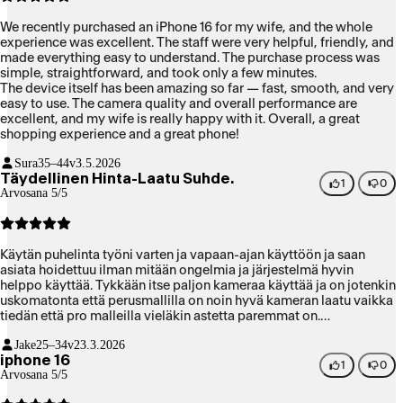
We recently purchased an iPhone 16 for my wife, and the whole
experience was excellent. The staff were very helpful, friendly, and
made everything easy to understand. The purchase process was
simple, straightforward, and took only a few minutes.
The device itself has been amazing so far — fast, smooth, and very
easy to use. The camera quality and overall performance are
excellent, and my wife is really happy with it. Overall, a great
shopping experience and a great phone!
Sura
35–44v
3.5.2026
Täydellinen Hinta-Laatu Suhde.
1
0
Arvosana 5/5
Käytän puhelinta työni varten ja vapaan-ajan käyttöön ja saan
asiata hoidettuu ilman mitään ongelmia ja järjestelmä hyvin
helppo käyttää. Tykkään itse paljon kameraa käyttää ja on jotenkin
uskomatonta että perusmallilla on noin hyvä kameran laatu vaikka
tiedän että pro malleilla vieläkin astetta paremmat on.
Ytimekkäästi suosittelen kaikille ketkä tykkäävät applen tuotteista
Jake
25–34v
23.3.2026
mutta eivät halua maksaa hirveitä summia tuotteesta.
iphone 16
1
0
Arvosana 5/5