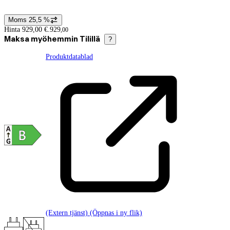
Moms 25,5 %
Prisinformation
Hinta 929,00 €.
929
,
00
Maksa myöhemmin Tilillä
?
Produktdatablad
(Extern tjänst) (Öppnas i ny flik)