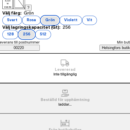
4,5-23
W
?
USB PD
Nuvarande val Grön
Välj färg:
Grön
Produktvarianter
Svart
Rosa
Grön
Violett
Vit
(
färg
)
(
färg
)
(
färg
)
(
färg
)
(
färg
)
Nuvarande val 256
Välj lagringskapacitet (Gt):
256
128
256
512
(
lagringskapacitet (Gt)
(
lagringskapacitet (Gt)
(
lagringskapacitet (Gt)
)
)
)
älj beställningssätt
everans till postnummer
Min but
Saatavuustiedot
00220
Helsingfors butik
Levererad
Inte tillgänglig
Beställd för upphämtning
laddar...