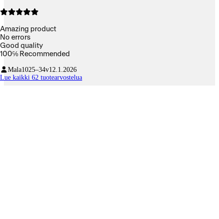
Amazing product
No errors
Good quality
100℅ Recommended
Mala10
25–34v
12.1.2026
Lue kaikki 62 tuotearvostelua