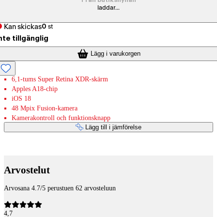
Från butikshyllan
laddar...
Kan skickas
0
st
nte tillgänglig
Lägg i varukorgen
6,1-tums Super Retina XDR-skärm
Apples A18-chip
iOS 18
48 Mpix Fusion-kamera
Kamerakontroll och funktionsknapp
Lägg till i jämförelse
Betaltjänster
Arvostelut
Arvosana 4.7/5 perustuen 62 arvosteluun
4,7