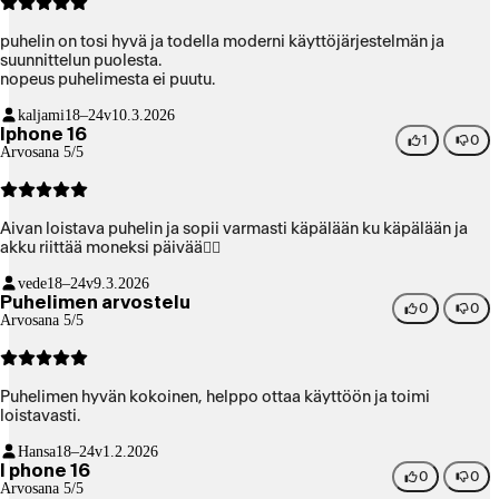
puhelin on tosi hyvä ja todella moderni käyttöjärjestelmän ja
suunnittelun puolesta.
nopeus puhelimesta ei puutu.
kaljami
18–24v
10.3.2026
Iphone 16
1
0
Arvosana 5/5
Aivan loistava puhelin ja sopii varmasti käpälään ku käpälään ja
akku riittää moneksi päivää👌🏼
vede
18–24v
9.3.2026
Puhelimen arvostelu
0
0
Arvosana 5/5
Puhelimen hyvän kokoinen, helppo ottaa käyttöön ja toimi
loistavasti.
Hansa
18–24v
1.2.2026
I phone 16
0
0
Arvosana 5/5