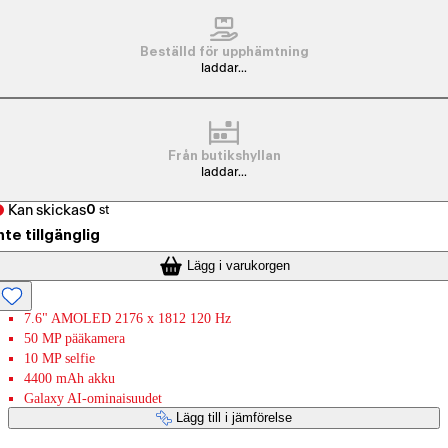
Beställd för upphämtning
laddar...
Från butikshyllan
laddar...
Kan skickas
0
st
nte tillgänglig
Lägg i varukorgen
7.6" AMOLED 2176 x 1812 120 Hz
50 MP pääkamera
10 MP selfie
4400 mAh akku
Galaxy AI-ominaisuudet
Lägg till i jämförelse