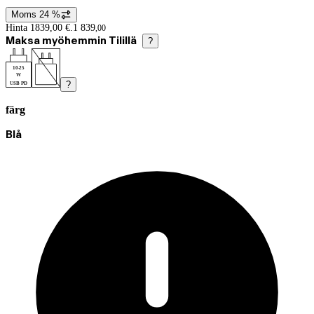
Moms 24 %
Prisinformation
Hinta 1839,00 €.
1 839
,
00
Maksa myöhemmin Tilillä
?
10-25
W
?
USB PD
färg
Produktvarianter
Nuvarande val Blå
Blå