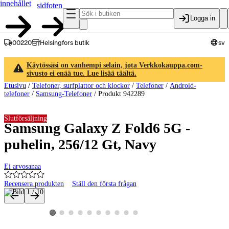
innehållet
sidfoten
Logga in
00220
Helsingfors butik
sv
Käytössäsi on vanhempi selain, jota Verkkokauppa.com-
sivusto ei enää tue. Lue lisää täältä.
Etusivu
/
Telefoner, surfplattor och klockor
/
Telefoner
/
Android-
telefoner
/
Samsung-Telefoner
/
Produkt 942289
Slutförsäljning
Samsung Galaxy Z Fold6 5G -
puhelin, 256/12 Gt, Navy
Ei arvosanaa
Recensera produkten
Ställ den första frågan
Produktbilder och videor
Visa produktbild 2
Visa produktbild 3
Visa produktbild 4
Visa produktbild 5
Visa produktbild 6
Visa produktbild 7
Visa produktbild 8
Visa produktbild 9
Visa produktbild 10
Visa produktbild 1