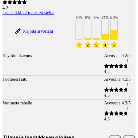
4,2
Lue kaikki 22 tuotearvostelua
0
%
9
%
9
%
31
%
50
%
Kirjoita arvostelu
1
2
3
4
5
Käyttömukavuus
Arvosana 4.2/5
4,2
Tuotteen laatu
Arvosana 4.3/5
4,3
Vastinetta rahalle
Arvosana 4.3/5
4,3
Tilava ja laadukkaan oloinen