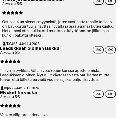
0
0
Arvosana 5/5
Ostin laukun alennusmyynnistä, joten vastinetta rahalle tosiaan
on. Laukku tuntuu ja näyttää hyvältä ja ajaa asiansa kuten kuuluu.
Hetki meni että laukku otti muotonsa käyttöönoton jälkeen, se
kun oli pakattu litteäksi.
TaVa
35–44v
11.4.2025
Laadukkaan oloinen laukku
0
0
Arvosana 5/5
Tilava ja tyylikäs. Vähän vetoketjun kanssa opettelemista.
Laadukkaan oloinen. Nyt ollut käytössä vasta pari kertaa mutta
toivon että tälle tulee vielä vuosien ajaksi paljon käyttöä.
mpo
35–44v
12.12.2024
Mycket fin väska
0
0
Arvosana 5/5
Vacker välgjord läderväska