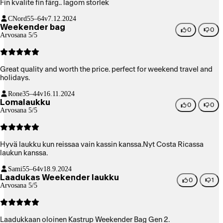
Fin kvalite fin färg.. lagom storlek
CNord
55–64v
7.12.2024
Weekender bag
0
0
Arvosana 5/5
Great quality and worth the price. perfect for weekend travel and
holidays.
Rone
35–44v
16.11.2024
Lomalaukku
0
0
Arvosana 5/5
Hyvä laukku kun reissaa vain kassin kanssa.Nyt Costa Ricassa
laukun kanssa.
Sami
55–64v
18.9.2024
Laadukas Weekender laukku
0
1
Arvosana 5/5
Laadukkaan oloinen Kastrup Weekender Bag Gen 2.