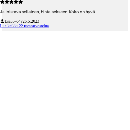
Ja loistava sellainen, hintaisekseen. Koko on hyvä
Esa
55–64v
26.5.2023
Lue kaikki 22 tuotearvostelua