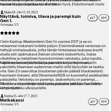
laadukkaita. Todella upea ja tyylikäs laukku. Hinta-laatusuhde
Tätä on ainakin jonkin verran käsitelty valmistajan toimesta.
varsinkin näin tarjouksessa älyttömän hyvä. Ehdottomasti myös
Suoraa täysjyvänahkaa tämä ei ole.
ovh -hinnan arvoinen!
Make
18–24v
13.10.2023
Näyttävä, toimiva, tilava ja parempi kuin
7
0
Gen 1.
Arvosana 5/5
Ostin Kastrup Weekenderin Gen 1:n vuonna 2017 ja se on
reissannut mukanani todella paljon. Ensimmäisessä versiossa on
tiettyjä ominaisuuksia, jotka tämän hintaisessa laukussa ärsytti
alusta asti: epämukava (halvan oloinen) sisäverhoilu, liukas
olkahihna ja metallinen huonotoiminen vetoketju, joka lopulta
hajosi repien sisäverhoilua ja pari vetoketjun hammasta.
Edellisen laukun jäädessä kuukausiksi suutarin jonoon, olin
pakotettu tilaamaan uudemman mallin sillä täytyyhän se laukku
olla. Gen 2:n saavuttua (muutaman päivän päästä tilauksestani)
huomasin ilokseni, että Dbramante1928 on kuunnellut asiakkaiden
palautetta: Vetoketju on parempi, sisäverhoilu on parempi,
olkahihna on parempi sekä isona plussana laukkuun on lisätty
Tämä on viiden tähden tuote joka palvelee pitkään. Suosittelen
vetoketjutasku ulkopuolelle.
lämpimästi!
Simba
35–44v
17.7.2023
Matkakassi
1
0
Arvosana 5/5