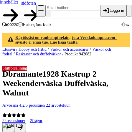
innehållet
sidfoten
Logga in
00220
Helsingfors butik
sv
Käytössäsi on vanhempi selain, jota Verkkokauppa.com-
sivusto ei enää tue. Lue lisää täältä.
Etusivu
/
Hobby och fritid
/
Väskor och accessoarer
/
Väskor och
fodral
/
Reskassar och duffelväskor
/
Produkt 942082
Slutförsäljning
Dbramante1928 Kastrup 2
Weekenderväska Duffelväska,
Walnut
Arvosana 4.2/5 perustuen 22 arvosteluun
22
recensioner
2
frågor
Produktbilder och videor