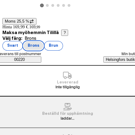
Visa produktbild 2
Visa produktbild 3
Visa produktbild 4
Visa produktbild 5
Visa produktbild 6
Visa produktbild 1
Moms 25,5 %
Prisinformation
Hinta 169,99 €.
169
,
99
Maksa myöhemmin Tilillä
?
Nuvarande val Brons
Välj färg:
Brons
Produktvarianter
Svart
Brons
Brun
(
färg
)
(
färg
)
(
färg
)
älj beställningssätt
everans till postnummer
Min but
Saatavuustiedot
00220
Helsingfors butik
Levererad
Inte tillgänglig
Beställd för upphämtning
laddar...