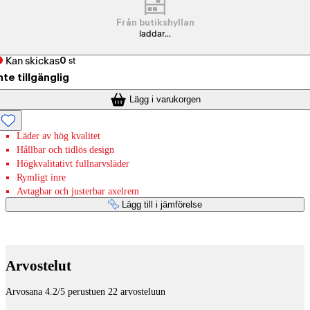
Från butikshyllan
laddar...
Kan skickas
0
st
nte tillgänglig
Lägg i varukorgen
Läder av hög kvalitet
Hållbar och tidlös design
Högkvalitativt fullnarvsläder
Rymligt inre
Avtagbar och justerbar axelrem
Lägg till i jämförelse
Betaltjänster
Arvostelut
Arvosana 4.2/5 perustuen 22 arvosteluun