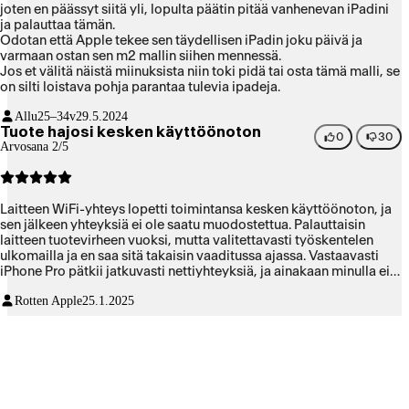
joten en päässyt siitä yli, lopulta päätin pitää vanhenevan iPadini
ja palauttaa tämän.
Odotan että Apple tekee sen täydellisen iPadin joku päivä ja
varmaan ostan sen m2 mallin siihen mennessä.
Jos et välitä näistä miinuksista niin toki pidä tai osta tämä malli, se
on silti loistava pohja parantaa tulevia ipadeja.
Allu
25–34v
29.5.2024
Tuote hajosi kesken käyttöönoton
0
30
Arvosana 2/5
Laitteen WiFi-yhteys lopetti toimintansa kesken käyttöönoton, ja
sen jälkeen yhteyksiä ei ole saatu muodostettua. Palauttaisin
laitteen tuotevirheen vuoksi, mutta valitettavasti työskentelen
ulkomailla ja en saa sitä takaisin vaaditussa ajassa. Vastaavasti
iPhone Pro pätkii jatkuvasti nettiyhteyksiä, ja ainakaan minulla ei
ole aikaa säätää näiden laitteiden asetusten kanssa, jotta ne saisi
Rotten Apple
25.1.2025
toimimaan kunnolla. Applen tuotteet eivät enää vakuuta tekniseltä
laadultaan tai helppokäyttöisyydeltään, ja asiakaspalvelukin on
aika hankalaa. Eikä muuten ole ensimmäinen kerta, kun
Verkkokaupasta ostettu tuote osoittautuu sudeksi.