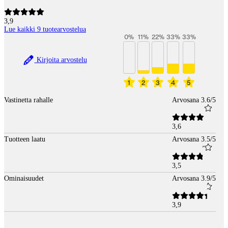
3,9
Lue kaikki 9 tuotearvostelua
0
%
11
%
22
%
33
%
33
%
Kirjoita arvostelu
1
2
3
4
5
Vastinetta rahalle
Arvosana 3.6/5
3,6
Tuotteen laatu
Arvosana 3.5/5
3,5
Ominaisuudet
Arvosana 3.9/5
3,9