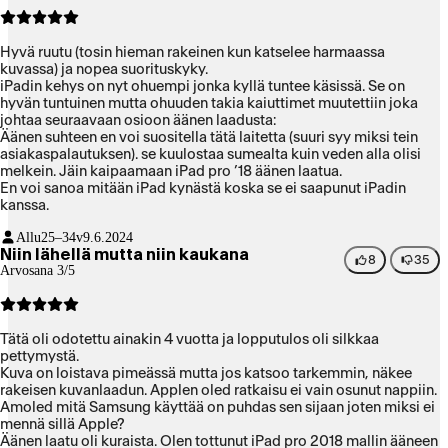
Hyvä ruutu (tosin hieman rakeinen kun katselee harmaassa
kuvassa) ja nopea suorituskyky.
iPadin kehys on nyt ohuempi jonka kyllä tuntee käsissä. Se on
hyvän tuntuinen mutta ohuuden takia kaiuttimet muutettiin joka
johtaa seuraavaan osioon äänen laadusta:
Äänen suhteen en voi suositella tätä laitetta (suuri syy miksi tein
asiakaspalautuksen). se kuulostaa sumealta kuin veden alla olisi
melkein. Jäin kaipaamaan iPad pro ’18 äänen laatua.
En voi sanoa mitään iPad kynästä koska se ei saapunut iPadin
kanssa.
Allu
25–34v
9.6.2024
Niin lähellä mutta niin kaukana
8
35
Arvosana 3/5
Tätä oli odotettu ainakin 4 vuotta ja lopputulos oli silkkaa
pettymystä.
Kuva on loistava pimeässä mutta jos katsoo tarkemmin, näkee
rakeisen kuvanlaadun. Applen oled ratkaisu ei vain osunut nappiin.
Amoled mitä Samsung käyttää on puhdas sen sijaan joten miksi ei
mennä sillä Apple?
Äänen laatu oli kuraista. Olen tottunut iPad pro 2018 mallin ääneen