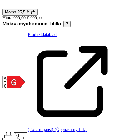
Moms 25,5 %
Prisinformation
Hinta 999,00 €.
999
,
00
Maksa myöhemmin Tilillä
?
Produktdatablad
(Extern tjänst) (Öppnas i ny flik)