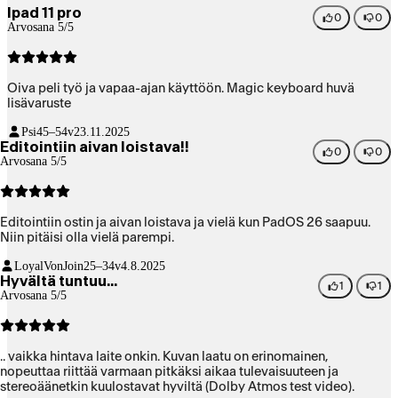
Ipad 11 pro
0
0
Arvosana 5/5
Oiva peli työ ja vapaa-ajan käyttöön. Magic keyboard huvä
lisävaruste
Psi
45–54v
23.11.2025
Editointiin aivan loistava!!
0
0
Arvosana 5/5
Editointiin ostin ja aivan loistava ja vielä kun PadOS 26 saapuu.
Niin pitäisi olla vielä parempi.
LoyalVonJoin
25–34v
4.8.2025
Hyvältä tuntuu...
1
1
Arvosana 5/5
.. vaikka hintava laite onkin. Kuvan laatu on erinomainen,
nopeuttaa riittää varmaan pitkäksi aikaa tulevaisuuteen ja
stereoäänetkin kuulostavat hyviltä (Dolby Atmos test video).