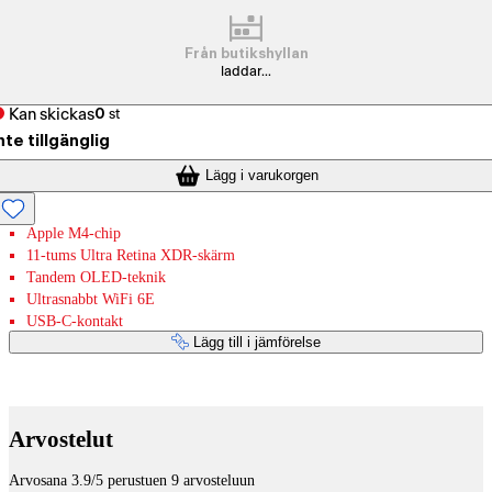
Från butikshyllan
laddar...
Kan skickas
0
st
nte tillgänglig
Lägg i varukorgen
Apple M4-chip
11-tums Ultra Retina XDR-skärm
Tandem OLED-teknik
Ultrasnabbt WiFi 6E
USB-C-kontakt
Lägg till i jämförelse
Betaltjänster
Arvostelut
Arvosana 3.9/5 perustuen 9 arvosteluun