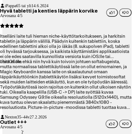
iPappa
65 tai yli
14.6.2024
Hyvä tabletti ja kenties läppärin korvike
1
0
Arvosana 4/5
Itselläni laite tuli hieman niche-käyttötarkoitukseen, ja harkitsin
tabletin ja läppärin välillä. Päädyin kuitenkin tablettiin, koska
edellinen tablettini alkoi olla jo iäkäs (8. sukupolven iPad), tabletti
oli hyvässä tarjouksessa, ja kaikista käyttämistäni applikaatioista
ei ole edes saatavilla kunnollista versiota kuin iOS:lle tai
iPadOS:lle.
Laite ei ole ehkä niin hyvä kuin toivoin johtuen softabugeista,
mutta normaalissa tablettikäytössä laite on ollut erinomainen, ja
Magic Keyboardin kanssa laite on skaalautunut omaan
läppärikäyttöönkin (tablettikäytön lisäksi kevyet toimistosoftat
sekä muiden laitteiden etäkäyttö, kun en ole työpöydän ääressä).
Työpöytäkäytössä isoin rajoitus on kuitenkin ollut ulkoisen näytön
tuki. Oikealla kaapelilla (USB-C -> DP) laite syöttää kuvaa
Samsung Odyssey G9:lle oikealla resoluutiolla (5120x1440), mutta
kuva tuntuu olevan skaalattu pienemmästä 3840x1080 -
resoluutiosta. Picture-in-picture -moodissa tabletti tuottaa kuvan
oikeassa 2560x1440 -resoluutiossa, joten continuityn kanssa
Nexton
35–44v
27.2.2026
puolet näytöstä voi dedikoida iPad-applikaatioille toisen puolen
Outlet +++
tullessa Mac Miniltä. Valitettavasti kaikki applikaatiot eivät toimi
2
0
Arvosana 4/5
ulkoisella näytöllä ollenkaan (kaatuvat), ja oikeastaan jo
pelkästään ikkunoiden raahaaminen ulkoisen näytön ja iPadin