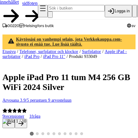
innehållet
sidfoten
Logga in
00220
Helsingfors butik
sv
Käytössäsi on vanhempi selain, jota Verkkokauppa.com-
sivusto ei enää tue. Lue lisää täältä.
Etusivu
/
Telefoner, surfplattor och klockor
/
Surfplattor
/
Apple iPad -
surfplattor
/
iPad Pro
/
iPad Pro 11"
/
Produkt 933049
Apple iPad Pro 11 tum M4 256 GB
WiFi 2024 Silver
Arvosana 3.9/5 perustuen 9 arvosteluun
9
recensioner
1
fråga
Produktbilder och videor
Visa produktbild 2
Visa produktbild 3
Visa produktbild 4
Visa produktbild 5
Visa produktbild 6
Visa produktbild 7
Visa produktbild 8
Visa produktbild 9
Visa produktbild 10
Visa produktbild 1