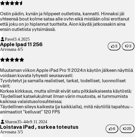
näytön välillä riittää kaatamaan iPadOS:n. Lopulta hylkäsin
ajatuksen iPadin käytöstä ulkoisen näytön kanssa kokonaan
Ostin pädin, kynän ja hilppeet outletista, kannatti. Hinnaksi jäi
nykyisellä käyttöjärjestelmän versiolla (26.3).
yhteensä bout kolme sataa alle ovhn eikä mistään olisi erottanut
että joku on jo hiplannut tuotteita. Aion käydä jatkossakin aina
ensin outletista yytsimässä.
Pavel
3.4.2025
Apple Ipad 11 256
3
3
Arvosana 4/5
Muutaman viikon Apple iPad Pro 11 2024:n käytön jälkeen näyttöä
voidaan kuvata lyhyesti seuraavasti:
Tyydytetyt ja samalla realistiset, tarkat, todelliset, luonnolliset
värit;
Korkea kirkkaus, mutta silmät eivät satu pitkäaikaisesta käytöstä;
Täydelliset katselukulmat ilman värin muutosta, ei tummumista
kaikissa valaistusolosuhteissa;
Täydellinen sileys kaikesta (ja kaikkialla), mitä näytöllä tapahtuu –
animaatiot "kelluvat" 120 FPS
Sharon
35–44v
9.11.2024
Loistava iPad , surkea toteutus
6
25
Arvosana 3/5