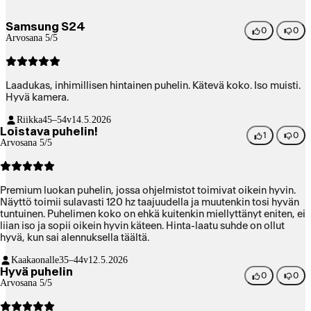
Samsung S24
0
0
Arvosana 5/5
Laadukas, inhimillisen hintainen puhelin. Kätevä koko. Iso muisti.
Hyvä kamera.
Riikka
45–54v
14.5.2026
Loistava puhelin!
1
0
Arvosana 5/5
Premium luokan puhelin, jossa ohjelmistot toimivat oikein hyvin.
Näyttö toimii sulavasti 120 hz taajuudella ja muutenkin tosi hyvän
tuntuinen. Puhelimen koko on ehkä kuitenkin miellyttänyt eniten, ei
liian iso ja sopii oikein hyvin käteen. Hinta-laatu suhde on ollut
hyvä, kun sai alennuksella täältä.
Kaakaonalle
35–44v
12.5.2026
Hyvä puhelin
0
0
Arvosana 5/5