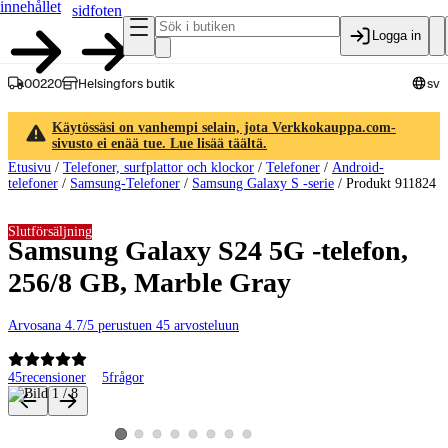
innehållet
sidfoten
Logga in
00220
Helsingfors butik
sv
Käytössäsi on vanhempi selain, jota Verkkokauppa.com-
sivusto ei enää tue. Lue lisää täältä.
Etusivu
/
Telefoner, surfplattor och klockor
/
Telefoner
/
Android-
telefoner
/
Samsung-Telefoner
/
Samsung Galaxy S -serie
/
Produkt 911824
Slutförsäljning
Samsung Galaxy S24 5G -telefon,
256/8 GB, Marble Gray
Arvosana 4.7/5 perustuen 45 arvosteluun
45
recensioner
5
frågor
Produktbilder och videor
Visa produktbild 2
Visa produktbild 3
Visa produktbild 4
Visa produktbild 5
Visa produktbild 6
Visa produktbild 7
Visa produktbild 8
Visa produktbild 1