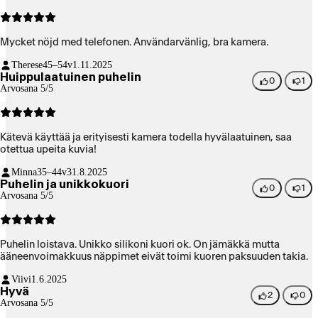
Mycket nöjd med telefonen. Användarvänlig, bra kamera.
Therese
45–54v
1.11.2025
Huippulaatuinen puhelin
0
1
Arvosana 5/5
Kätevä käyttää ja erityisesti kamera todella hyvälaatuinen, saa
otettua upeita kuvia!
Minna
35–44v
31.8.2025
Puhelin ja unikkokuori
0
1
Arvosana 5/5
Puhelin loistava. Unikko silikoni kuori ok. On jämäkkä mutta
ääneenvoimakkuus näppimet eivät toimi kuoren paksuuden takia.
Viivi
1.6.2025
Hyvä
2
0
Arvosana 5/5