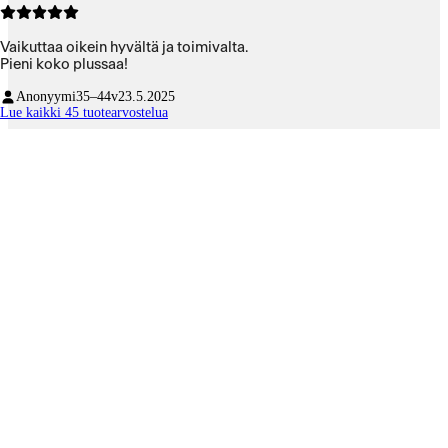
Vaikuttaa oikein hyvältä ja toimivalta.
Pieni koko plussaa!
Anonyymi
35–44v
23.5.2025
Lue kaikki 45 tuotearvostelua