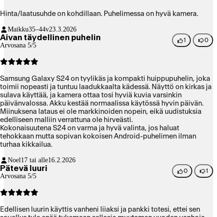
Hinta/laatusuhde on kohdillaan. Puhelimessa on hyvä kamera.
Maikku
35–44v
23.3.2026
Aivan täydellinen puhelin
1
0
Arvosana 5/5
Samsung Galaxy S24 on tyylikäs ja kompakti huippupuhelin, joka
toimii nopeasti ja tuntuu laadukkaalta kädessä. Näyttö on kirkas ja
sulava käyttää, ja kamera ottaa tosi hyviä kuvia varsinkin
päivänvalossa. Akku kestää normaalissa käytössä hyvin päivän.
Miinuksena lataus ei ole markkinoiden nopein, eikä uudistuksia
edelliseen malliin verrattuna ole hirveästi.
Kokonaisuutena S24 on varma ja hyvä valinta, jos haluat
tehokkaan mutta sopivan kokoisen Android-puhelimen ilman
turhaa kikkailua.
Noel
17 tai alle
16.2.2026
Pätevä luuri
0
1
Arvosana 5/5
Edellisen luurin käyttis vanheni liiaksi ja pankki totesi, ettei sen