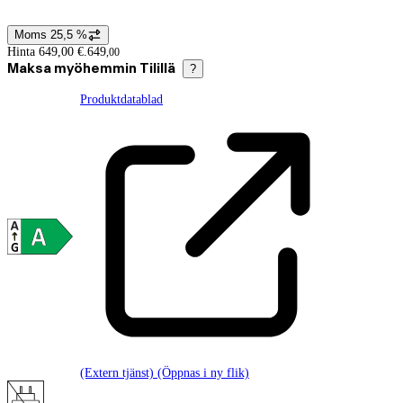
Moms 25,5 %
Prisinformation
Hinta 649,00 €.
649
,
00
Maksa myöhemmin Tilillä
?
Produktdatablad
(Extern tjänst) (Öppnas i ny flik)