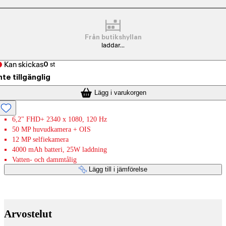
Från butikshyllan
laddar...
Kan skickas
0
st
nte tillgänglig
Lägg i varukorgen
6,2" FHD+ 2340 x 1080, 120 Hz
50 MP huvudkamera + OIS
12 MP selfiekamera
4000 mAh batteri, 25W laddning
Vatten- och dammtålig
Lägg till i jämförelse
Betaltjänster
Arvostelut