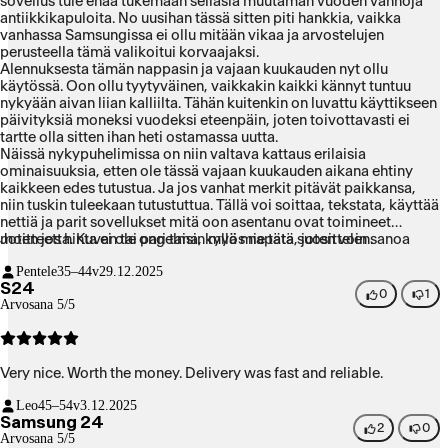
sovellus tule enää tukemaan sellasia muutaman vuoden vanhoja
antiikkikapuloita. No uusihan tässä sitten piti hankkia, vaikka
vanhassa Samsungissa ei ollu mitään vikaa ja arvostelujen
perusteella tämä valikoitui korvaajaksi.
Alennuksesta tämän nappasin ja vajaan kuukauden nyt ollu
käytössä. Oon ollu tyytyväinen, vaikkakin kaikki kännyt tuntuu
nykyään aivan liian kalliilta. Tähän kuitenkin on luvattu käyttikseen
päivityksiä moneksi vuodeksi eteenpäin, joten toivottavasti ei
tartte olla sitten ihan heti ostamassa uutta.
Näissä nykypuhelimissa on niin valtava kattaus erilaisia
ominaisuuksia, etten ole tässä vajaan kuukauden aikana ehtiny
kaikkeen edes tutustua. Ja jos vanhat merkit pitävät paikkansa,
niin tuskin tuleekaan tutustuttua. Tällä voi soittaa, tekstata, käyttää
nettiä ja parit sovellukset mitä oon asentanu ovat toimineet
moitteetta. Kuvan tai pari taisin myös napata, joten voin sanoa
Joten jos hinta ei ole ongelma, kyllä mie tätä suosittelen.
kamerankin toimivan. Isona positiivisena yllätyksenä akku kestää
Pentele
35–44v
29.12.2025
pari-kolme päivää ihan ongelmitta, ennen ku alkaa olla taas niillä
S24
tasoilla, että pitää taas hieman antaa lisää virtaa.
0
1
Arvosana 5/5
Very nice. Worth the money. Delivery was fast and reliable.
Leo
45–54v
3.12.2025
Samsung 24
2
0
Arvosana 5/5