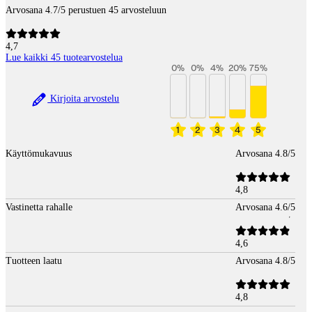
Arvosana 4.7/5 perustuen 45 arvosteluun
4,7
Lue kaikki 45 tuotearvostelua
0
%
0
%
4
%
20
%
75
%
Kirjoita arvostelu
1
2
3
4
5
Käyttömukavuus
Arvosana 4.8/5
4,8
Vastinetta rahalle
Arvosana 4.6/5
4,6
Tuotteen laatu
Arvosana 4.8/5
4,8