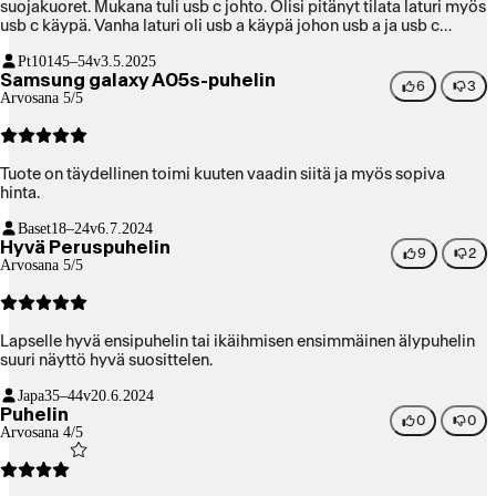
suojakuoret. Mukana tuli usb c johto. Olisi pitänyt tilata laturi myös
usb c käypä. Vanha laturi oli usb a käypä johon usb a ja usb c
johdon ostin jälkikäteen. Samsungin alkukyselyt kun saa tehtyä
Pt101
45–54v
3.5.2025
niin voi nauttia puhelimesta. Itselle tämä pykälän uudempi
Samsung galaxy A05s-puhelin
käyttöjärjestelmä mutta onneksi oli hieman ennestään kokemusta.
6
3
Arvosana 5/5
Käyttömukavuus hyvä ja kuvanlaatu. Pitkä näyttö. Akun kesto tosi
hyvä! Suosittelen.
Tuote on täydellinen toimi kuuten vaadin siitä ja myös sopiva
hinta.
Baset
18–24v
6.7.2024
Hyvä Peruspuhelin
9
2
Arvosana 5/5
Lapselle hyvä ensipuhelin tai ikäihmisen ensimmäinen älypuhelin
suuri näyttö hyvä suosittelen.
Japa
35–44v
20.6.2024
Puhelin
0
0
Arvosana 4/5