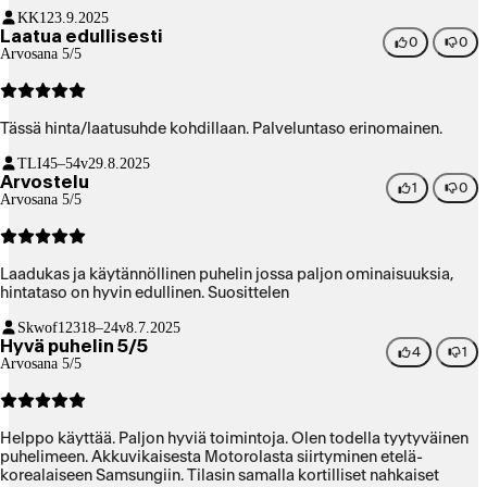
KK1
23.9.2025
Laatua edullisesti
0
0
Arvosana 5/5
Tässä hinta/laatusuhde kohdillaan. Palveluntaso erinomainen.
TLI
45–54v
29.8.2025
Arvostelu
1
0
Arvosana 5/5
Laadukas ja käytännöllinen puhelin jossa paljon ominaisuuksia,
hintataso on hyvin edullinen. Suosittelen
Skwof123
18–24v
8.7.2025
Hyvä puhelin 5/5
4
1
Arvosana 5/5
Helppo käyttää. Paljon hyviä toimintoja. Olen todella tyytyväinen
puhelimeen. Akkuvikaisesta Motorolasta siirtyminen etelä-
korealaiseen Samsungiin. Tilasin samalla kortilliset nahkaiset