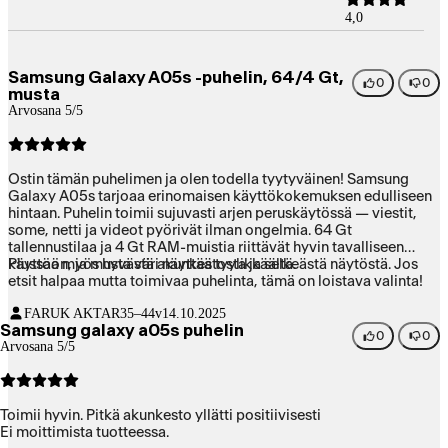
4,0
Samsung Galaxy A05s -puhelin, 64/4 Gt,
0
0
musta
Arvosana 5/5
Ostin tämän puhelimen ja olen todella tyytyväinen! Samsung
Galaxy A05s tarjoaa erinomaisen käyttökokemuksen edulliseen
hintaan. Puhelin toimii sujuvasti arjen peruskäytössä — viestit,
some, netti ja videot pyörivät ilman ongelmia. 64 Gt
tallennustilaa ja 4 Gt RAM-muistia riittävät hyvin tavalliseen
käyttöön, ja musta väri näyttää tyylikkäältä.
Plussaa myös hyvästä akunkestosta ja selkeästä näytöstä. Jos
etsit halpaa mutta toimivaa puhelinta, tämä on loistava valinta!
FARUK AKTAR
35–44v
14.10.2025
Samsung galaxy a05s puhelin
0
0
Arvosana 5/5
Toimii hyvin. Pitkä akunkesto yllätti positiivisesti
Ei moittimista tuotteessa.