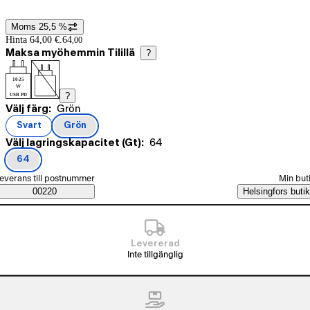
Moms 25,5 %
Prisinformation
Hinta 64,00 €.
64
,
00
Maksa myöhemmin Tilillä
?
10-25
W
?
USB PD
Nuvarande val Grön
Välj färg:
Grön
Produktvarianter
Svart
Grön
(
färg
)
(
färg
)
Nuvarande val 64
Välj lagringskapacitet (Gt):
64
64
(
lagringskapacitet (Gt)
)
älj beställningssätt
everans till postnummer
Min but
Saatavuustiedot
00220
Helsingfors butik
Levererad
Inte tillgänglig