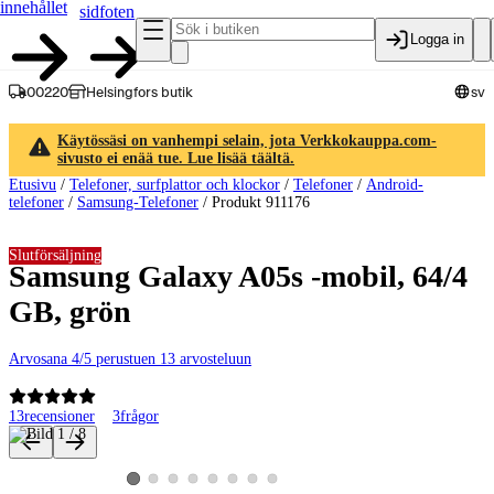
innehållet
sidfoten
Logga in
00220
Helsingfors butik
sv
Käytössäsi on vanhempi selain, jota Verkkokauppa.com-
sivusto ei enää tue. Lue lisää täältä.
Etusivu
/
Telefoner, surfplattor och klockor
/
Telefoner
/
Android-
telefoner
/
Samsung-Telefoner
/
Produkt 911176
Slutförsäljning
Samsung Galaxy A05s -mobil, 64/4
GB, grön
Arvosana 4/5 perustuen 13 arvosteluun
13
recensioner
3
frågor
Produktbilder och videor
Visa produktbild 2
Visa produktbild 3
Visa produktbild 4
Visa produktbild 5
Visa produktbild 6
Visa produktbild 7
Visa produktbild 8
Visa produktbild 1