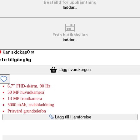
Beställd för upphämtning
laddar...
Från butikshyllan
laddar...
Kan skickas
0
st
nte tillgänglig
Lägg i varukorgen
6,7" FHD-skärm, 90 Hz
50 MP huvudkamera
13 MP frontkamera
5000 mAh, snabbladdning
Prisvärd grundtelefon
Lägg till i jämförelse
Betaltjänster