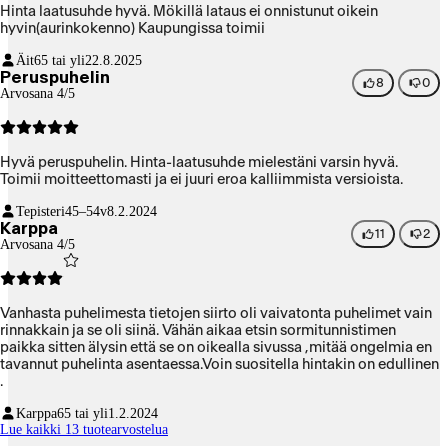
Hinta laatusuhde hyvä. Mökillä lataus ei onnistunut oikein
hyvin(aurinkokenno) Kaupungissa toimii
Äit
65 tai yli
22.8.2025
Peruspuhelin
8
0
Arvosana 4/5
Hyvä peruspuhelin. Hinta-laatusuhde mielestäni varsin hyvä.
Toimii moitteettomasti ja ei juuri eroa kalliimmista versioista.
Tepisteri
45–54v
8.2.2024
Karppa
11
2
Arvosana 4/5
Vanhasta puhelimesta tietojen siirto oli vaivatonta puhelimet vain
rinnakkain ja se oli siinä. Vähän aikaa etsin sormitunnistimen
paikka sitten älysin että se on oikealla sivussa ,mitää ongelmia en
tavannut puhelinta asentaessa.Voin suositella hintakin on edullinen
.
Karppa
65 tai yli
1.2.2024
Lue kaikki 13 tuotearvostelua