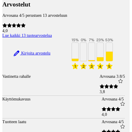
Arvostelut
Arvosana 4/5 perustuen 13 arvosteluun
4,0
Lue kaikki 13 tuotearvostelua
15
%
0
%
7
%
23
%
53
%
Kirjoita arvostelu
1
2
3
4
5
Vastinetta rahalle
Arvosana 3.8/5
3,8
Käyttömukavuus
Arvosana 4/5
4,0
Tuotteen laatu
Arvosana 4/5