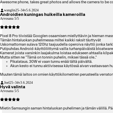
Awesome phone, takes great photos and allows the camera to be cont
wanglin
25–34v
5.6.2024
Androidien kuningas huikeilla kameroilla
Arvosana 5/5
Pixel 8 Pro tiivistää Googlen osaamisen miellyttävin ja hieman massa
Tämän hintaluokan puhelimessa miltei kaikki raksit täyttyvät
Uskomattoman sulava 120hz taajuudella operoiva näyttö jonka tar
Putipuhdas Android-käyttöliittymä vailla turhanpäiväistä bloatwar
Kamerat joista varsinkin laajakulma loistaa edukseen ahtaalla kilpa
Mutta sitten ne "Tämä on tonnin puhelin, miksei tässä ole.."
Pikalataus. 30W ei vaan tunnu enää tältä päivältä.
Akun kesto ei tunnu aktiivisessa käytössä aivan vastaavaan h
Muuten tämä laitos on omien käyttökilometrien perusteella verraton
Joel
25–34v
3.6.2024
Hyvä valinta
Arvosana 5/5
Mietin Samsungin saman hintaluokan puhelimen ja tämän välillä. Pääd