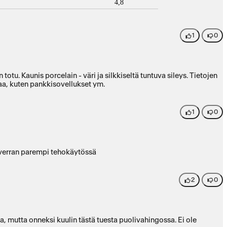
4,8
1
0
u. Kaunis porcelain - väri ja silkkiseltä tuntuva sileys. Tietojen
taa, kuten pankkisovellukset ym.
1
0
 verran parempi tehokäytössä
2
0
a, mutta onneksi kuulin tästä tuesta puolivahingossa. Ei ole