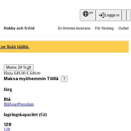
sv
Logga in
Hobby och fritid
En timmes leverans
För företag
Outlet
Fyndpartier
Guider och artiklar
Vaihtokauppa
e lisää täältä.
Tjänster
Aktuellt
Moms 24 %
Prisinformation
Hinta 649,00 €.
649
,
00
Maksa myöhemmin Tilillä
?
färg
Produktvarianter
Nuvarande val Blå
Blå
Blå
(
Svart
färg
)
(
Porcelain
färg
)
(
färg
)
lagringskapacitet (Gt)
Nuvarande val 128
128
128
(
lagringskapacitet (Gt)
)