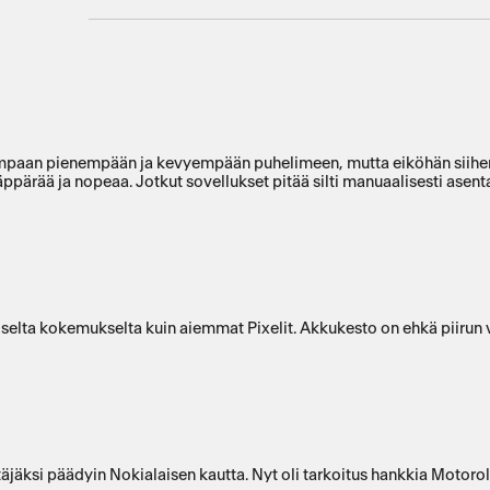
empaan pienempään ja kevyempään puhelimeen, mutta eiköhän siihen tot
näppärää ja nopeaa. Jotkut sovellukset pitää silti manuaalisesti asen
iselta kokemukselta kuin aiemmat Pixelit. Akkukesto on ehkä piirun
täjäksi päädyin Nokialaisen kautta. Nyt oli tarkoitus hankkia Motorol