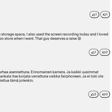
1
1
one storage space, I also used the screen recording today and I loved
sio store when I went. That guy deserves a raise 😄
1
0
 turhaa asennettuna. Erinomainen kamera. Ja kaikki uusimmat
hankala itse korjata verrattuna vaikka fairphoneen. Ja ei toki ole
tettua tämä jotenkin.
2
0