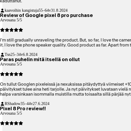
kaduttanut.
kaavoihin kangistuja
55–64v
31.8.2024
Review of Google pixel 8 pro purchase
Arvosana 5/5
I'm still gradually unraveling the product. But, so far, I love the ca
it. I love the phone speaker quality. Good product as far. Apart from 
Tsn
25–34v
6.8.2024
Paras puhelin mitä itsellä on ollut
Arvosana 5/5
On tullut Googlen pixeleissä ja nexuksissa pitäydyttyä viimeiset +1
päivitykset tulee aina heti tarjolle. Ja nyt päivitykset luvataan vielä
halpa varsinkaan isommalla muistilla mutta toisaalta sillä pärjää nyt
RShadow
35–44v
27.6.2024
Pixel 8 Pro review!!
Arvosana 5/5