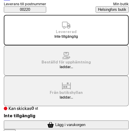
Välj beställningssätt
Leverans till postnummer
Min butik
Saatavuustiedot
00220
Helsingfors butik
Levererad
Inte tillgänglig
Beställd för upphämtning
laddar...
Från butikshyllan
laddar...
Kan skickas
0
st
Inte tillgänglig
Lägg i varukorgen