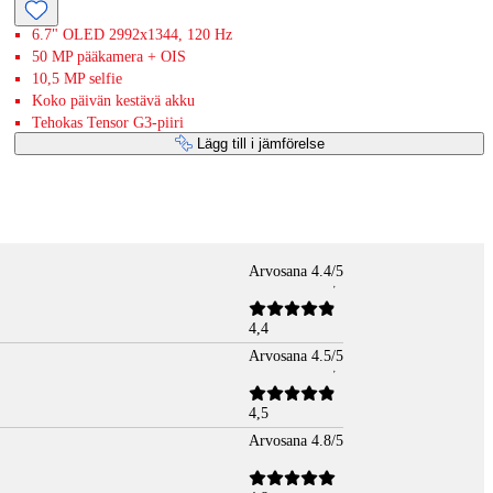
6.7" OLED 2992x1344, 120 Hz
50 MP pääkamera + OIS
10,5 MP selfie
Koko päivän kestävä akku
Tehokas Tensor G3-piiri
Lägg till i jämförelse
Arvosana 4.4/5
4,4
Arvosana 4.5/5
4,5
Arvosana 4.8/5