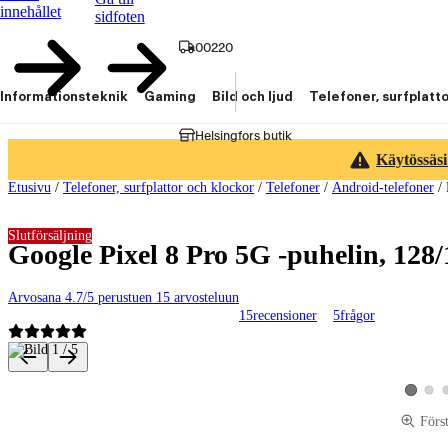
innehållet
sidfoten
00220
Informationsteknik
Gaming
Bild och ljud
Telefoner, surfplatt
Helsingfors butik
Käytössäsi
Etusivu
/
Telefoner, surfplattor och klockor
/
Telefoner
/
Android-telefoner
/
Slutförsäljning
Google Pixel 8 Pro 5G -puhelin, 128/
Arvosana 4.7/5 perustuen 15 arvosteluun
15
recensioner
5
frågor
Produktbilder och videor
Visa p
Visa pro
Förs