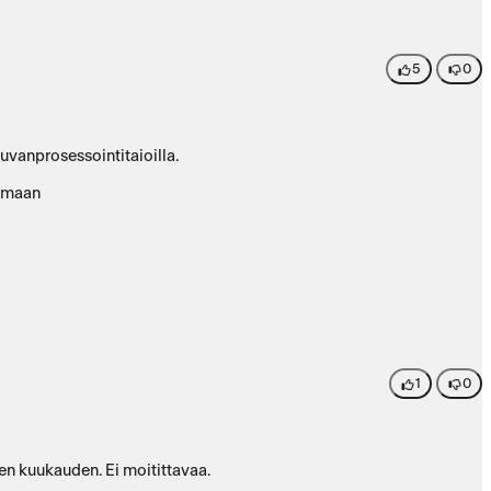
5
0
uvanprosessointitaioilla.
oamaan
1
0
en kuukauden. Ei moitittavaa.