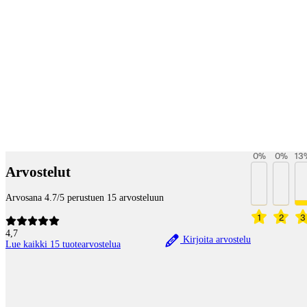
Betaltjänster
0
%
0
%
13
Arvostelut
Arvosana 4.7/5 perustuen 15 arvosteluun
1
2
3
4,7
Kirjoita arvostelu
Lue kaikki 15 tuotearvostelua