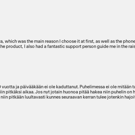
mera, which was the main reason I choose it at first, as well as the ph
the product, I also had a fantastic support person guide me in the rai
0 vuotta ja päivääkään ei ole kaduttanut. Puhelimessa ei ole mitään
 niin pitkäksi aikaa. Jos nyt jotain huonoa pitää hakea niin puhelin on 
 niin pitkään luultavasti kunnes seuraavan kerran tulee jotenkin hajoi