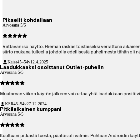
Pikselit kohdallaan
Arvosana 5/5
Riittävän iso näyttö. Hieman raskas toistaiseksi verrattuna aikais
siirto mukana tulleella johdolla edellisestä puhelimesta tähän oli 
Kaisa
45–54v
12.4.2025
Laadukkaaksi osoittanut Outlet-puhelin
Arvosana 5/5
Muutaman viikon käytön jälkeen vaikuttaa yhtä laadukkaan positiiv
KSR
45–54v
27.12.2024
Pitkäaikainen kumppani
Arvosana 5/5
Kuultuani pitkästä tuesta, päätös oli valmis. Puhtaan Androidin käyt