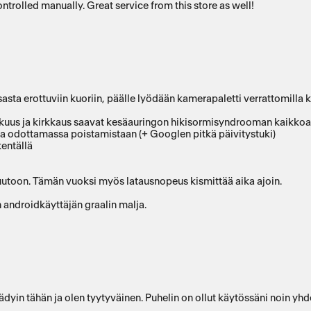
rolled manually. Great service from this store as well!
sta erottuviin kuoriin, päälle lyödään kamerapaletti verrattomilla k
kkuus ja kirkkaus saavat kesäauringon hikisormisyndrooman kaikk
ea odottamassa poistamistaan (+ Googlen pitkä päivitystuki)
kentällä
uutoon. Tämän vuoksi myös latausnopeus kismittää aika ajoin.
 androidkäyttäjän graalin malja.
yin tähän ja olen tyytyväinen. Puhelin on ollut käytössäni noin yhd