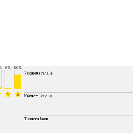
%
6
%
80
%
Vastinetta rahalle
4
5
Käyttömukavuus
Tuotteen laatu