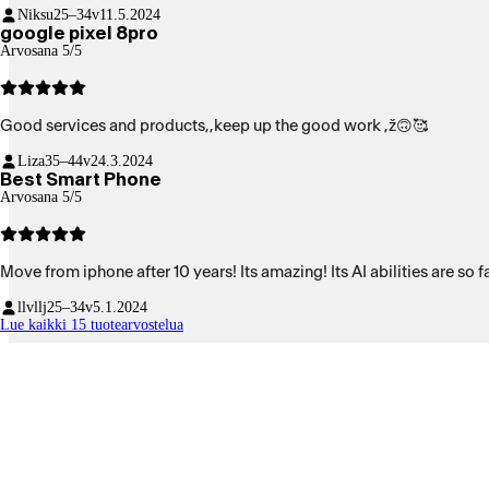
Niksu
25–34v
11.5.2024
google pixel 8pro
Arvosana 5/5
Good services and products,,keep up the good work ,ž🙃🥰
Liza
35–44v
24.3.2024
Best Smart Phone
Arvosana 5/5
Move from iphone after 10 years! Its amazing! Its AI abilities are so
llvllj
25–34v
5.1.2024
Lue kaikki 15 tuotearvostelua