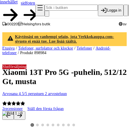
innehållet
sidfoten
Logga in
00220
Helsingfors butik
sv
Käytössäsi on vanhempi selain, jota Verkkokauppa.com-
sivusto ei enää tue. Lue lisää täältä.
Etusivu
/
Telefoner, surfplattor och klockor
/
Telefoner
/
Android-
telefoner
/
Produkt 898984
Slutförsäljning
Xiaomi 13T Pro 5G -puhelin, 512/12
Gt, musta
Arvosana 4.5/5 perustuen 2 arvosteluun
2
recensioner
Ställ den första frågan
Produktbilder och videor
Visa produktbild 2
Visa produktbild 3
Visa produktbild 4
Visa produktbild 5
Visa produktbild 6
Visa produktbild 7
Visa produktbild 8
Visa produktbild 9
Visa produktbild 1