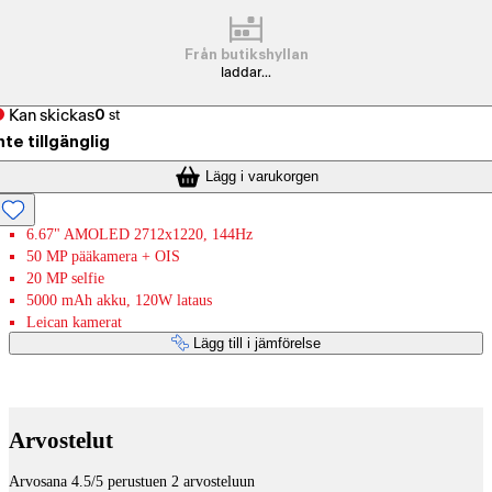
Från butikshyllan
laddar...
Kan skickas
0
st
nte tillgänglig
Lägg i varukorgen
6.67" AMOLED 2712x1220, 144Hz
50 MP pääkamera + OIS
20 MP selfie
5000 mAh akku, 120W lataus
Leican kamerat
Lägg till i jämförelse
Betaltjänster
Arvostelut
Arvosana 4.5/5 perustuen 2 arvosteluun