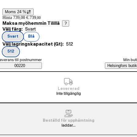
Moms 24 %
Prisinformation
Hinta 739,00 €.
739
,
00
Maksa myöhemmin Tilillä
?
Nuvarande val Svart
Välj färg:
Svart
Produktvarianter
Svart
Blå
(
färg
)
(
färg
)
Nuvarande val 512
Välj lagringskapacitet (Gt):
512
512
(
lagringskapacitet (Gt)
)
älj beställningssätt
everans till postnummer
Min but
Saatavuustiedot
00220
Helsingfors butik
Levererad
Inte tillgänglig
Beställd för upphämtning
laddar...