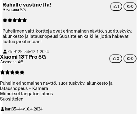
Rahalle vastinetta!
1
0
Arvosana 5/5
Puhelimen valttikortteja ovat erinomainen näyttö, suorituskyky,
akunkesto ja latausnopeus! Suosittelen kaikille, jotka hakevat
laatua järkihintaan!
Eki91
25–34v
12.1.2024
Xiaomi 13T Pro 5G
0
0
Arvosana 4/5
Puhelin erinomainen näyttö, suorituskyky, akunkesto ja
latausnopeus + Kamera
Miinukset langaton lataus
Suosittelen
kari
35–44v
16.4.2024