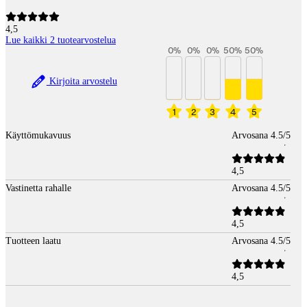
4,5
Lue kaikki 2 tuotearvostelua
0
%
0
%
0
%
50
%
50
%
Kirjoita arvostelu
1
2
3
4
5
Käyttömukavuus
Arvosana 4.5/5
4,5
Vastinetta rahalle
Arvosana 4.5/5
4,5
Tuotteen laatu
Arvosana 4.5/5
4,5