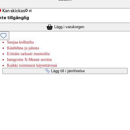
Kan skickas
0
st
nte tillgänglig
Lägg i varukorgen
Suojaa kolhuilta
Käsihihna ja jalusta
Erittäin tarkasti muotoiltu
Integroitu X-Mount sovitin
Kaikki toiminnot käytettävissä
Lägg till i jämförelse
Betaltjänster