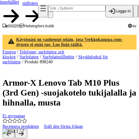
innehållet
sidfoten
Logga in
00220
Helsingfors butik
sv
Käytössäsi on vanhempi selain, jota Verkkokauppa.com-
sivusto ei enää tue. Lue lisää täältä.
Etusivu
/
Telefoner, surfplattor och
klockor
/
Surfplattor
/
Surfplattstillbehör
/
Skyddsfodral för
surfplattor
/
Produkt 898240
Armor-X Lenovo Tab M10 Plus
(3rd Gen) -suojakotelo tukijalalla ja
hihnalla, musta
Ei arvosanaa
Recensera produkten
Ställ den första frågan
Produktbilder och videor