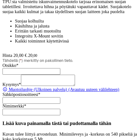
TPU:sta valmistettu iskunvaimennuskotelo tarjoaa erinomaisen suojan
tabletillesi. Irroitettava hihna ja pöytätuki vapauttavat kädet. Suojakotelo
suojaa kaikki kulmat ja takaa täydellisen suojan laitteen joka puolelta
Suojaa kolhuilta
Käsihihna ja jalusta
Erittäin tarkasti muotoiltu
Integroitu X-Mount sovitin
Kaikki toiminnot käytettävissä
Hinta 20,00 €.
20
,
00
Tähdellä (
*
) merkitty on pakollinen tieto.
Otsikko
*
Kysymys
*
Muotoiluohje
(Ulkoinen palvelu) (Avautuu uuteen välilehteen)
Sähköpostiosoitteesi
*
Nimimerkki
*
Lisää kuva painamalla tästä tai pudottamalla tähän
Kuvan tulee liittyä arvosteluun. Minimileveys ja -korkeus on 540 pikseliä ja
koko korkeintaan 5 Mt.