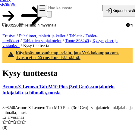
sisältöön
Kirjaudu sis
00220
Helsingin myymälä
fi
Etusivu
/
Puhelimet, tabletit ja kellot
/
Tabletit
/
Tablet-
tarvikkeet
/
Tablettien suojakotelot
/
Tuote 898240
/
Kysymykset ja
vastaukset
/
Kysy tuotteesta
Käytössäsi on vanhempi selain, jota Verkkokauppa.com-
sivusto ei enää tue. Lue lisää täältä.
Kysy tuotteesta
Armor-X Lenovo Tab M10 Plus (3rd Gen) -suojakotelo
tukijalalla ja hihnalla, musta
898240
Armor-X Lenovo Tab M10 Plus (3rd Gen) -suojakotelo tukijalalla ja
hihnalla, musta
Ei arvosanaa
(
0
)