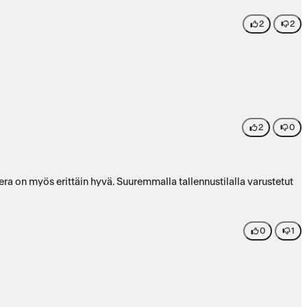
2
2
2
0
ra on myös erittäin hyvä. Suuremmalla tallennustilalla varustetut
0
1