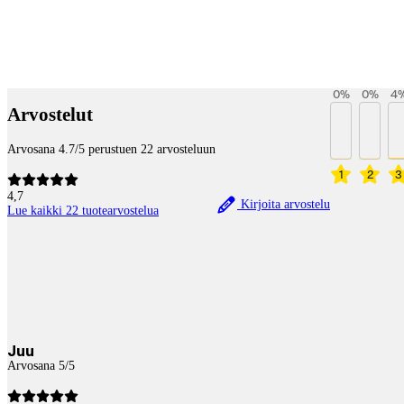
Betaltjänster
0
%
0
%
4
Arvostelut
Arvosana 4.7/5 perustuen 22 arvosteluun
1
2
3
4,7
Kirjoita arvostelu
Lue kaikki 22 tuotearvostelua
Juu
Arvosana 5/5