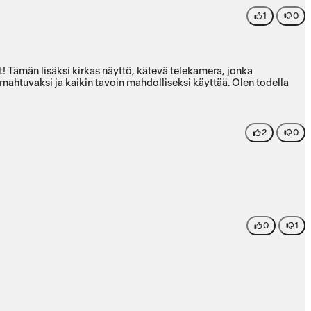
1
0
t! Tämän lisäksi kirkas näyttö, kätevä telekamera, jonka
 mahtuvaksi ja kaikin tavoin mahdolliseksi käyttää. Olen todella
2
0
0
1