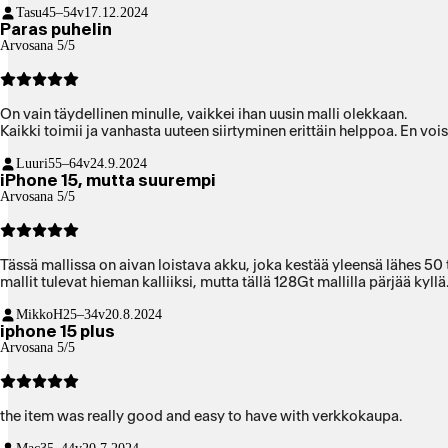
Tasu
45–54v
17.12.2024
Paras puhelin
Arvosana 5/5
On vain täydellinen minulle, vaikkei ihan uusin malli olekkaan.
Kaikki toimii ja vanhasta uuteen siirtyminen erittäin helppoa. En voi
Luuri
55–64v
24.9.2024
iPhone 15, mutta suurempi
Arvosana 5/5
Tässä mallissa on aivan loistava akku, joka kestää yleensä lähes 50
mallit tulevat hieman kalliiksi, mutta tällä 128Gt mallilla pärjää kyllä
MikkoH
25–34v
20.8.2024
iphone 15 plus
Arvosana 5/5
the item was really good and easy to have with verkkokaupa.