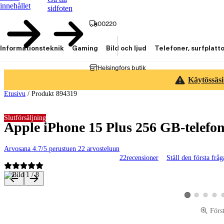
innehållet
sidfoten
00220
Informationsteknik
Gaming
Bild och ljud
Telefoner, surfplatt
Helsingfors butik
Käytössäsi
Etusivu
/
Produkt 894319
Slutförsäljning
Apple iPhone 15 Plus 256 GB-telefo
Arvosana 4.7/5 perustuen 22 arvosteluun
22
recensioner
Ställ den första frå
Produktbilder och videor
Visa produktbild 
Visa produk
Visa p
Visa produktbild
Förs