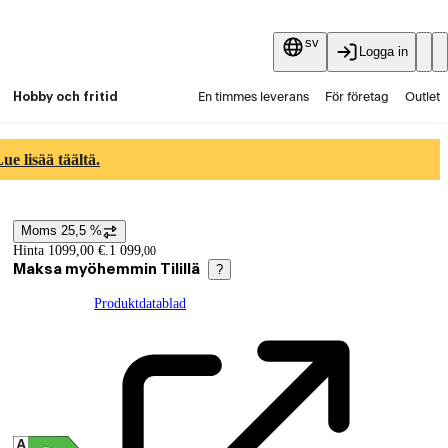
sv
Logga in
Hobby och fritid
En timmes leverans
För företag
Outlet
Fyndpartier
Guider och artiklar
Vaihtokauppa
e lisää täältä.
Tjänster
Aktuellt
Moms 25,5 %
Prisinformation
Hinta 1099,00 €.
1 099
,
00
Maksa myöhemmin Tilillä
?
Produktdatablad