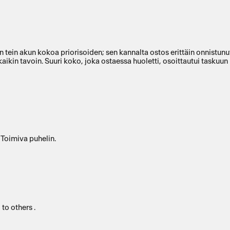
 tein akun kokoa priorisoiden; sen kannalta ostos erittäin onnistunu
ikin tavoin. Suuri koko, joka ostaessa huoletti, osoittautui taskuun
 Toimiva puhelin.
to others .