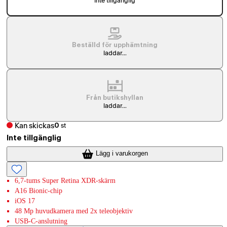
Inte tillgänglig
Beställd för upphämtning
laddar...
Från butikshyllan
laddar...
Kan skickas
0
st
Inte tillgänglig
Lägg i varukorgen
6,7-tums Super Retina XDR-skärm
A16 Bionic-chip
iOS 17
48 Mp huvudkamera med 2x teleobjektiv
USB-C-anslutning