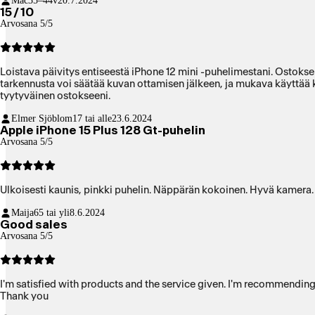
Mac
35–44v
20.7.2024
15 / 10
Arvosana 5/5
Loistava päivitys entiseestä iPhone 12 mini -puhelimestani. Ostoksen
tarkennusta voi säätää kuvan ottamisen jälkeen, ja mukava käyttää ka
tyytyväinen ostokseeni.
Elmer Sjöblom
17 tai alle
23.6.2024
Apple iPhone 15 Plus 128 Gt-puhelin
Arvosana 5/5
Ulkoisesti kaunis, pinkki puhelin. Näppärän kokoinen. Hyvä kamera.
Maija
65 tai yli
8.6.2024
Good sales
Arvosana 5/5
I'm satisfied with products and the service given. I'm recommending 
Thank you