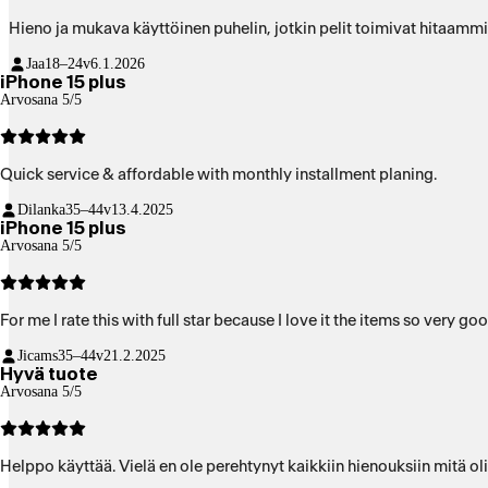
Hieno ja mukava käyttöinen puhelin, jotkin pelit toimivat hitaammi
Jaa
18–24v
6.1.2026
iPhone 15 plus
Arvosana 5/5
Quick service & affordable with monthly installment planing.
Dilanka
35–44v
13.4.2025
iPhone 15 plus
Arvosana 5/5
For me I rate this with full star because I love it the items so very
Jicams
35–44v
21.2.2025
Hyvä tuote
Arvosana 5/5
Helppo käyttää. Vielä en ole perehtynyt kaikkii