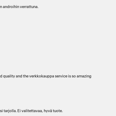
n androihin verrattuna.
 good quality and the verkkokauppa service is so amazing
n hienouksiin mitä olisi tarjolla. Ei valitettavaa, hyvä tuote.