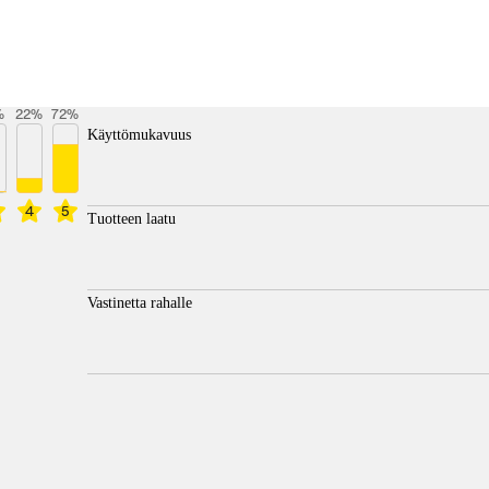
%
22
%
72
%
Käyttömukavuus
4
5
Tuotteen laatu
Vastinetta rahalle