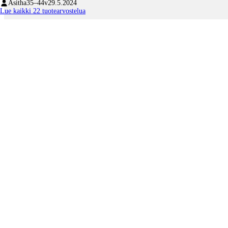
Asitha
35–44v
29.5.2024
Lue kaikki 22 tuotearvostelua