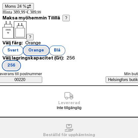
Moms 24 %
Prisinformation
Hinta 389,99 €.
389
,
99
Maksa myöhemmin Tilillä
?
10-66
W
?
Nuvarande val Orange
Välj färg:
Orange
Produktvarianter
Svart
Orange
Blå
(
färg
)
(
färg
)
(
färg
)
Nuvarande val 256
Välj lagringskapacitet (Gt):
256
256
(
lagringskapacitet (Gt)
)
älj beställningssätt
everans till postnummer
Min but
Saatavuustiedot
00220
Helsingfors butik
Levererad
Inte tillgänglig
Beställd för upphämtning