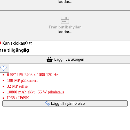
laddar...
Från butikshyllan
laddar...
Kan skickas
0
st
nte tillgänglig
Lägg i varukorgen
6.58" IPS 2408 x 1080 120 Hz
108 MP pääkamera
32 MP selfie
10800 mAh akku, 66 W pikalataus
IP68 / IP69K
Lägg till i jämförelse
Betaltjänster