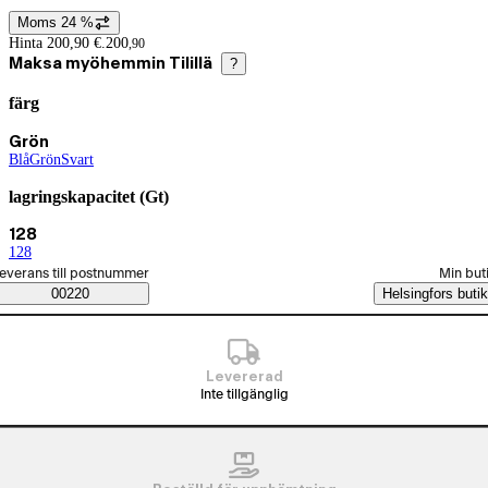
Moms 24 %
Prisinformation
Hinta 200,90 €.
200
,
90
Maksa myöhemmin Tilillä
?
färg
Produktvarianter
Nuvarande val Grön
Grön
Blå
(
Grön
färg
)
(
Svart
färg
)
(
färg
)
lagringskapacitet (Gt)
Nuvarande val 128
128
128
(
lagringskapacitet (Gt)
)
älj beställningssätt
everans till postnummer
Min but
Saatavuustiedot
00220
Helsingfors butik
Levererad
Inte tillgänglig