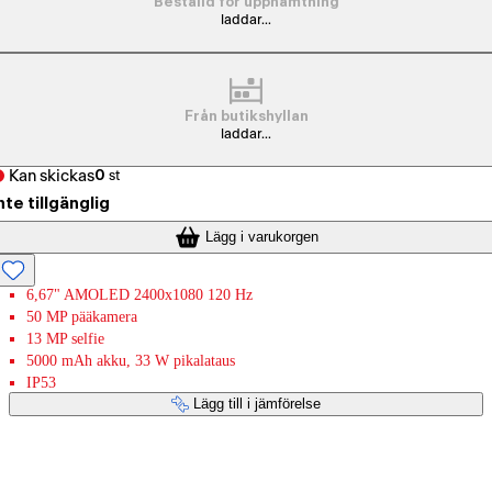
Beställd för upphämtning
laddar...
Från butikshyllan
laddar...
Kan skickas
0
st
nte tillgänglig
Lägg i varukorgen
6,67" AMOLED 2400x1080 120 Hz
50 MP pääkamera
13 MP selfie
5000 mAh akku, 33 W pikalataus
IP53
Lägg till i jämförelse
Betaltjänster