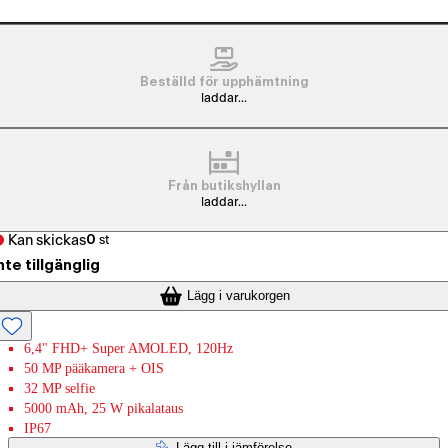
Beställd för upphämtning
laddar...
Från butikshyllan
laddar...
Kan skickas
0
st
nte tillgänglig
Lägg i varukorgen
6,4" FHD+ Super AMOLED, 120Hz
50 MP pääkamera + OIS
32 MP selfie
5000 mAh, 25 W pikalataus
IP67
Lägg till i jämförelse