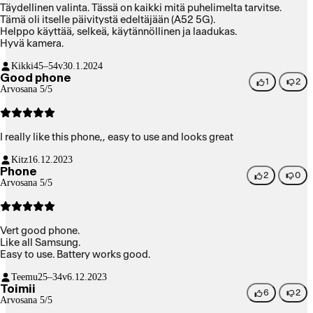
Täydellinen valinta. Tässä on kaikki mitä puhelimelta tarvitse.
Tämä oli itselle päivitystä edeltäjään (A52 5G).
Helppo käyttää, selkeä, käytännöllinen ja laadukas.
Hyvä kamera.
Kikki
45–54v
30.1.2024
Good phone
1
2
Arvosana 5/5
I really like this phone,, easy to use and looks great
Kitz
16.12.2023
Phone
2
0
Arvosana 5/5
Vert good phone.
Like all Samsung.
Easy to use. Battery works good.
Teemu
25–34v
6.12.2023
Toimii
6
2
Arvosana 5/5