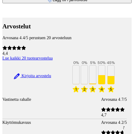
Betaltjänster
Arvostelut
Arvosana 4.4/5 perustuen 20 arvosteluun
4,4
Lue kaikki 20 tuotearvostelua
0
%
0
%
5
%
50
%
45
%
Kirjoita arvostelu
1
2
3
4
5
Vastinetta rahalle
Arvosana 4.7/5
4,7
Käyttömukavuus
Arvosana 4.2/5