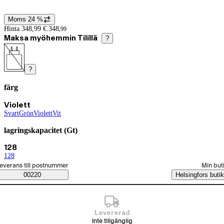
Moms 24 %
Prisinformation
Hinta 348,99 €.
348
,
99
Maksa myöhemmin Tilillä
?
?
färg
Produktvarianter
Nuvarande val Violett
Violett
Svart
(
Grön
färg
)
(
Violett
färg
)
(
Vit
färg
(
färg
)
)
lagringskapacitet (Gt)
Nuvarande val 128
128
128
(
lagringskapacitet (Gt)
)
älj beställningssätt
everans till postnummer
Min but
Saatavuustiedot
00220
Helsingfors butik
Levererad
Inte tillgänglig