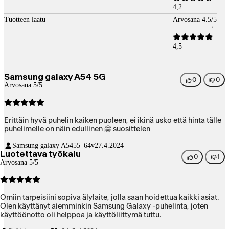
4,2
Tuotteen laatu
Arvosana 4.5/5
4,5
Samsung galaxy A54 5G
0
0
Arvosana 5/5
Erittäin hyvä puhelin kaiken puoleen, ei ikinä usko että hinta tälle
puhelimelle on näin edullinen 🤗 suosittelen
Samsung galaxy A54
55–64v
27.4.2024
Luotettava työkalu
0
1
Arvosana 5/5
Omiin tarpeisiini sopiva älylaite, jolla saan hoidettua kaikki asiat.
Olen käyttänyt aiemminkin Samsung Galaxy -puhelinta, joten
käyttöönotto oli helppoa ja käyttöliittymä tuttu.