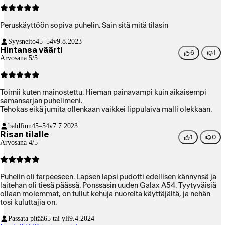
Peruskäyttöön sopiva puhelin. Sain sitä mitä tilasin
Syysneito
45–54v
9.8.2023
Hintansa väärti
6
1
Arvosana 5/5
Toimii kuten mainostettu. Hieman painavampi kuin aikaisempi
samansarjan puhelimeni.
Tehokas eikä jumita ollenkaan vaikkei lippulaiva malli olekkaan.
baldfinn
45–54v
7.7.2023
Risan tilalle
1
0
Arvosana 4/5
Puhelin oli tarpeeseen. Lapsen lapsi pudotti edellisen kännynsä ja
laitehan oli tiesä päässä. Ponssasin uuden Galax A54. Tyytyväisiä
ollaan molemmat, on tullut kehuja nuorelta käyttäjältä, ja nehän
tosi kuluttajia on.
Passata pitää
65 tai yli
9.4.2024