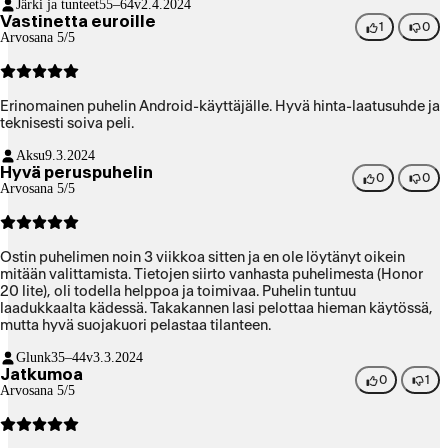
Järki ja tunteet
55–64v
2.4.2024
Vastinetta euroille
1
0
Arvosana 5/5
Erinomainen puhelin Android-käyttäjälle. Hyvä hinta-laatusuhde ja
teknisesti soiva peli.
Aksu
9.3.2024
Hyvä peruspuhelin
0
0
Arvosana 5/5
Ostin puhelimen noin 3 viikkoa sitten ja en ole löytänyt oikein
mitään valittamista. Tietojen siirto vanhasta puhelimesta (Honor
20 lite), oli todella helppoa ja toimivaa. Puhelin tuntuu
laadukkaalta kädessä. Takakannen lasi pelottaa hieman käytössä,
mutta hyvä suojakuori pelastaa tilanteen.
Glunk
35–44v
3.3.2024
Jatkumoa
0
1
Arvosana 5/5