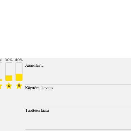
%
30
%
40
%
Äänenlaatu
4
5
Käyttömukavuus
Tuotteen laatu