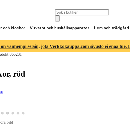
or och klockor
Vitvaror och hushållsapparater
Hem och trädgård
 on vanhempi selain, jota Verkkokauppa.com-sivusto ei enää tue. Lu
odukt 865231
or, röd
gan
ld 3
duktbild 4
a produktbild 5
Visa produktbild 6
Visa produktbild 7
Visa produktbild 8
Visa produktbild 9
Visa produktbild 10
tora bild