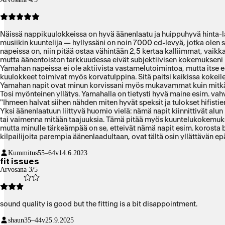
Näissä nappikuulokkeissa on hyvä äänenlaatu ja huippuhyvä hinta-la
musiikin kuuntelija — hyllyssäni on noin 7000 cd-levyä, jotka ole
napeissa on, niin pitää ostaa vähintään 2,5 kertaa kalliimmat, vaikk
mutta äänentoiston tarkkuudessa eivät subjektiivisen kokemukseni 
Yamahan napeissa ei ole aktiivista vastamelutoimintoa, mutta itse 
kuulokkeet toimivat myös korvatulppina. Sitä paitsi kaikissa kokei
Yamahan napit ovat minun korvissani myös mukavammat kuin mitkä
Tosi myönteinen yllätys. Yamahalla on tietysti hyvä maine esim. vah
"Ihmeen halvat siihen nähden miten hyvät speksit ja tulokset hifistien
Yksi äänenlaatuun liittyvä huomio vielä: nämä napit kiinnittivät alun 
tai vaimenna mitään taajuuksia. Tämä pitää myös kuuntelukokemukseni
mutta minulle tärkeämpää on se, etteivät nämä napit esim. korosta 
kilpailijoita parempia äänenlaadultaan, ovat tältä osin yllättävän ep
Kummitus
55–64v
14.6.2023
fit issues
Arvosana 3/5
sound quality is good but the fitting is a bit disappointment.
shaun
35–44v
25.9.2025