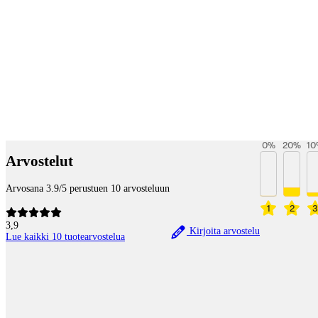
Betaltjänster
0
%
20
%
10
Arvostelut
Arvosana 3.9/5 perustuen 10 arvosteluun
1
2
3
3,9
Kirjoita arvostelu
Lue kaikki 10 tuotearvostelua