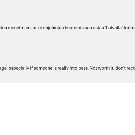
tosi ontto ääni ja voimakkuus vai
age, especially if someone is really into bass. Not worth it, don't r