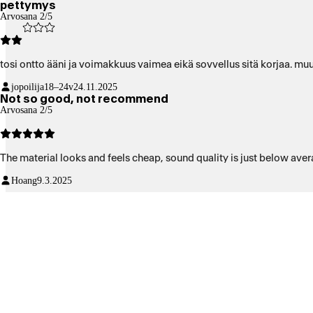
pettymys
Arvosana 2/5
jopoilija
18–24v
24.11.2025
Not so good, not recommend
Arvosana 2/5
The material looks and feels cheap, sound quality is just below aver
Hoang
9.3.2025