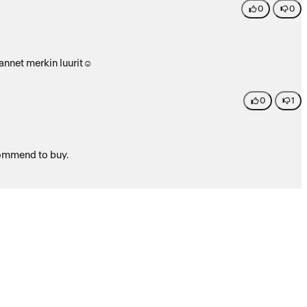
0
0
mea eikä sovvellus sitä korjaa. muuten menettelee jos ei ohjehintaa huomioi vaan ostaa ’halvalla’. kolmannet merkin luurit☺️
0
1
ecommend to buy.