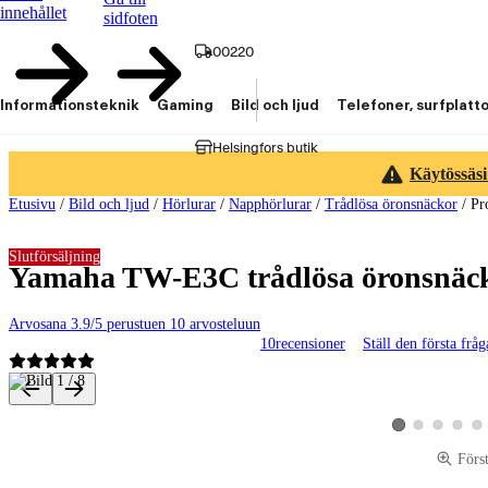
innehållet
sidfoten
00220
Informationsteknik
Gaming
Bild och ljud
Telefoner, surfplatt
Helsingfors butik
Käytössäsi
Etusivu
/
Bild och ljud
/
Hörlurar
/
Napphörlurar
/
Trådlösa öronsnäckor
/
Pr
Slutförsäljning
Yamaha TW-E3C trådlösa öronsnäck
Arvosana 3.9/5 perustuen 10 arvosteluun
10
recensioner
Ställ den första frå
Produktbilder och videor
Visa produktbild 2
Visa produktbi
Visa pro
Vis
Visa produktbild 1
Förs