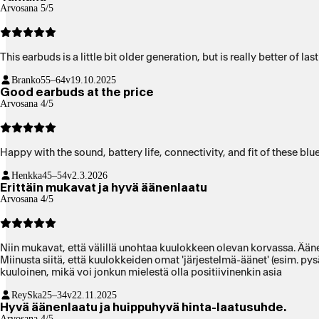
Arvosana 5/5
This earbuds is a little bit older generation, but is really better of
Branko
55–64v
19.10.2025
Good earbuds at the price
Arvosana 4/5
Happy with the sound, battery life, connectivity, and fit of these blu
Henkka
45–54v
2.3.2026
Erittäin mukavat ja hyvä äänenlaatu
Arvosana 4/5
Niin mukavat, että välillä unohtaa kuulokkeen olevan korvassa. Äänenl
Miinusta siitä, että kuulokkeiden omat 'järjestelmä-äänet' (esim. py
kuuloinen, mikä voi jonkun mielestä olla positiivinenkin asia
ReySka
25–34v
22.11.2025
Hyvä äänenlaatu ja huippuhyvä hinta-laatusuhde.
Arvosana 4/5