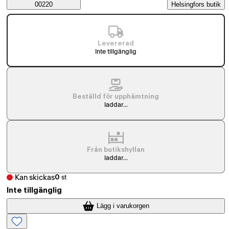
Saatavuustiedot
00220
Helsingfors butik
Levererad
Inte tillgänglig
Beställd för upphämtning
laddar...
Från butikshyllan
laddar...
Kan skickas
0
st
Inte tillgänglig
Lägg i varukorgen