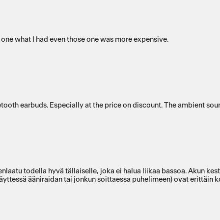
 last one what I had even those one was more expensive.
etooth earbuds. Especially at the price on discount. The ambient sound 
aatu todella hyvä tällaiselle, joka ei halua liikaa bassoa. Akun kest
säyttessä ääniraidan tai jonkun soittaessa puhelimeen) ovat erittäin