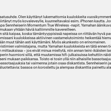
atusuhde. Olen käyttänyt lukemattomia kuulokkeita vuosikymmenten v
n siirtänyt myös kovaleveylle, kuunneltavaksi esim. iPhonen kautt
apa Sennheiserin Momentum True Wireless -napit. Yamahan äänikuva ei o
mukaan yhtään häviä kalliimmille kavereilleen.
en sitä kaipaa, koska tämäntyyppisissä napeissa on riittävän hyvä p
lemissani kuulokkeissa aktiivinen vastamelutoiminto heikentää hiema
än muut tähän asti käyttämäni. Myös akunkesto on erinomainen.
vistimien valmistajana, mutta Yamahan kuulokkeista en tätä ennen ti
 mittauksissa – jos eivät minua miellytä, niin annan teini-ikäisten la
perin huomioni sillä, että muutamissa hifi-julkaisuissa kehuttiin näid
 mukaan paikkansa. Toisto ei tosin yllä niin alhaisille bassotaajuu
bassotaajuuksia tai vaimenna jotain osaa diskantista. Sennheiserin 
äluotettavia: bassoa on korostettu ja alempaa diskanttia painettu ala