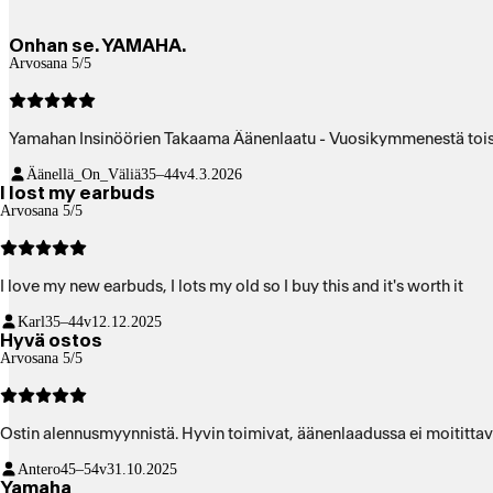
Onhan se. YAMAHA.
Arvosana 5/5
Yamahan Insinöörien Takaama Äänenlaatu - Vuosikymmenestä toisee
Äänellä_On_Väliä
35–44v
4.3.2026
I lost my earbuds
Arvosana 5/5
I love my new earbuds, I lots my old so I buy this and it's worth it
Karl
35–44v
12.12.2025
Hyvä ostos
Arvosana 5/5
Ostin alennusmyynnistä. Hyvin toimivat, äänenlaadussa ei moitittav
Antero
45–54v
31.10.2025
Yamaha