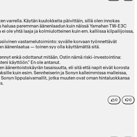
arrella. Käytän kuulokkeita päivittäin, sillä olen innokas
a. Jos haluaa paremman äänenlaadun kuin näissä Yamahan TW-E3C
le yhtä laaja ja kolmiulotteinen kuin em. kalliissa kilpailijoissa,
assiivinen vastamelutoiminto: syvälle korvaan työnnettävät
n äänenlaatua — toinen syy olla käyttämättä sitä.
ennyt enkä odottanut mitään. Ostin nämä riski-investointina:
steni käyttöön." En ole antanut.
en äänentoistokäyrän tasaisuutta, eli sitä että napit eivät korosta
ksille kuin esim. Sennheiserin ja Sonyn kalleimmissa malleissa,
ja Sonyn lippulaivamallit, jotka muuten ovat oman hintaluokkansa
s.
0
0