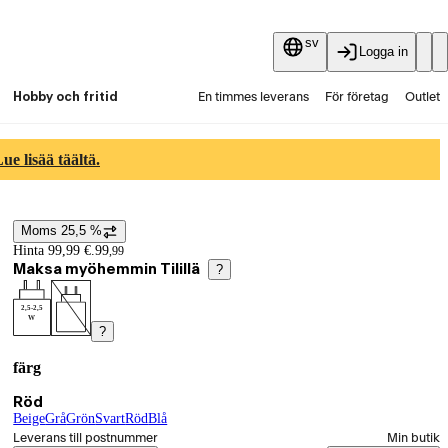
sv
Logga in
Hobby och fritid
En timmes leverans
För företag
Outlet
Fyndpartier
Guider och artiklar
Vaihtokauppa
e lisää täältä.
Tjänster
Aktuellt
Moms 25,5 %
Prisinformation
Hinta 99,99 €.
99
,
99
Maksa myöhemmin Tilillä
?
2,5-2,5
W
?
färg
Produktvarianter
Nuvarande val Röd
Röd
Beige
(
Grå
färg
(
Grön
färg
)
)
(
Svart
färg
)
(
Röd
färg
(
Blå
)
färg
(
färg
)
)
Välj beställningssätt
Leverans till postnummer
Min butik