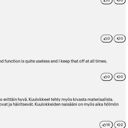
0
0
0
0
function is quite useless and I keep that off at all times.
0
0
o erittäin hyvä. Kuulokkeet tehty myös kivasta materiaalista.
 kovat ja häiritsevät. Kuulokkeiden naisääni on myös aika hölmön
16
2