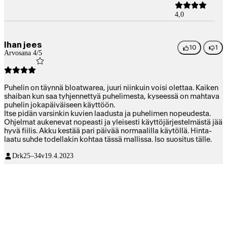
4,0
Ihan jees
10
1
Arvosana 4/5
Puhelin on täynnä bloatwarea, juuri niinkuin voisi olettaa. Kaiken
shaiban kun saa tyhjennettyä puhelimesta, kyseessä on mahtava
puhelin jokapäiväiseen käyttöön.
Itse pidän varsinkin kuvien laadusta ja puhelimen nopeudesta.
Ohjelmat aukenevat nopeasti ja yleisesti käyttöjärjestelmästä jää
hyvä fiilis. Akku kestää pari päivää normaalilla käytöllä. Hinta-
laatu suhde todellakin kohtaa tässä mallissa. Iso suositus tälle.
Drk
25–34v
19.4.2023