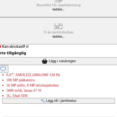
Beställd för upphämtning
laddar...
Från butikshyllan
laddar...
Kan skickas
0
st
nte tillgänglig
Lägg i varukorgen
6,67" AMOLED 2400x1080 120 Hz
108 MP pääkamera
16 MP selfie, 8 MP ultralaajakulma
5000 mAh, lataus 67 W
5G, Dual SIM
Lägg till i jämförelse