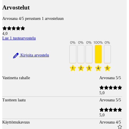
Betaltjänster
Arvostelut
Arvosana 4/5 perustuen 1 arvosteluun
4,0
Lue 1 tuotearvostelu
0
%
0
%
0
%
100
%
0
%
Kirjoita arvostelu
1
2
3
4
5
Vastinetta rahalle
Arvosana 5/5
5,0
Tuotteen laatu
Arvosana 5/5
5,0
Käyttömukavuus
Arvosana 4/5