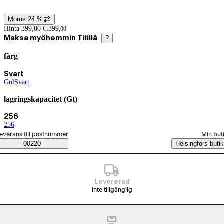
Moms 24 %
Prisinformation
Hinta 399,00 €.
399
,
00
Maksa myöhemmin Tilillä
?
färg
Produktvarianter
Nuvarande val Svart
Svart
Gul
(
Svart
färg
)
(
färg
)
lagringskapacitet (Gt)
Nuvarande val 256
256
256
(
lagringskapacitet (Gt)
)
älj beställningssätt
everans till postnummer
Min but
Saatavuustiedot
00220
Helsingfors butik
Levererad
Inte tillgänglig