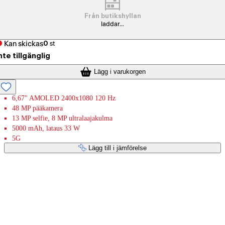
Från butikshyllan
laddar...
Kan skickas
0
st
nte tillgänglig
Lägg i varukorgen
6,67" AMOLED 2400x1080 120 Hz
48 MP pääkamera
13 MP selfie, 8 MP ultralaajakulma
5000 mAh, lataus 33 W
5G
Lägg till i jämförelse
Betaltjänster