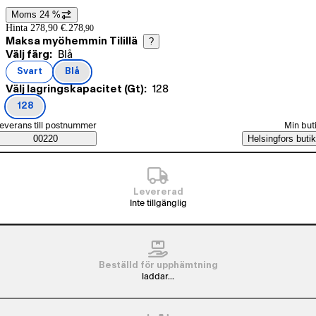
Moms 24 %
Prisinformation
Hinta 278,90 €.
278
,
90
Maksa myöhemmin Tilillä
?
Nuvarande val Blå
Välj färg:
Blå
Produktvarianter
Svart
Blå
(
färg
)
(
färg
)
Nuvarande val 128
Välj lagringskapacitet (Gt):
128
128
(
lagringskapacitet (Gt)
)
älj beställningssätt
everans till postnummer
Min but
Saatavuustiedot
00220
Helsingfors butik
Levererad
Inte tillgänglig
Beställd för upphämtning
laddar...