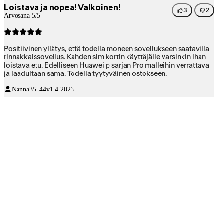
Loistava ja nopea! Valkoinen!
3
2
Arvosana 5/5
Positiivinen yllätys, että todella moneen sovellukseen saatavilla
rinnakkaissovellus. Kahden sim kortin käyttäjälle varsinkin ihan
loistava etu. Edelliseen Huawei p sarjan Pro malleihin verrattava
ja laadultaan sama. Todella tyytyväinen ostokseen.
Nanna
35–44v
1.4.2023