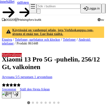
innehållet
sidfoten
Logga in
00220
Helsingfors butik
sv
Käytössäsi on vanhempi selain, jota Verkkokauppa.com-
sivusto ei enää tue. Lue lisää täältä.
Etusivu
/
Telefoner, surfplattor och klockor
/
Telefoner
/
Android-
telefoner
/
Produkt 861448
Slutförsäljning
Xiaomi 13 Pro 5G -puhelin, 256/12
Gt, valkoinen
Arvosana 5/5 perustuen 1 arvosteluun
1
recension
Ställ den första frågan
Produktbilder och videor
Visa produktbild 2
Visa produktbild 3
Visa produktbild 4
Visa produktbild 5
Visa produktbild 6
Visa produktbild 7
Visa produktbild 8
Visa produktbild 1