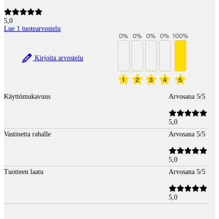
5,0
Lue 1 tuotearvostelu
0
%
0
%
0
%
0
%
100
%
Kirjoita arvostelu
1
2
3
4
5
Käyttömukavuus
Arvosana 5/5
5,0
Vastinetta rahalle
Arvosana 5/5
5,0
Tuotteen laatu
Arvosana 5/5
5,0