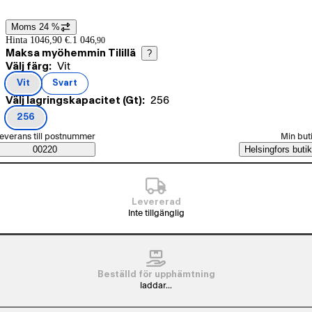
Moms 24 %
Prisinformation
Hinta 1046,90 €.
1 046
,
90
Maksa myöhemmin Tilillä
?
Nuvarande val Vit
Välj färg:
Vit
Produktvarianter
Vit
Svart
(
färg
)
(
färg
)
Nuvarande val 256
Välj lagringskapacitet (Gt):
256
256
(
lagringskapacitet (Gt)
)
älj beställningssätt
everans till postnummer
Min but
Saatavuustiedot
00220
Helsingfors butik
Levererad
Inte tillgänglig
Beställd för upphämtning
laddar...