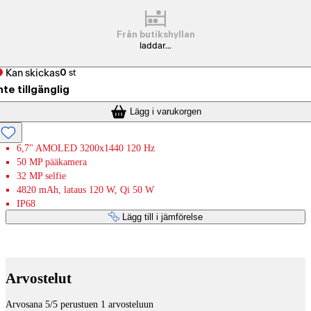
Från butikshyllan
laddar...
Kan skickas
0
st
nte tillgänglig
Lägg i varukorgen
6,7" AMOLED 3200x1440 120 Hz
50 MP pääkamera
32 MP selfie
4820 mAh, lataus 120 W, Qi 50 W
IP68
Lägg till i jämförelse
Betaltjänster
Arvostelut
Arvosana 5/5 perustuen 1 arvosteluun