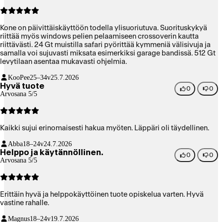
Kone on päivittäiskäyttöön todella ylisuoriutuva. Suorituskykyä
riittää myös windows pelien pelaamiseen crossoverin kautta
riittävästi. 24 Gt muistilla safari pyörittää kymmeniä välisivuja ja
samalla voi sujuvasti miksata esimerkiksi garage bandissä. 512 Gt
levytilaan asentaa mukavasti ohjelmia.
KooPee
25–34v
25.7.2026
Hyvä tuote
0
0
Arvosana 5/5
Kaikki sujui erinomaisesti hakua myöten. Läppäri oli täydellinen.
Abba
18–24v
24.7.2026
Helppo ja käytännöllinen.
0
0
Arvosana 5/5
Erittäin hyvä ja helppokäyttöinen tuote opiskelua varten. Hyvä
vastine rahalle.
Magnus
18–24v
19.7.2026