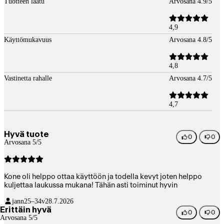
Tuotteen laatu
Arvosana 4.9/5
4,9
Käyttömukavuus
Arvosana 4.8/5
4,8
Vastinetta rahalle
Arvosana 4.7/5
4,7
Hyvä tuote
0
0
Arvosana 5/5
Kone oli helppo ottaa käyttöön ja todella kevyt joten helppo
kuljettaa laukussa mukana! Tähän asti toiminut hyvin
jann
25–34v
28.7.2026
Erittäin hyvä
0
0
Arvosana 5/5