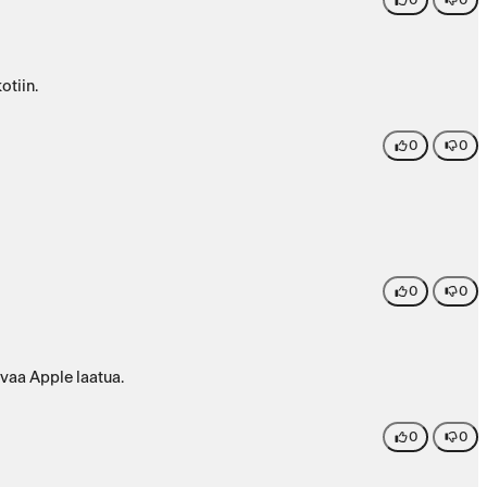
otiin.
0
0
0
0
avaa Apple laatua.
0
0