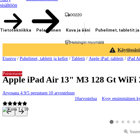
sisältöön
00220
Tietotekniikka
Pelaaminen
Kuva ja ääni
Puhelimet, tabletit ja
Helsingin myymälä
Käytössäsi
Etusivu
/
Puhelimet, tabletit ja kellot
/
Tabletit
/
Apple iPad -tabletit
/
iPad A
Poistotuote
Apple iPad Air 13" M3 128 Gt WiFi
Arvosana 4.9/5 perustuen 10 arvosteluun
10
arvostelua
Kysy ensimmäinen k
Tuotteen kuvat ja videot
Katso tuotekuva 2
Katso tuotekuva 
Katso tuote
Katso
Katso tuotekuva 1
Suure