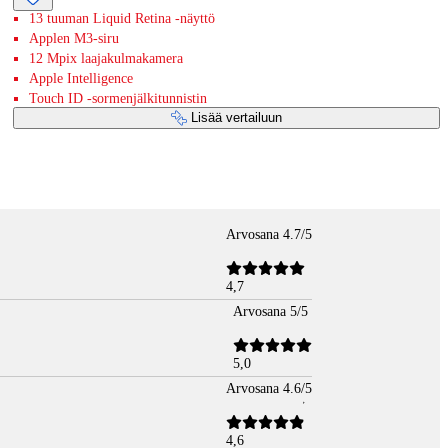
13 tuuman Liquid Retina -näyttö
Applen M3-siru
12 Mpix laajakulmakamera
Apple Intelligence
Touch ID -sormenjälkitunnistin
Lisää vertailuun
Arvosana 4.7/5
4,7
Arvosana 5/5
5,0
Arvosana 4.6/5
4,6