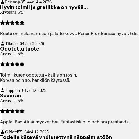
Reissaaja
35–44v
14.4.2026
Hyvin toimii ja grafiikka on hyvää…
Arvosana 5/5
Ruutu on mukavan suuri ja laite kevyt. PencilPron kanssa hyvä yhdis
Tiku
55–64v
26.3.2026
Odotettu tuote
Arvosana 5/5
Toimii kuten odotettu - kallis on tosin.
Korvaa pc:n ao. henkilön käytossä.
Juippi
55–64v
7.12.2025
Suverän
Arvosana 5/5
Apple iPad Air är mycket bra. Fantastisk bild och bra prestanda..
C Nord
55–64v
4.12.2025
Todella kätevä yhdistettynä näppäimistöön