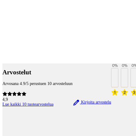
Maksupalvelut
0
%
0
%
0
Arvostelut
Arvosana 4.9/5 perustuen 10 arvosteluun
1
2
3
4,9
Kirjoita arvostelu
Lue kaikki 10 tuotearvostelua