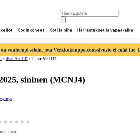
 kellot
Kodinkoneet
Koti ja piha
Harrastukset ja vapaa-aika
 on vanhempi selain, jota Verkkokauppa.com-sivusto ei enää tue. Lu
ir
/
iPad Air 13"
/
Tuote 980333
 2025, sininen (MCNJ4)
ysymys
3
kuva 4
 tuotekuva 5
Katso tuotekuva 6
Katso tuotekuva 7
Katso tuotekuva 8
Katso tuotekuva 9
Katso tuotekuva 10
Katso tuotekuva 11
nna kuva