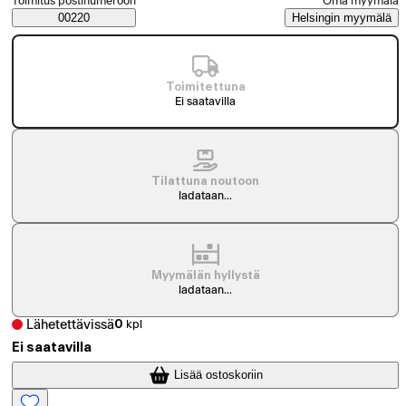
Toimitus postinumeroon
Oma myymälä
Saatavuustiedot
00220
Helsingin myymälä
Toimitettuna
Ei saatavilla
Tilattuna noutoon
ladataan...
Myymälän hyllystä
ladataan...
Lähetettävissä
0
kpl
Ei saatavilla
Lisää ostoskoriin