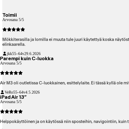
Toimii
Arvosana 5/5
Mökkiterasilla ja lomilla ei muuta tule juuri käytettyä koska näytöstä saa selvän valoisalla säällä 
elinkaarella.
jkk
55–64v
29.6.2026
Parempi kuin C-luokka
Arvosana 5/5
Air M3 oli outletissa C-luokkainen, esitt
VeRo
55–64v
4.5.2026
iPad Air 13”
Arvosana 5/5
Helppokäyttöinen ja on käytössä niin sposteihin, navigointiin, kuin