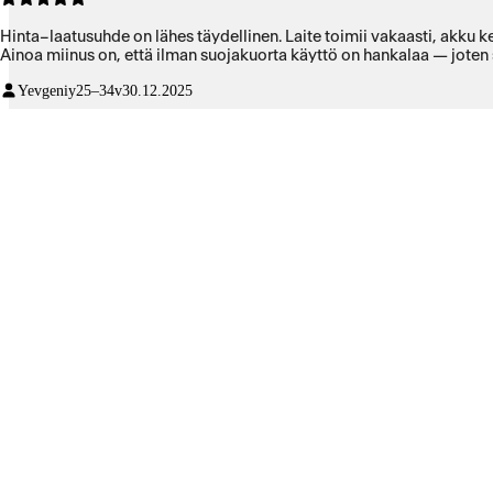
Hinta–laatusuhde on lähes täydellinen. Laite toimii vakaasti, akku k
Ainoa miinus on, että ilman suojakuorta käyttö on hankalaa — joten
Yevgeniy
25–34v
30.12.2025