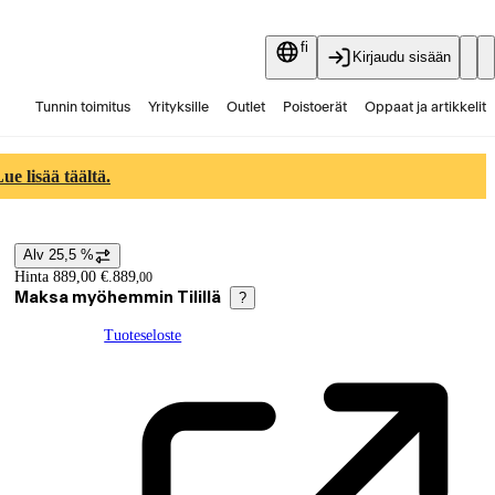
fi
Kirjaudu sisään
Tunnin toimitus
Yrityksille
Outlet
Poistoerät
Oppaat ja artikkelit
Vaihtokauppa
Palvelut
Ajankohtaista
e lisää täältä.
Alv 25,5 %
Hintatiedot
Hinta 889,00 €.
889
,
00
Maksa myöhemmin Tilillä
?
Tuoteseloste