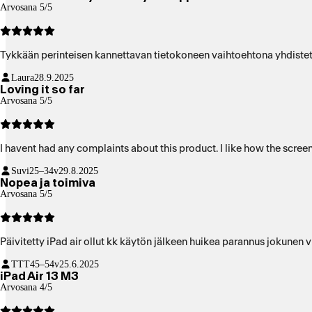
Arvosana 5/5
Tykkään perinteisen kannettavan tietokoneen vaihtoehtona yhdistett
Laura
28.9.2025
Loving it so far
Arvosana 5/5
I havent had any complaints about this product. I like how the screen
Suvi
25–34v
29.8.2025
Nopea ja toimiva
Arvosana 5/5
Päivitetty iPad air ollut kk käytön jälkeen huikea parannus jokunen 
TTT
45–54v
25.6.2025
iPad Air 13 M3
Arvosana 4/5