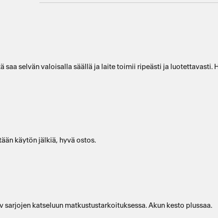
ja laite toimii ripeästi ja luotettavasti. Hintava mutta onneksi valmistaja tukee näitä suht pitkällä
elylaite. Ei tässä kyllä ole mitään käytön jälkiä, hyvä ostos.
 tv sarjojen katseluun matkustustarkoituksessa. Akun kesto plussaa.