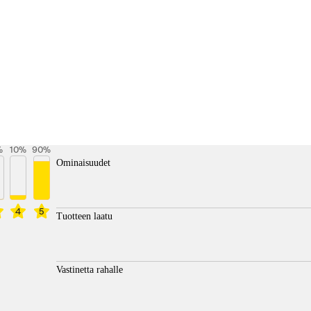
%
10
%
90
%
Ominaisuudet
4
5
Tuotteen laatu
Vastinetta rahalle