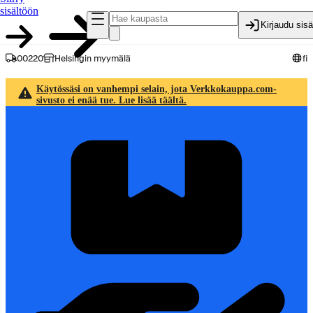
sisältöön
Kirjaudu sis
00220
Helsingin myymälä
fi
Käytössäsi on vanhempi selain, jota Verkkokauppa.com-
sivusto ei enää tue. Lue lisää täältä.