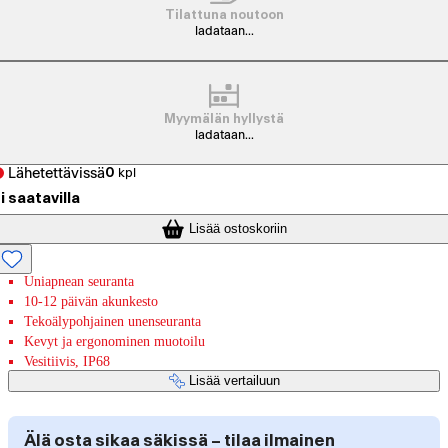
Tilattuna noutoon
ladataan...
Myymälän hyllystä
ladataan...
Lähetettävissä
0
kpl
i saatavilla
Lisää ostoskoriin
Uniapnean seuranta
10-12 päivän akunkesto
Tekoälypohjainen unenseuranta
Kevyt ja ergonominen muotoilu
Vesitiivis, IP68
Lisää vertailuun
Älä osta sikaa säkissä – tilaa ilmainen