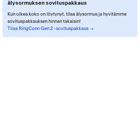
älysormuksen sovituspakkaus
Kun oikea koko on löytynyt, tilaa älysormus ja hyvitämme
sovituspakkauksen hinnan takaisin!
Tilaa RingConn Gen 2 -sovituspakkaus →
Maksupalvelut