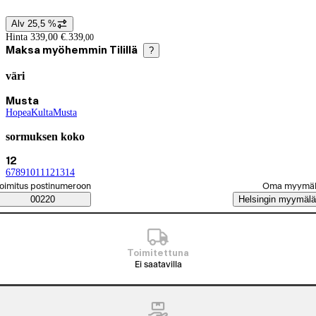
Alv 25,5 %
Hintatiedot
Hinta 339,00 €.
339
,
00
Maksa myöhemmin Tilillä
?
väri
Tuotevariaatiot
Tämänhetkinen valinta Musta
Musta
Hopea
(
Kulta
väri
)
(
Musta
väri
)
(
väri
)
sormuksen koko
Tämänhetkinen valinta 12
12
6
(
7
sormuksen koko
(
8
sormuksen koko
(
9
sormuksen koko
(
10
sormuksen koko
(
11
sormuksen koko
(
12
sormuksen koko
(
13
sormuksen koko
(
14
sormuksen koko
(
sormuksen koko
)
)
)
)
)
)
)
)
)
alitse tilaustapa
oimitus postinumeroon
Oma myymä
Saatavuustiedot
00220
Helsingin myymälä
Toimitettuna
Ei saatavilla