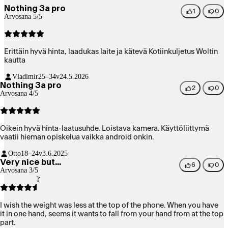
Nothing 3a pro
1
0
Arvosana 5/5
Erittäin hyvä hinta, laadukas laite ja kätevä Kotiinkuljetus Woltin
kautta
Vladimir
25–34v
24.5.2026
Nothing 3a pro
2
0
Arvosana 4/5
Oikein hyvä hinta-laatusuhde. Loistava kamera. Käyttöliittymä
vaatii hieman opiskelua vaikka android onkin.
Otto
18–24v
3.6.2025
Very nice but...
6
0
Arvosana 3/5
I wish the weight was less at the top of the phone. When you have
it in one hand, seems it wants to fall from your hand from at the top
part.