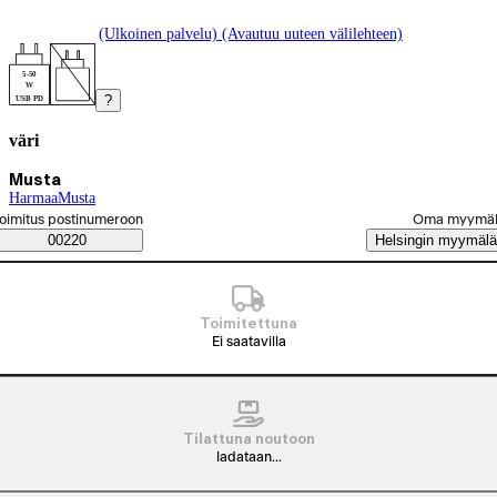
(Ulkoinen palvelu) (Avautuu uuteen välilehteen)
5-50
W
?
USB PD
väri
Tuotevariaatiot
Tämänhetkinen valinta Musta
Musta
Harmaa
(
Musta
väri
)
(
väri
)
alitse tilaustapa
oimitus postinumeroon
Oma myymä
Saatavuustiedot
00220
Helsingin myymälä
Toimitettuna
Ei saatavilla
Tilattuna noutoon
ladataan...