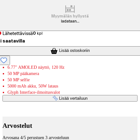
Myymälän hyllystä
ladataan...
Lähetettävissä
0
kpl
i saatavilla
Lisää ostoskoriin
6.77" AMOLED näyttö, 120 Hz
50 MP pääkamera
50 MP selfie
5000 mAh akku, 50W lataus
Glyph Interface-ilmoitusvalot
Lisää vertailuun
Maksupalvelut
Arvostelut
Arvosana 4/5 perustuen 3 arvosteluun