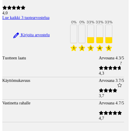
4,0
Lue kaikki 3 tuotearvostelua
0
%
0
%
33
%
33
%
33
%
Kirjoita arvostelu
1
2
3
4
5
Tuotteen laatu
Arvosana 4.3/5
4,3
Käyttömukavuus
Arvosana 3.7/5
3,7
Vastinetta rahalle
Arvosana 4.7/5
4,7