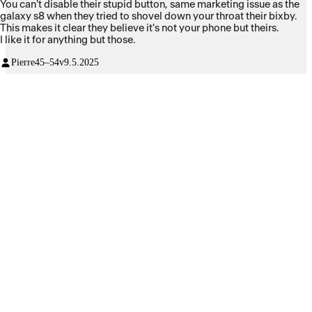
You can't disable their stupid button, same marketing issue as the
galaxy s8 when they tried to shovel down your throat their bixby.
This makes it clear they believe it's not your phone but theirs.
I like it for anything but those.
Pierre
45–54v
9.5.2025