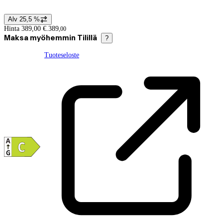
Alv 25,5 %
Hintatiedot
Hinta 389,00 €.
389
,
00
Maksa myöhemmin Tilillä
?
Tuoteseloste