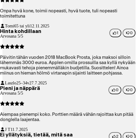
Onpa hyvä kone, toimii nopeasti, hyvä tuote, tuli nopeasti
toimitettuna
Tomi
65 tai yli
12.11.2025
Hinta kohdillaan
1
0
Arvosana 5/5
Päivitin tähän vuoden 2018 MacBook Prosta, joka maksoi silloin
lähemmäs 3000 euroa. Applen omilla prossuilla saa kyllä nykyään
mukavasti tehoja pienemmälläkin budjetilla. Suosittelen! Ainoa
miinus on hieman hölmö virtanapin sijainti laitteen pohjassa.
Laszlo
25–34v
27.7.2025
Pieni ja näppärä
0
0
Arvosana 5/5
Aiempaa pienempi koko. Porttien määrä vähän rajoittaa kun pitää
donglella laajentaa.
J T
11.7.2025
Ei yllätyksiä, tietää, mitä saa
2
0