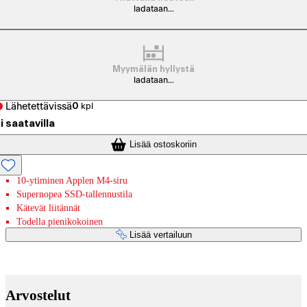
ladataan...
Myymälän hyllystä
ladataan...
Lähetettävissä
0
kpl
i saatavilla
Lisää ostoskoriin
10-ytiminen Applen M4-siru
Supernopea SSD-tallennustila
Kätevät liitännät
Todella pienikokoinen
Lisää vertailuun
Maksupalvelut
Arvostelut