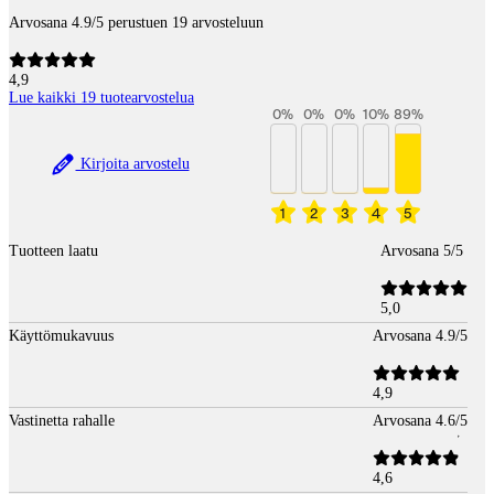
Arvosana 4.9/5 perustuen 19 arvosteluun
4,9
Lue kaikki 19 tuotearvostelua
0
%
0
%
0
%
10
%
89
%
Kirjoita arvostelu
1
2
3
4
5
Tuotteen laatu
Arvosana 5/5
5,0
Käyttömukavuus
Arvosana 4.9/5
4,9
Vastinetta rahalle
Arvosana 4.6/5
4,6