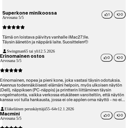
Superkone minikoossa
1
0
Arvosana 5/5
Tämä on loistava päivitys vanhalle iMac27:lle.
Täysin äänetön ja näppärä laite. Suosittelen🫡
Swingman
65 tai yli
12.5.2026
Erinomainen ostos
0
0
Arvosana 5/5
Erinomainen, nopea ja pieni kone, joka vastasi täysin odotuksia.
Asennus todennäköisesti elämäni helpoin, myös ulkoisen näytön
(Dell), näppiksen (PC-näppis) ja printterin liittäminen täysin
ongelmatonta, vaikka verkossa etukäteen varoiteltiin, että näytön
kanssa voi tulla hankausta, jossa ei ole applen oma näyttö - no ei
tullut. Macin omalla näppäimistöllä saisi käyttöön vielä
Eläkeläinen peruskäyttäjä
55–64v
12.1.2026
pikakomennot, tämä ehkä ainoa puute muuten todella loistavassa
Macmini
koneessa. Lisätoimintoja ohjelmistoon (Tahoe 26.2) tullut runsaasti
0
0
Arvosana 5/5
sitten edellisen Mcbook Air -ostokseni (2018), kuten arvata saattoi.