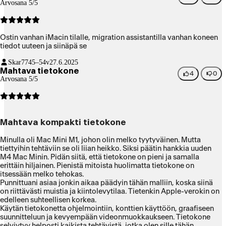
Arvosana 5/5
Ostin vanhan iMacin tilalle, migration assistantilla vanhan koneen
tiedot uuteen ja siinäpä se
Skar77
45–54v
27.6.2025
Mahtava tietokone
4
0
Arvosana 5/5
Mahtava kompakti tietokone
Minulla oli Mac Mini M1, johon olin melko tyytyväinen. Mutta
tiettyihin tehtäviin se oli liian heikko. Siksi päätin hankkia uuden
M4 Mac Minin. Pidän siitä, että tietokone on pieni ja samalla
erittäin hiljainen. Pienistä mitoista huolimatta tietokone on
itsessään melko tehokas.
Punnittuani asiaa jonkin aikaa päädyin tähän malliin, koska siinä
on riittävästi muistia ja kiintolevytilaa. Tietenkin Apple-verokin on
edelleen suhteellisen korkea.
Käytän tietokonetta ohjelmointiin, konttien käyttöön, graafiseen
suunnitteluun ja kevyempään videonmuokkaukseen. Tietokone
selviytyy helposti kaikista tehtävistä, jotka olen sille tähän