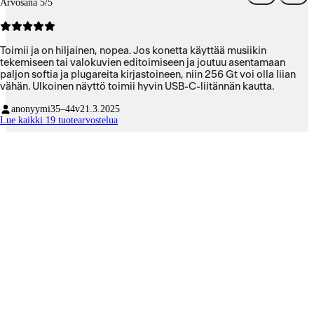
Arvosana 5/5
Toimii ja on hiljainen, nopea. Jos konetta käyttää musiikin
tekemiseen tai valokuvien editoimiseen ja joutuu asentamaan
paljon softia ja plugareita kirjastoineen, niin 256 Gt voi olla liian
vähän. Ulkoinen näyttö toimii hyvin USB-C-liitännän kautta.
anonyymi
35–44v
21.3.2025
Lue kaikki 19 tuotearvostelua