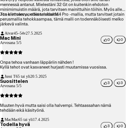
mennessä antanut. Mielestäni 32 Gt on kuitenkin ehdoton
minimimuistin määrä, jota tarvitsen mainittuihin töihin. Myös alle 1
Tt:n kiintolevy on liian riskialtis.
Jos olet varma, ettet tarvitse M4 Pro -mallia, mutta tarvitset jotain
perusmallia tehokkaampaa, tämä malli on todennäköisesti melko
järkevä valinta.
Aivar
45–54v
27.5.2025
Mac Mini
0
0
Arvosana 5/5
Onpa tehoa vanhaan läppäriin nähden !
Kyllä tehot ovat kasvaneet hurjasti muutamissa vuosissa.
Jussi T
65 tai yli
20.5.2025
Suosittelen
3
3
Arvosana 5/5
Muuten hyvä mutta saisi olla halvempi. Tehtaassahan nämä
tehdään eikä käsityönä.
MacMac
65 tai yli
17.4.2025
Todella hyvä
3
0