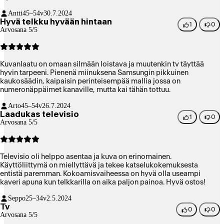
Antti
45–54v
30.7.2024
Hyvä telkku hyvään hintaan
1
0
Arvosana 5/5
Kuvanlaatu on omaan silmään loistava ja muutenkin tv täyttää
hyvin tarpeeni. Pienenä miinuksena Samsungin pikkuinen
kaukosäädin, kaipaisin perinteisempää mallia jossa on
numeronäppäimet kanaville, mutta kai tähän tottuu.
Arto
45–54v
26.7.2024
Laadukas televisio
1
0
Arvosana 5/5
Televisio oli helppo asentaa ja kuva on erinomainen.
Käyttöliittymä on miellyttävä ja tekee katselukokemuksesta
entistä paremman. Kokoamisvaiheessa on hyvä olla useampi
kaveri apuna kun telkkarilla on aika paljon painoa. Hyvä ostos!
Seppo
25–34v
2.5.2024
Tv
0
0
Arvosana 5/5