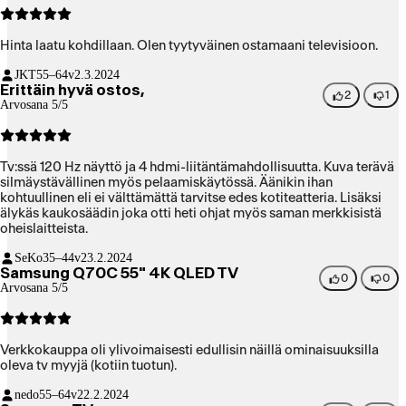
Hinta laatu kohdillaan. Olen tyytyväinen ostamaani televisioon.
JKT
55–64v
2.3.2024
Erittäin hyvä ostos,
2
1
Arvosana 5/5
Tv:ssä 120 Hz näyttö ja 4 hdmi-liitäntämahdollisuutta. Kuva terävä
silmäystävällinen myös pelaamiskäytössä. Äänikin ihan
kohtuullinen eli ei välttämättä tarvitse edes kotiteatteria. Lisäksi
älykäs kaukosäädin joka otti heti ohjat myös saman merkkisistä
oheislaitteista.
SeKo
35–44v
23.2.2024
Samsung Q70C 55" 4K QLED TV
0
0
Arvosana 5/5
Verkkokauppa oli ylivoimaisesti edullisin näillä ominaisuuksilla
oleva tv myyjä (kotiin tuotun).
nedo
55–64v
22.2.2024