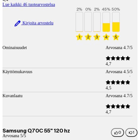
Lue kaikki 46 tuotearvostelua
2
%
0
%
2
%
45
%
50
%
Kirjoita arvostelu
1
2
3
4
5
Ominaisuudet
Arvosana 4.7/5
4,7
Käyttömukavuus
Arvosana 4.5/5
4,5
Kuvanlaatu
Arvosana 4.7/5
4,7
Samsung Q70C 55" 120 hz
0
1
Arvosana 5/5