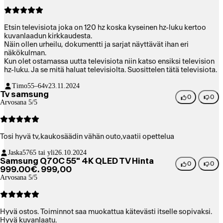
Etsin televisiota joka on 120 hz koska kyseinen hz-luku kertoo
kuvanlaadun kirkkaudesta.
Näin ollen urheilu, dokumentti ja sarjat näyttävät ihan eri
näkökulman.
Kun olet ostamassa uutta televisiota niin katso ensiksi television
hz-luku. Ja se mitä haluat televisiolta. Suosittelen tätä televisiota.
Timo
55–64v
23.11.2024
Tv samsung
0
0
Arvosana 5/5
Tosi hyvä tv,kaukosäädin vähän outo,vaatii opettelua
Jaska57
65 tai yli
26.10.2024
Samsung Q70C 55" 4K QLED TV Hinta
0
0
999.00€. 999,00
Arvosana 5/5
Hyvä ostos. Toiminnot saa muokattua kätevästi itselle sopivaksi.
Hyvä kuvanlaatu.