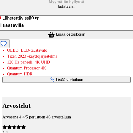
Myymälän hyllystä
ladataan...
Lähetettävissä
0
kpl
i saatavilla
Lisää ostoskoriin
QLED, LED-taustavalo
Tizen 2023 -käyttöjärjestelmä
120 Hz paneeli, 4K UHD
Quantum Processor 4K
Quantum HDR
Lisää vertailuun
Maksupalvelut
Arvostelut
Arvosana 4.4/5 perustuen 46 arvosteluun
4,4