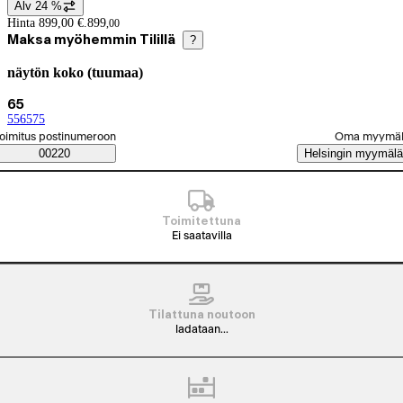
Alv 24 %
Hintatiedot
Hinta 899,00 €.
899
,
00
Maksa myöhemmin Tilillä
?
näytön koko (tuumaa)
Tuotevariaatiot
Tämänhetkinen valinta 65
65
55
(
65
näytön koko (tuumaa)
(
75
näytön koko (tuumaa)
(
näytön koko (tuumaa)
)
)
)
alitse tilaustapa
oimitus postinumeroon
Oma myymä
Saatavuustiedot
00220
Helsingin myymälä
Toimitettuna
Ei saatavilla
Tilattuna noutoon
ladataan...