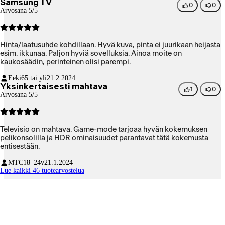
Samsung TV
0
0
Arvosana 5/5
Hinta/laatusuhde kohdillaan. Hyvä kuva, pinta ei juurikaan heijasta
esim. ikkunaa. Paljon hyviä sovelluksia. Ainoa moite on
kaukosäädin, perinteinen olisi parempi.
Eeki
65 tai yli
21.2.2024
Yksinkertaisesti mahtava
1
0
Arvosana 5/5
Televisio on mahtava. Game-mode tarjoaa hyvän kokemuksen
pelikonsolilla ja HDR ominaisuudet parantavat tätä kokemusta
entisestään.
MTC
18–24v
21.1.2024
Lue kaikki 46 tuotearvostelua