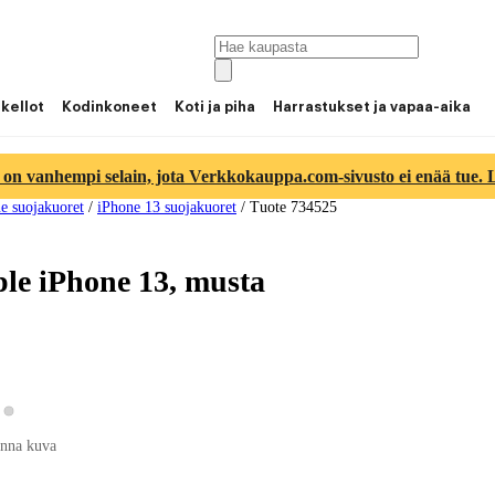
 kellot
Kodinkoneet
Koti ja piha
Harrastukset ja vapaa-aika
 on vanhempi selain, jota Verkkokauppa.com-sivusto ei enää tue. Lu
e suojakuoret
/
iPhone 13 suojakuoret
/
Tuote 734525
le iPhone 13, musta
Katso tuotekuva 2
tso tuotekuva 1
nna kuva