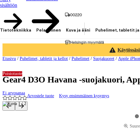
sisältöön
00220
Tietotekniikka
Pelaaminen
Kuva ja ääni
Puhelimet, tabletit ja
Helsingin myymälä
Käytössäsi
Etusivu
/
Puhelimet, tabletit ja kellot
/
Puhelimet
/
Suojakuoret
/
Apple iPhon
Poistotuote
Gear4 D3O Havana -suojakuori, App
Ei arvosanaa
Arvostele tuote
Kysy ensimmäinen kysymys
Tuotteen kuvat ja videot
Ka
Suure