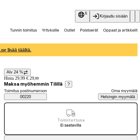
fi
Kirjaudu sisään
Tunnin toimitus
Yrityksille
Outlet
Poistoerät
Oppaat ja artikkelit
Vaihtokauppa
Palvelut
Ajankohtaista
e lisää täältä.
Alv 24 %
Hintatiedot
Hinta 29,99 €.
29
,
99
Maksa myöhemmin Tilillä
?
Valitse tilaustapa
Toimitus postinumeroon
Oma myymälä
Saatavuustiedot
00220
Helsingin myymälä
Toimitettuna
Ei saatavilla