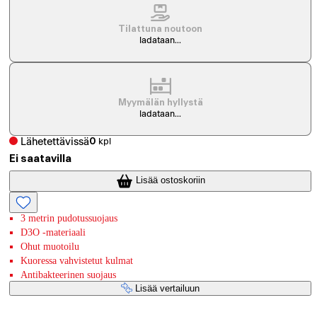
Tilattuna noutoon
ladataan...
Myymälän hyllystä
ladataan...
Lähetettävissä
0
kpl
Ei saatavilla
Lisää ostoskoriin
3 metrin pudotussuojaus
D3O -materiaali
Ohut muotoilu
Kuoressa vahvistetut kulmat
Antibakteerinen suojaus
Lisää vertailuun