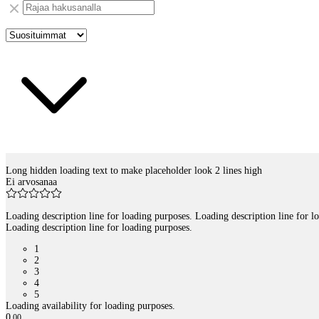
Long hidden loading text to make placeholder look 2 lines high
Tuotelistaus
Ei arvosanaa
Loading description line for loading purposes. Loading description line for l
Loading description line for loading purposes.
1
2
3
4
5
Loading availability for loading purposes.
0
,
00