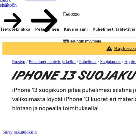
sisältöön
00220
Tietotekniikka
Pelaaminen
Kuva ja ääni
Puhelimet, tabletit ja
Helsingin myymälä
Käytössäsi
Etusivu
/
Puhelimet, tabletit ja kellot
/
Puhelimet
/
Suojakuoret
/
Apple 
IPHONE 13 SUOJAK
iPhone 13 suojakuori pitää puhelimesi siistinä
valikoimasta löydät iPhone 13 kuoret eri materiaa
hintaan ja nopealla toimituksella!
Siirry hakutuloksiin