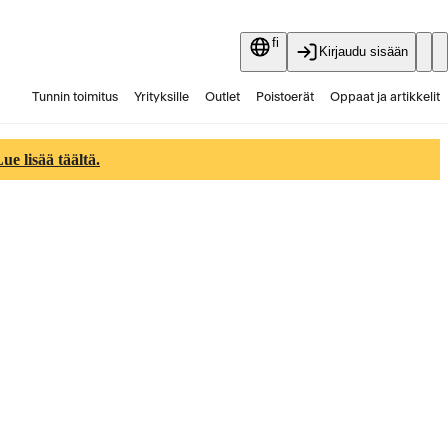
fi
Kirjaudu sisään
Tunnin toimitus
Yrityksille
Outlet
Poistoerät
Oppaat ja artikkelit
Vaihtokauppa
Palvelut
Ajankohtaista
e lisää täältä.