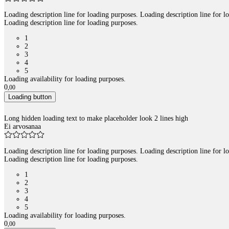
Loading description line for loading purposes. Loading description line for l
Loading description line for loading purposes.
1
2
3
4
5
Loading availability for loading purposes.
0
,
00
Loading button
Long hidden loading text to make placeholder look 2 lines high
Ei arvosanaa
Loading description line for loading purposes. Loading description line for l
Loading description line for loading purposes.
1
2
3
4
5
Loading availability for loading purposes.
0
,
00