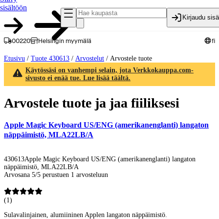
sisältöön
Kirjaudu sis
00220
Helsingin myymälä
fi
Etusivu
/
Tuote 430613
/
Arvostelut
/
Arvostele tuote
Käytössäsi on vanhempi selain, jota Verkkokauppa.com-
sivusto ei enää tue. Lue lisää täältä.
Arvostele tuote ja jaa fiiliksesi
Apple Magic Keyboard US/ENG (amerikanenglanti) langaton
näppäimistö, MLA22LB/A
430613
Apple Magic Keyboard US/ENG (amerikanenglanti) langaton
näppäimistö, MLA22LB/A
Arvosana 5/5 perustuen 1 arvosteluun
(
1
)
Sulavalinjainen, alumiininen Applen langaton näppäimistö.