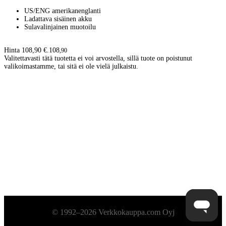
US/ENG amerikanenglanti
Ladattava sisäinen akku
Sulavalinjainen muotoilu
Hinta 108,90 €.
108
,
90
Valitettavasti tätä tuotetta ei voi arvostella, sillä tuote on poistunut
valikoimastamme, tai sitä ei ole vielä julkaistu.
Alatunniste
© 1992–2026 Verkkokauppa.com Oyj