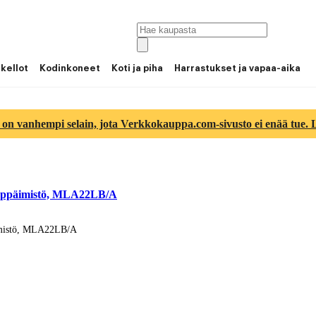
 kellot
Kodinkoneet
Koti ja piha
Harrastukset ja vapaa-aika
 on vanhempi selain, jota Verkkokauppa.com-sivusto ei enää tue. Lu
näppäimistö, MLA22LB/A
imistö, MLA22LB/A