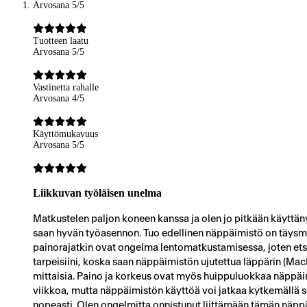
Arvosana 5/5
Tuotteen laatu
Arvosana 5/5
Vastinetta rahalle
Arvosana 4/5
Käyttömukavuus
Arvosana 5/5
Liikkuvan työläisen unelma
Matkustelen paljon koneen kanssa ja olen jo pitkään käyttän
saan hyvän työasennon. Tuo edellinen näppäimistö on täysmit
painorajatkin ovat ongelma lentomatkustamisessa, joten ets
tarpeisiini, koska saan näppäimistön ujutettua läppärin (M
mittaisia. Paino ja korkeus ovat myös huippuluokkaa näppäi
viikkoa, mutta näppäimistön käyttöä voi jatkaa kytkemällä se
nopeasti. Olen ongelmitta onnistunut liittämään tämän näp