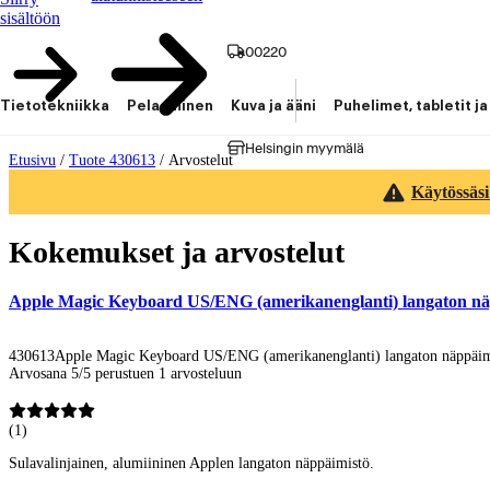
sisältöön
00220
Tietotekniikka
Pelaaminen
Kuva ja ääni
Puhelimet, tabletit ja
Helsingin myymälä
Etusivu
/
Tuote 430613
/
Arvostelut
Käytössäsi
Kokemukset ja arvostelut
Apple Magic Keyboard US/ENG (amerikanenglanti) langaton 
430613
Apple Magic Keyboard US/ENG (amerikanenglanti) langaton näppä
Arvosana 5/5 perustuen 1 arvosteluun
(
1
)
Sulavalinjainen, alumiininen Applen langaton näppäimistö.