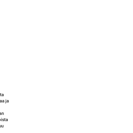
ta
aa ja
an
ista
uu