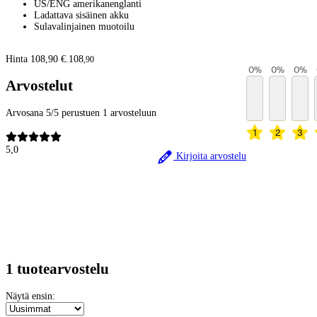
US/ENG amerikanenglanti
Ladattava sisäinen akku
Sulavalinjainen muotoilu
Hinta 108,90 €.
108
,
90
0
%
0
%
0
%
Arvostelut
Arvosana 5/5 perustuen 1 arvosteluun
1
2
3
5,0
Kirjoita arvostelu
1 tuotearvostelu
Näytä ensin: