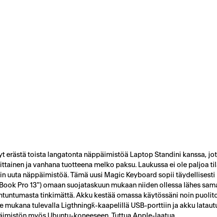
yt erästä toista langatonta näppäimistöä Laptop Standini kanssa, jot
tainen ja vanhana tuotteena melko paksu. Laukussa ei ole paljoa til
in uuta näppäimistöä. Tämä uusi Magic Keyboard sopii täydellisesti
acBook Pro 13") omaan suojataskuun mukaan niiden ollessa lähes sam
ntuntumasta tinkimättä. Akku kestää omassa käytössäni noin puolito
 mukana tulevalla Ligthningḱ-kaapelillä USB-porttiin ja akku lataut
päimistön myös Ubuntu-koneeseen. Tuttua Apple-laatua.