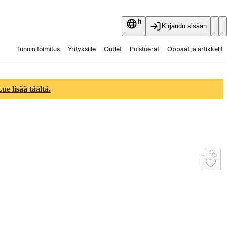
fi
Kirjaudu sisään
Tunnin toimitus
Yrityksille
Outlet
Poistoerät
Oppaat ja artikkelit
Vaihtokauppa
Palvelut
Ajankohtaista
e lisää täältä.