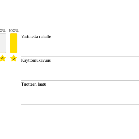
0
%
100
%
Vastinetta rahalle
4
5
Käyttömukavuus
Tuotteen laatu