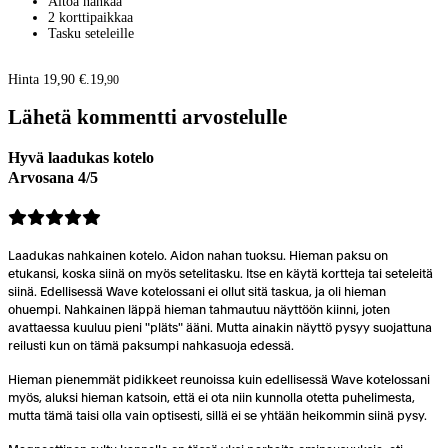
Aitoa nahkaa
2 korttipaikkaa
Tasku seteleille
Hinta 19,90 €.
19
,
90
Lähetä kommentti arvostelulle
Hyvä laadukas kotelo
Arvosana 4/5
Laadukas nahkainen kotelo. Aidon nahan tuoksu. Hieman paksu on
etukansi, koska siinä on myös setelitasku. Itse en käytä kortteja tai seteleitä
siinä. Edellisessä Wave kotelossani ei ollut sitä taskua, ja oli hieman
ohuempi. Nahkainen läppä hieman tahmautuu näyttöön kiinni, joten
avattaessa kuuluu pieni "pläts" ääni. Mutta ainakin näyttö pysyy suojattuna
reilusti kun on tämä paksumpi nahkasuoja edessä.
Hieman pienemmät pidikkeet reunoissa kuin edellisessä Wave kotelossani
myös, aluksi hieman katsoin, että ei ota niin kunnolla otetta puhelimesta,
mutta tämä taisi olla vain optisesti, sillä ei se yhtään heikommin siinä pysy.