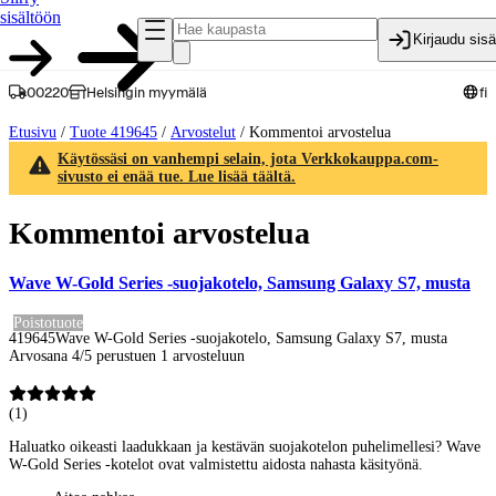
sisältöön
Kirjaudu sis
00220
Helsingin myymälä
fi
Etusivu
/
Tuote 419645
/
Arvostelut
/
Kommentoi arvostelua
Käytössäsi on vanhempi selain, jota Verkkokauppa.com-
sivusto ei enää tue. Lue lisää täältä.
Kommentoi arvostelua
Wave W-Gold Series -suojakotelo, Samsung Galaxy S7, musta
Poistotuote
419645
Wave W-Gold Series -suojakotelo, Samsung Galaxy S7, musta
Arvosana 4/5 perustuen 1 arvosteluun
(
1
)
Haluatko oikeasti laadukkaan ja kestävän suojakotelon puhelimellesi? Wave
W-Gold Series -kotelot ovat valmistettu aidosta nahasta käsityönä.