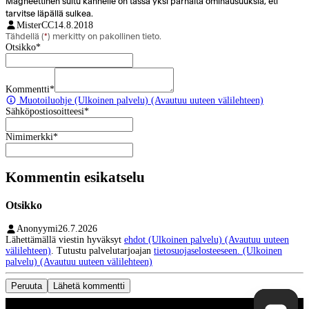
Magneettinen sultu kannelle on tässä yksi parhaita ominausuuksia, eti
tarvitse läpällä sulkea.
MisterCC
14.8.2018
Tähdellä (
*
) merkitty on pakollinen tieto.
Otsikko
*
Kommentti
*
Muotoiluohje
(Ulkoinen palvelu) (Avautuu uuteen välilehteen)
Sähköpostiosoitteesi
*
Nimimerkki
*
Kommentin esikatselu
Otsikko
Anonyymi
26.7.2026
Lähettämällä viestin hyväksyt
ehdot
(Ulkoinen palvelu) (Avautuu uuteen
välilehteen)
. Tutustu palvelutarjoajan
tietosuojaselosteeseen.
(Ulkoinen
palvelu) (Avautuu uuteen välilehteen)
Peruuta
Lähetä kommentti