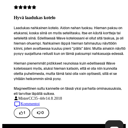
Hyvä laadukas kotelo
Laadukas nahkainen kotelo. Aidon nahan tuoksu. Hieman paksu on
etukansi, koska siinä on myös setelitasku. Itse en käytä kortteja tai
seteleitä siinä. Edellisessä Wave kotelossani ei ollut sitä taskua, ja oli
hieman ohuempi. Nahkainen läppä hieman tahmautuu näyttöön
kiinni, joten avattaessa kuuluu pieni "pläts" ääni. Mutta ainakin näyttö
pysyy suojattuna reilusti kun on tämä paksumpi nahkasuoja edessä.
Hieman pienemmät pidikkeet reunoissa kuin edellisessä Wave
kotelossani myös, aluksi hieman katsoin, että ei ota niin kunnolla
otetta puhelimesta, mutta tämä taisi olla vain optisesti, sillä ei se
yhtään heikommin siinä pysy.
Magneettinen sultu kannelle on tässä yksi parhaita ominausuuksia,
eti tarvitse läpällä sulkea.
MisterCC
35–44v
14.8.2018
Kommentoi
1
0