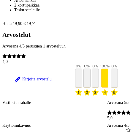
Aitoa nahkaa
2 korttipaikkaa
Tasku seteleille
Hinta 19,90 €.
19
,
90
Arvostelut
Arvosana 4/5 perustuen 1 arvosteluun
4,0
0
%
0
%
0
%
100
%
0
%
Kirjoita arvostelu
1
2
3
4
5
Vastinetta rahalle
Arvosana 5/5
5,0
Käyttömukavuus
Arvosana 4/5