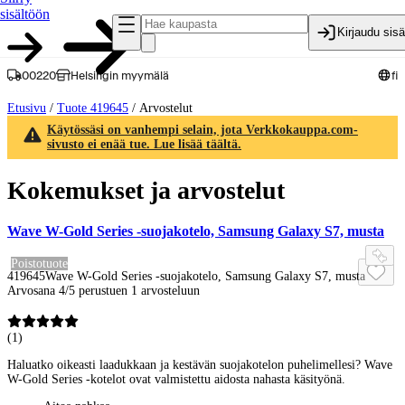
sisältöön
Kirjaudu sis
00220
Helsingin myymälä
fi
Etusivu
/
Tuote 419645
/
Arvostelut
Käytössäsi on vanhempi selain, jota Verkkokauppa.com-
sivusto ei enää tue. Lue lisää täältä.
Kokemukset ja arvostelut
Wave W-Gold Series -suojakotelo, Samsung Galaxy S7, musta
Poistotuote
419645
Wave W-Gold Series -suojakotelo, Samsung Galaxy S7, musta
Arvosana 4/5 perustuen 1 arvosteluun
(
1
)
Haluatko oikeasti laadukkaan ja kestävän suojakotelon puhelimellesi? Wave
W-Gold Series -kotelot ovat valmistettu aidosta nahasta käsityönä.