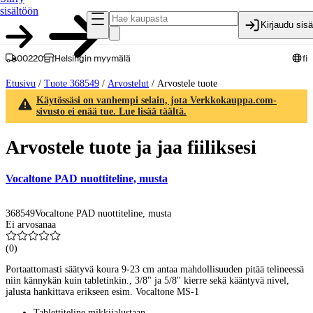
sisältöön
Kirjaudu sis
00220
Helsingin myymälä
fi
Etusivu
/
Tuote 368549
/
Arvostelut
/
Arvostele tuote
Käytössäsi on vanhempi selain, jota Verkkokauppa.com-
sivusto ei enää tue. Lue lisää täältä.
Arvostele tuote ja jaa fiiliksesi
Vocaltone PAD nuottiteline, musta
368549
Vocaltone PAD nuottiteline, musta
Ei arvosanaa
(
0
)
Portaattomasti säätyvä koura 9-23 cm antaa mahdollisuuden pitää telineessä
niin kännykän kuin tabletinkin., 3/8" ja 5/8" kierre sekä kääntyvä nivel,
jalusta hankittava erikseen esim. Vocaltone MS-1
Tablettiteline mikkijalustaan