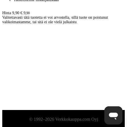
Hinta 9,90 €.
9
,
90
Valitettavasti tätä tuotetta ei voi arvostella, sillä tuote on poistunut
valikoimastamme, tai sitä ei ole vielä julkaistu.
Alatunniste
© 1992–2026 Verkkokauppa.com Oyj