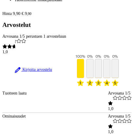
Hinta 9,90 €.
9
,
90
Arvostelut
Arvosana 1/5 perustuen 1 arvosteluun
1,0
100
%
0
%
0
%
0
%
0
%
Kirjoita arvostelu
1
2
3
4
5
Tuotteen laatu
Arvosana 1/5
1,0
Ominaisuudet
Arvosana 1/5
1,0