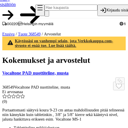
sisältöön
Kirjaudu sis
00220
Helsingin myymälä
fi
Etusivu
/
Tuote 368549
/
Arvostelut
Käytössäsi on vanhempi selain, jota Verkkokauppa.com-
sivusto ei enää tue. Lue lisää täältä.
Kokemukset ja arvostelut
Vocaltone PAD nuottiteline, musta
368549
Vocaltone PAD nuottiteline, musta
Ei arvosanaa
(
0
)
Portaattomasti säätyvä koura 9-23 cm antaa mahdollisuuden pitää telineessä
niin kännykän kuin tabletinkin., 3/8" ja 5/8" kierre sekä kääntyvä nivel,
jalusta hankittava erikseen esim. Vocaltone MS-1
Tablettiteline mikkijalustaan