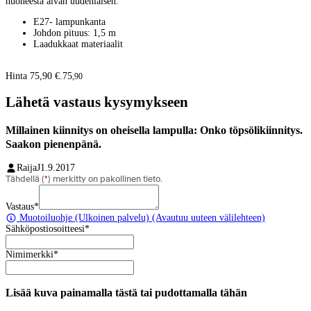
huoneesta aivan uudenlaisen.
E27- lampunkanta
Johdon pituus: 1,5 m
Laadukkaat materiaalit
Hinta 75,90 €.
75
,
90
Lähetä vastaus kysymykseen
Millainen kiinnitys on oheisella lampulla: Onko töpsölikiinnitys.
Saakon pienenpänä.
RaijaJ
1.9.2017
Tähdellä (
*
) merkitty on pakollinen tieto.
Vastaus
*
Muotoiluohje
(Ulkoinen palvelu) (Avautuu uuteen välilehteen)
Sähköpostiosoitteesi
*
Nimimerkki
*
Lisää kuva painamalla tästä tai pudottamalla tähän