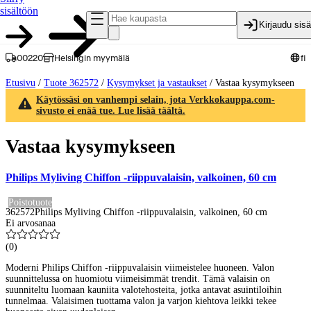
sisältöön
Kirjaudu sis
00220
Helsingin myymälä
fi
Etusivu
/
Tuote 362572
/
Kysymykset ja vastaukset
/
Vastaa kysymykseen
Käytössäsi on vanhempi selain, jota Verkkokauppa.com-
sivusto ei enää tue. Lue lisää täältä.
Vastaa kysymykseen
Philips Myliving Chiffon -riippuvalaisin, valkoinen, 60 cm
Poistotuote
362572
Philips Myliving Chiffon -riippuvalaisin, valkoinen, 60 cm
Ei arvosanaa
(
0
)
Moderni Philips Chiffon -riippuvalaisin viimeistelee huoneen. Valon
suunnittelussa on huomiotu viimeisimmät trendit. Tämä valaisin on
suunniteltu luomaan kauniita valotehosteita, jotka antavat asuintiloihin
tunnelmaa. Valaisimen tuottama valon ja varjon kiehtova leikki tekee