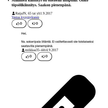
Millainen kiinnitys on oheisella lampulla: Onko
töpsölikiinnitys. Saakon pienenpänä.
RaijaJ
N, 65 tai yli
1.9.2017
Vastaa kysymykseen
0
0
Hei,
Ns. sokeripala liitäntä. Ei valitettavasti ole toistaiseksi
saatavilla pienempänä.
miikkaa
35–44v
4.9.2017
0
0