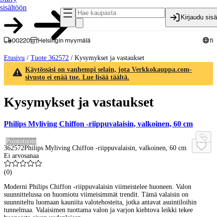
sisältöön
Kirjaudu sis
00220
Helsingin myymälä
fi
Etusivu
/
Tuote 362572
/
Kysymykset ja vastaukset
Käytössäsi on vanhempi selain, jota Verkkokauppa.com-
sivusto ei enää tue. Lue lisää täältä.
Kysymykset ja vastaukset
Philips Myliving Chiffon -riippuvalaisin, valkoinen, 60 cm
Poistotuote
362572
Philips Myliving Chiffon -riippuvalaisin, valkoinen, 60 cm
Ei arvosanaa
(
0
)
Moderni Philips Chiffon -riippuvalaisin viimeistelee huoneen. Valon
suunnittelussa on huomiotu viimeisimmät trendit. Tämä valaisin on
suunniteltu luomaan kauniita valotehosteita, jotka antavat asuintiloihin
tunnelmaa. Valaisimen tuottama valon ja varjon kiehtova leikki tekee