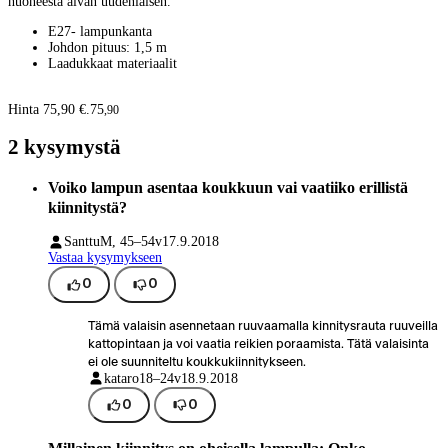
huoneesta aivan uudenlaisen.
E27- lampunkanta
Johdon pituus: 1,5 m
Laadukkaat materiaalit
Hinta 75,90 €.
75
,
90
2 kysymystä
Voiko lampun asentaa koukkuun vai vaatiiko erillistä
kiinnitystä?
Santtu
M, 45–54v
17.9.2018
Vastaa kysymykseen
0
0
Tämä valaisin asennetaan ruuvaamalla kinnitysrauta ruuveilla
kattopintaan ja voi vaatia reikien poraamista. Tätä valaisinta
ei ole suunniteltu koukkukiinnitykseen.
kataro
18–24v
18.9.2018
0
0