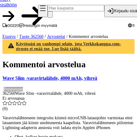
sisältöön
Kirjaudu sis
00220
Helsingin myymälä
fi
Etusivu
/
Tuote 362560
/
Arvostelut
/
Kommentoi arvostelua
Käytössäsi on vanhempi selain, jota Verkkokauppa.com-
sivusto ei enää tue. Lue lisää täältä.
Kommentoi arvostelua
Wave Slim -varavirtalähde, 4000 mAh, vihreä
Poistotuote
362560
Wave Slim -varavirtalähde, 4000 mAh, vihreä
Ei arvosanaa
(
0
)
Varavirtalähteeseen integroitu kiinteä microUSB-latausjohto varmistaa ettei
lataaminen jää kiinni unohtuneesta kaapelista. Varavirtalähteeseen piilotetun
Lightning-adapterin ansiosta voit ladata myös Applen iPhonen.
Ohut, kulkee hyvin mukana