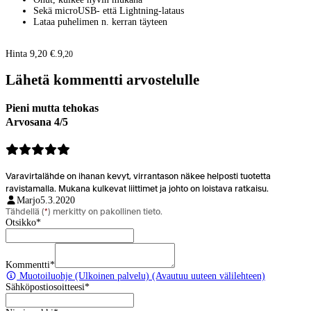
Sekä microUSB- että Lightning-lataus
Lataa puhelimen n. kerran täyteen
Hinta 9,20 €.
9
,
20
Lähetä kommentti arvostelulle
Pieni mutta tehokas
Arvosana 4/5
Varavirtalähde on ihanan kevyt, virrantason näkee helposti tuotetta
ravistamalla. Mukana kulkevat liittimet ja johto on loistava ratkaisu.
Marjo
5.3.2020
Tähdellä (
*
) merkitty on pakollinen tieto.
Otsikko
*
Kommentti
*
Muotoiluohje
(Ulkoinen palvelu) (Avautuu uuteen välilehteen)
Sähköpostiosoitteesi
*