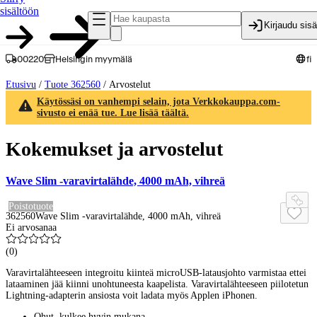
sisältöön
Kirjaudu sis
00220
Helsingin myymälä
fi
Etusivu
/
Tuote 362560
/
Arvostelut
Käytössäsi on vanhempi selain, jota Verkkokauppa.com-
sivusto ei enää tue. Lue lisää täältä.
Kokemukset ja arvostelut
Wave Slim -varavirtalähde, 4000 mAh, vihreä
Poistotuote
362560
Wave Slim -varavirtalähde, 4000 mAh, vihreä
Ei arvosanaa
(
0
)
Varavirtalähteeseen integroitu kiinteä microUSB-latausjohto varmistaa ettei
lataaminen jää kiinni unohtuneesta kaapelista. Varavirtalähteeseen piilotetun
Lightning-adapterin ansiosta voit ladata myös Applen iPhonen.
Ohut, kulkee hyvin mukana