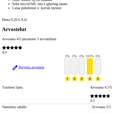
Sekä microUSB- että Lightning-lataus
Lataa puhelimen n. kerran täyteen
Hinta 9,20 €.
9
,
20
Arvostelut
Arvosana 4/5 perustuen 3 arvosteluun
4,0
0
%
0
%
0
%
100
%
0
%
Kirjoita arvostelu
1
2
3
4
5
Tuotteen laatu
Arvosana 4.5/5
4,5
Vastinetta rahalle
Arvosana 5/5