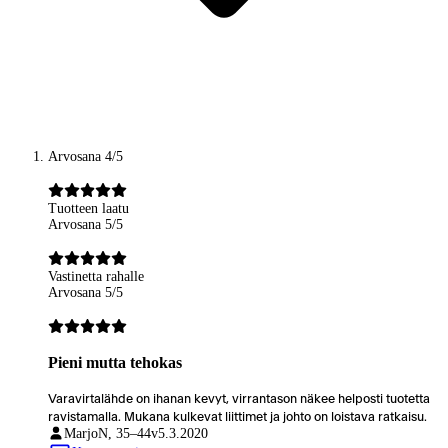
Arvosana 4/5
Tuotteen laatu
Arvosana 5/5
Vastinetta rahalle
Arvosana 5/5
Pieni mutta tehokas
Varavirtalähde on ihanan kevyt, virrantason näkee helposti tuotetta
ravistamalla. Mukana kulkevat liittimet ja johto on loistava ratkaisu.
Marjo
N, 35–44v
5.3.2020