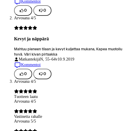
Kommentoi
0
0
Arvosana 4/5
Kevyt ja näppärä
Mahtuu pieneen tilaan ja kevyt kuljettaa mukana, Kapea muotoilu
hyvä. Väri kivan pirtsakka
Matkantekijä
N, 55–64v
10.9.2019
Kommentoi
0
0
Arvosana 4/5
Tuotteen laatu
Arvosana 4/5
Vastinetta rahalle
Arvosana 5/5