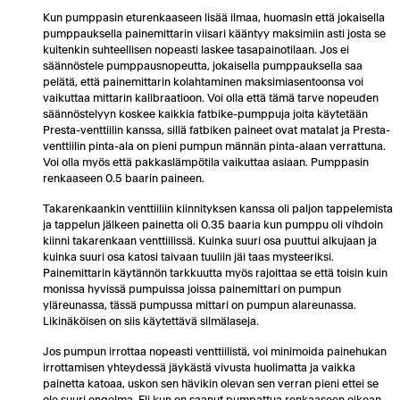
Kun pumppasin eturenkaaseen lisää ilmaa, huomasin että jokaisella
pumppauksella painemittarin viisari kääntyy maksimiin asti josta se
kuitenkin suhteellisen nopeasti laskee tasapainotilaan. Jos ei
säännöstele pumppausnopeutta, jokaisella pumppauksella saa
pelätä, että painemittarin kolahtaminen maksimiasentoonsa voi
vaikuttaa mittarin kalibraatioon. Voi olla että tämä tarve nopeuden
säännöstelyyn koskee kaikkia fatbike-pumppuja joita käytetään
Presta-venttiilin kanssa, sillä fatbiken paineet ovat matalat ja Presta-
venttiilin pinta-ala on pieni pumpun männän pinta-alaan verrattuna.
Voi olla myös että pakkaslämpötila vaikuttaa asiaan. Pumppasin
renkaaseen 0.5 baarin paineen.
Takarenkaankin venttiiliin kiinnityksen kanssa oli paljon tappelemista
ja tappelun jälkeen painetta oli 0.35 baaria kun pumppu oli vihdoin
kiinni takarenkaan venttiilissä. Kuinka suuri osa puuttui alkujaan ja
kuinka suuri osa katosi taivaan tuuliin jäi taas mysteeriksi.
Painemittarin käytännön tarkkuutta myös rajoittaa se että toisin kuin
monissa hyvissä pumpuissa joissa painemittari on pumpun
yläreunassa, tässä pumpussa mittari on pumpun alareunassa.
Likinäköisen on siis käytettävä silmälaseja.
Jos pumpun irrottaa nopeasti venttiilistä, voi minimoida painehukan
irrottamisen yhteydessä jäykästä vivusta huolimatta ja vaikka
painetta katoaa, uskon sen hävikin olevan sen verran pieni ettei se
ole suuri ongelma. Eli kun on saanut pumpattua renkaaseen oikean