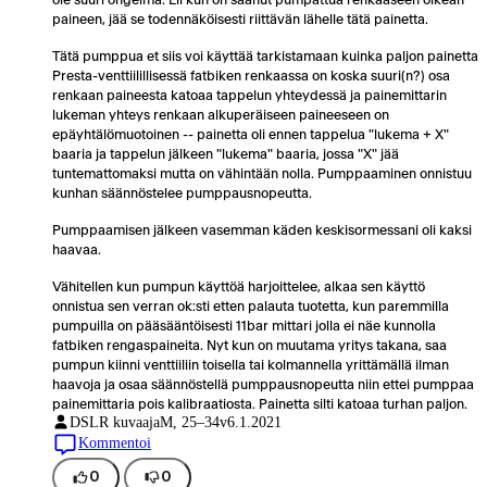
paineen, jää se todennäköisesti riittävän lähelle tätä painetta.
Tätä pumppua et siis voi käyttää tarkistamaan kuinka paljon painetta
Presta-venttiilillisessä fatbiken renkaassa on koska suuri(n?) osa
renkaan paineesta katoaa tappelun yhteydessä ja painemittarin
lukeman yhteys renkaan alkuperäiseen paineeseen on
epäyhtälömuotoinen -- painetta oli ennen tappelua "lukema + X"
baaria ja tappelun jälkeen "lukema" baaria, jossa "X" jää
tuntemattomaksi mutta on vähintään nolla. Pumppaaminen onnistuu
kunhan säännöstelee pumppausnopeutta.
Pumppaamisen jälkeen vasemman käden keskisormessani oli kaksi
haavaa.
Vähitellen kun pumpun käyttöä harjoittelee, alkaa sen käyttö
onnistua sen verran ok:sti etten palauta tuotetta, kun paremmilla
pumpuilla on pääsääntöisesti 11bar mittari jolla ei näe kunnolla
fatbiken rengaspaineita. Nyt kun on muutama yritys takana, saa
pumpun kiinni venttiiliin toisella tai kolmannella yrittämällä ilman
haavoja ja osaa säännöstellä pumppausnopeutta niin ettei pumppaa
painemittaria pois kalibraatiosta. Painetta silti katoaa turhan paljon.
DSLR kuvaaja
M, 25–34v
6.1.2021
Kommentoi
0
0