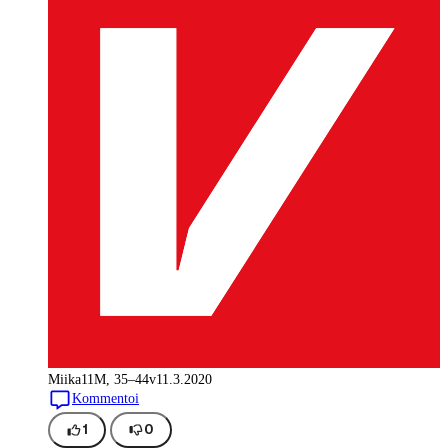
Miika11
M, 35–44v
11.3.2020
Kommentoi
1
0