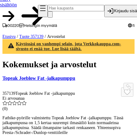
sisältöön
Kirjaudu sis
00220
Helsingin myymälä
fi
Etusivu
/
Tuote 357139
/
Arvostelut
Käytössäsi on vanhempi selain, jota Verkkokauppa.com-
sivusto ei enää tue. Lue lisää täältä.
Kokemukset ja arvostelut
Topeak Joeblow Fat -jalkapumppu
357139
Topeak Joeblow Fat -jalkapumppu
Ei arvosanaa
(
0
)
Fatbike-pyörille valmistettu Topeak Joeblow Fat -jalkapumppu. Tässä
jalkapumpussa on 1,5 kertaa suurempi ilmasäiliö kuin normaaleissa
jalkapumpuissa. Säädä ilmanpaine tarkasti renkaaseen. Yhteensopiva
Presta-/Schrader-/Dunlop-venttiileille