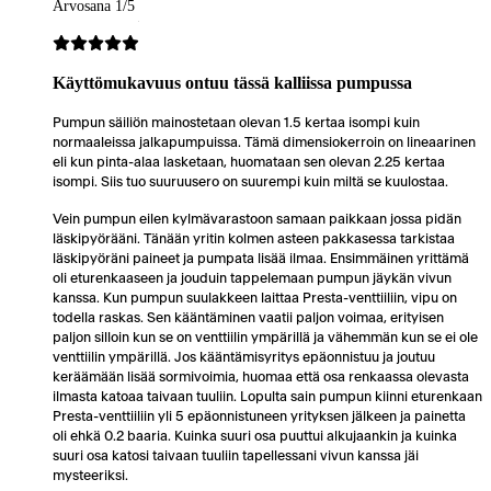
Arvosana 1/5
Käyttömukavuus ontuu tässä kalliissa pumpussa
Pumpun säiliön mainostetaan olevan 1.5 kertaa isompi kuin
normaaleissa jalkapumpuissa. Tämä dimensiokerroin on lineaarinen
eli kun pinta-alaa lasketaan, huomataan sen olevan 2.25 kertaa
isompi. Siis tuo suuruusero on suurempi kuin miltä se kuulostaa.
Vein pumpun eilen kylmävarastoon samaan paikkaan jossa pidän
läskipyörääni. Tänään yritin kolmen asteen pakkasessa tarkistaa
läskipyöräni paineet ja pumpata lisää ilmaa. Ensimmäinen yrittämä
oli eturenkaaseen ja jouduin tappelemaan pumpun jäykän vivun
kanssa. Kun pumpun suulakkeen laittaa Presta-venttiiliin, vipu on
todella raskas. Sen kääntäminen vaatii paljon voimaa, erityisen
paljon silloin kun se on venttiilin ympärillä ja vähemmän kun se ei ole
venttiilin ympärillä. Jos kääntämisyritys epäonnistuu ja joutuu
keräämään lisää sormivoimia, huomaa että osa renkaassa olevasta
ilmasta katoaa taivaan tuuliin. Lopulta sain pumpun kiinni eturenkaan
Presta-venttiiliin yli 5 epäonnistuneen yrityksen jälkeen ja painetta
oli ehkä 0.2 baaria. Kuinka suuri osa puuttui alkujaankin ja kuinka
suuri osa katosi taivaan tuuliin tapellessani vivun kanssa jäi
mysteeriksi.