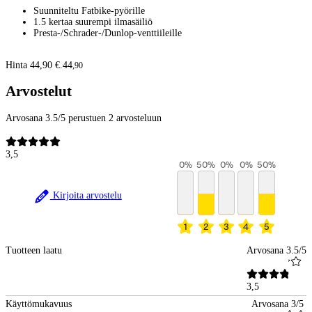
Suunniteltu Fatbike-pyörille
1.5 kertaa suurempi ilmasäiliö
Presta-/Schrader-/Dunlop-venttiileille
Hinta 44,90 €.
44
,
90
Arvostelut
Arvosana 3.5/5 perustuen 2 arvosteluun
3,5
0
%
50
%
0
%
0
%
50
%
Kirjoita arvostelu
1
2
3
4
5
Tuotteen laatu
Arvosana 3.5/5
3,5
Käyttömukavuus
Arvosana 3/5