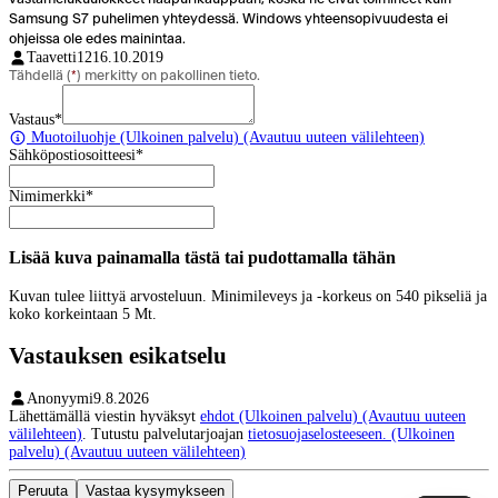
Samsung S7 puhelimen yhteydessä. Windows yhteensopivuudesta ei
ohjeissa ole edes mainintaa.
Taavetti12
16.10.2019
Tähdellä (
*
) merkitty on pakollinen tieto.
Vastaus
*
Muotoiluohje
(Ulkoinen palvelu) (Avautuu uuteen välilehteen)
Sähköpostiosoitteesi
*
Nimimerkki
*
Lisää kuva painamalla tästä tai pudottamalla tähän
Kuvan tulee liittyä arvosteluun. Minimileveys ja -korkeus on 540 pikseliä ja
koko korkeintaan 5 Mt.
Vastauksen esikatselu
Anonyymi
9.8.2026
Lähettämällä viestin hyväksyt
ehdot
(Ulkoinen palvelu) (Avautuu uuteen
välilehteen)
. Tutustu palvelutarjoajan
tietosuojaselosteeseen.
(Ulkoinen
palvelu) (Avautuu uuteen välilehteen)
Peruuta
Vastaa kysymykseen