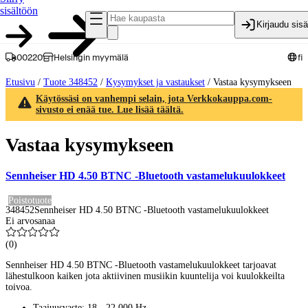
sisältöön
Kirjaudu sis
00220
Helsingin myymälä
fi
Etusivu
/
Tuote 348452
/
Kysymykset ja vastaukset
/
Vastaa kysymykseen
Käytössäsi on vanhempi selain, jota Verkkokauppa.com-
sivusto ei enää tue. Lue lisää täältä.
Vastaa kysymykseen
Sennheiser HD 4.50 BTNC -Bluetooth vastamelukuulokkeet
Poistotuote
348452
Sennheiser HD 4.50 BTNC -Bluetooth vastamelukuulokkeet
Ei arvosanaa
(
0
)
Sennheiser HD 4.50 BTNC -Bluetooth vastamelukuulokkeet tarjoavat
lähestulkoon kaiken jota aktiivinen musiikin kuuntelija voi kuulokkeilta
toivoa.
Taajuusvaste: 18 - 22 000 Hz