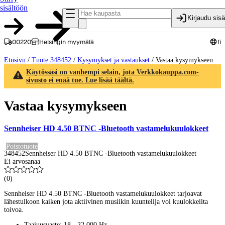
sisältöön
Kirjaudu sis
00220
Helsingin myymälä
fi
Etusivu
/
Tuote 348452
/
Kysymykset ja vastaukset
/
Vastaa kysymykseen
Käytössäsi on vanhempi selain, jota Verkkokauppa.com-
sivusto ei enää tue. Lue lisää täältä.
Vastaa kysymykseen
Sennheiser HD 4.50 BTNC -Bluetooth vastamelukuulokkeet
Poistotuote
348452
Sennheiser HD 4.50 BTNC -Bluetooth vastamelukuulokkeet
Ei arvosanaa
(
0
)
Sennheiser HD 4.50 BTNC -Bluetooth vastamelukuulokkeet tarjoavat
lähestulkoon kaiken jota aktiivinen musiikin kuuntelija voi kuulokkeilta
toivoa.
Taajuusvaste: 18 - 22 000 Hz