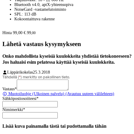
Bluetooth v4.0, aptX-yhteensopiva
NoiseGard -vastamelutoiminto
SPL: 113 dB
Kokoontaittuva rakenne
Hinta 99,00 €.
99
,
00
Lähetä vastaus kysymykseen
Onko mahdollista kyseisiä kuulokkeita yhdistää tietokoneeseen?
Jos haluaisi esim pelatessa käyttää kyseisiä kuulokkeita.
Läppärikokelas
25.3.2018
Tähdellä (
*
) merkitty on pakollinen tieto.
Vastaus
*
Muotoiluohje
(Ulkoinen palvelu) (Avautuu uuteen välilehteen)
Sähköpostiosoitteesi
*
Nimimerkki
*
Lisää kuva painamalla tästä tai pudottamalla tähän