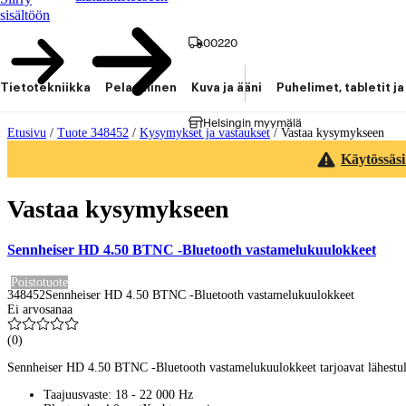
sisältöön
00220
Tietotekniikka
Pelaaminen
Kuva ja ääni
Puhelimet, tabletit ja
Helsingin myymälä
Etusivu
/
Tuote 348452
/
Kysymykset ja vastaukset
/
Vastaa kysymykseen
Käytössäsi
Vastaa kysymykseen
Sennheiser HD 4.50 BTNC -Bluetooth vastamelukuulokkeet
Poistotuote
348452
Sennheiser HD 4.50 BTNC -Bluetooth vastamelukuulokkeet
Ei arvosanaa
(
0
)
Sennheiser HD 4.50 BTNC -Bluetooth vastamelukuulokkeet tarjoavat lähestulko
Taajuusvaste: 18 - 22 000 Hz