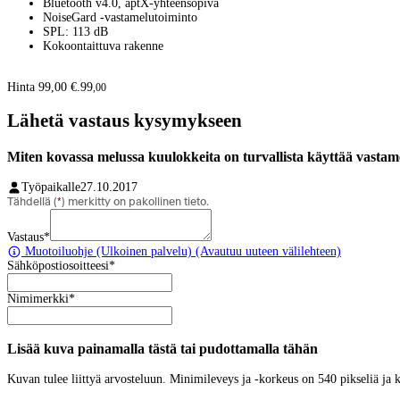
Bluetooth v4.0, aptX-yhteensopiva
NoiseGard -vastamelutoiminto
SPL: 113 dB
Kokoontaittuva rakenne
Hinta 99,00 €.
99
,
00
Lähetä vastaus kysymykseen
Miten kovassa melussa kuulokkeita on turvallista käyttää vastam
Työpaikalle
27.10.2017
Tähdellä (
*
) merkitty on pakollinen tieto.
Vastaus
*
Muotoiluohje
(Ulkoinen palvelu) (Avautuu uuteen välilehteen)
Sähköpostiosoitteesi
*
Nimimerkki
*
Lisää kuva painamalla tästä tai pudottamalla tähän
Kuvan tulee liittyä arvosteluun. Minimileveys ja -korkeus on 540 pikseliä ja