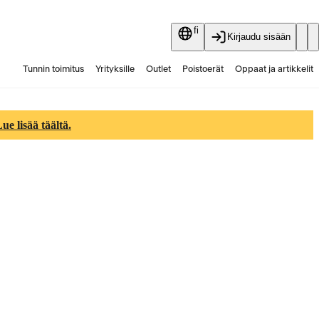
fi
Kirjaudu sisään
Tunnin toimitus
Yrityksille
Outlet
Poistoerät
Oppaat ja artikkelit
Vaihtokauppa
Palvelut
Ajankohtaista
e lisää täältä.