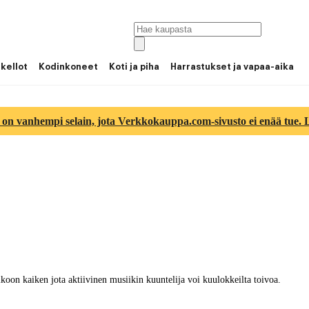
 kellot
Kodinkoneet
Koti ja piha
Harrastukset ja vapaa-aika
 on vanhempi selain, jota Verkkokauppa.com-sivusto ei enää tue. Lu
on kaiken jota aktiivinen musiikin kuuntelija voi kuulokkeilta toivoa.