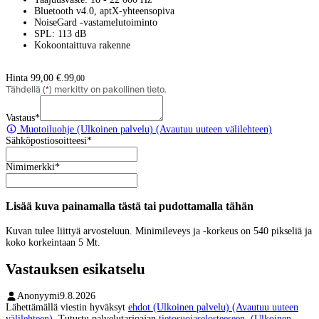
Bluetooth v4.0, aptX-yhteensopiva
NoiseGard -vastamelutoiminto
SPL: 113 dB
Kokoontaittuva rakenne
Hinta 99,00 €.
99
,
00
Tähdellä (
*
) merkitty on pakollinen tieto.
Vastaus
*
Muotoiluohje
(Ulkoinen palvelu) (Avautuu uuteen välilehteen)
Sähköpostiosoitteesi
*
Nimimerkki
*
Lisää kuva painamalla tästä tai pudottamalla tähän
Kuvan tulee liittyä arvosteluun. Minimileveys ja -korkeus on 540 pikseliä ja
koko korkeintaan 5 Mt.
Vastauksen esikatselu
Anonyymi
9.8.2026
Lähettämällä viestin hyväksyt
ehdot
(Ulkoinen palvelu) (Avautuu uuteen
välilehteen)
. Tutustu palvelutarjoajan
tietosuojaselosteeseen.
(Ulkoinen