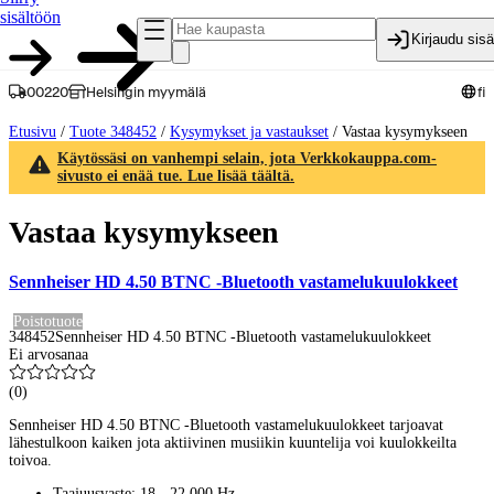
sisältöön
Kirjaudu sis
00220
Helsingin myymälä
fi
Etusivu
/
Tuote 348452
/
Kysymykset ja vastaukset
/
Vastaa kysymykseen
Käytössäsi on vanhempi selain, jota Verkkokauppa.com-
sivusto ei enää tue. Lue lisää täältä.
Vastaa kysymykseen
Sennheiser HD 4.50 BTNC -Bluetooth vastamelukuulokkeet
Poistotuote
348452
Sennheiser HD 4.50 BTNC -Bluetooth vastamelukuulokkeet
Ei arvosanaa
(
0
)
Sennheiser HD 4.50 BTNC -Bluetooth vastamelukuulokkeet tarjoavat
lähestulkoon kaiken jota aktiivinen musiikin kuuntelija voi kuulokkeilta
toivoa.
Taajuusvaste: 18 - 22 000 Hz