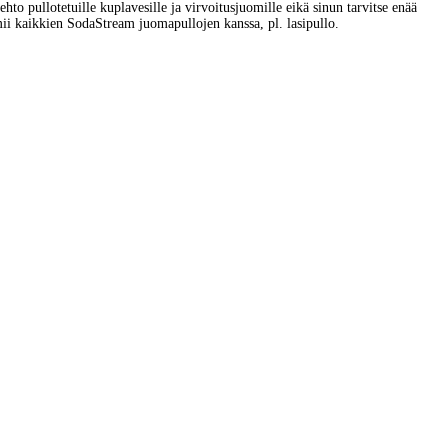
o pullotetuille kuplavesille ja virvoitusjuomille eikä sinun tarvitse enää
oimii kaikkien SodaStream juomapullojen kanssa, pl. lasipullo.