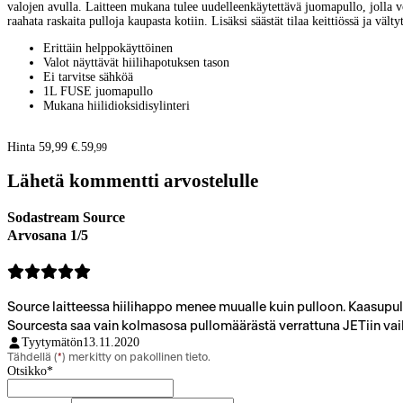
valojen avulla. Laitteen mukana tulee uudelleenkäytettävä juomapullo, jolla v
raahata raskaita pulloja kaupasta kotiin. Lisäksi säästät tilaa keittiössä ja v
Erittäin helppokäyttöinen
Valot näyttävät hiilihapotuksen tason
Ei tarvitse sähköä
1L FUSE juomapullo
Mukana hiilidioksidisylinteri
Hinta 59,99 €.
59
,
99
Lähetä kommentti arvostelulle
Sodastream Source
Arvosana 1/5
Source laitteessa hiilihappo menee muualle kuin pulloon. Kaasupu
Sourcesta saa vain kolmasosa pullomäärästä verrattuna JETiin vaik
Tyytymätön
13.11.2020
Tähdellä (
*
) merkitty on pakollinen tieto.
Otsikko
*