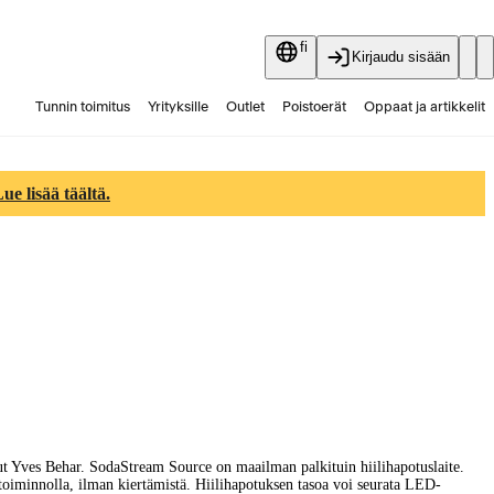
fi
Kirjaudu sisään
Tunnin toimitus
Yrityksille
Outlet
Poistoerät
Oppaat ja artikkelit
Vaihtokauppa
Palvelut
Ajankohtaista
e lisää täältä.
llut Yves Behar. SodaStream Source on maailman palkituin hiilihapotuslaite.
oiminnolla, ilman kiertämistä. Hiilihapotuksen tasoa voi seurata LED-