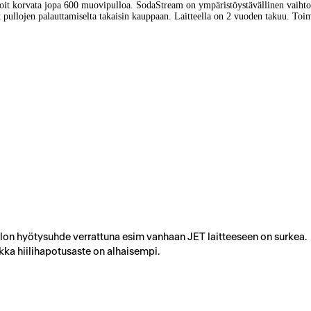
oit korvata jopa 600 muovipulloa. SodaStream on ympäristöystävällinen vaihtoeht
ältyt pullojen palauttamiselta takaisin kauppaan. Laitteella on 2 vuoden takuu. T
llon hyötysuhde verrattuna esim vanhaan JET laitteeseen on surkea.
ka hiilihapotusaste on alhaisempi.