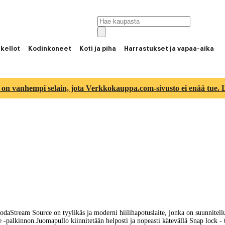
 kellot
Kodinkoneet
Koti ja piha
Harrastukset ja vapaa-aika
 on vanhempi selain, jota Verkkokauppa.com-sivusto ei enää tue. Lu
? SodaStream Source on tyylikäs ja moderni hiilihapotuslaite, jonka on suunnite
palkinnon.Juomapullo kiinnitetään helposti ja nopeasti kätevällä Snap lock - t