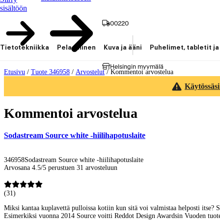
sisältöön
00220
Tietotekniikka
Pelaaminen
Kuva ja ääni
Puhelimet, tabletit ja
Helsingin myymälä
Etusivu
/
Tuote 346958
/
Arvostelut
/
Kommentoi arvostelua
Käytössäsi
Kommentoi arvostelua
Sodastream Source white -hiilihapotuslaite
346958
Sodastream Source white -hiilihapotuslaite
Arvosana 4.5/5 perustuen 31 arvosteluun
(
31
)
Miksi kantaa kuplavettä pulloissa kotiin kun sitä voi valmistaa helposti itse
Esimerkiksi vuonna 2014 Source voitti Reddot Design Awardsin Vuoden tuote -