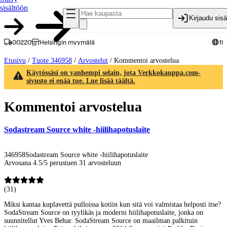
sisältöön
Kirjaudu sis
00220
Helsingin myymälä
fi
Etusivu
/
Tuote 346958
/
Arvostelut
/
Kommentoi arvostelua
Käytössäsi on vanhempi selain, jota Verkkokauppa.com-
sivusto ei enää tue. Lue lisää täältä.
Kommentoi arvostelua
Sodastream Source white -hiilihapotuslaite
346958
Sodastream Source white -hiilihapotuslaite
Arvosana 4.5/5 perustuen 31 arvosteluun
(
31
)
Miksi kantaa kuplavettä pulloissa kotiin kun sitä voi valmistaa helposti itse?
SodaStream Source on tyylikäs ja moderni hiilihapotuslaite, jonka on
suunnitellut Yves Behar. SodaStream Source on maailman palkituin