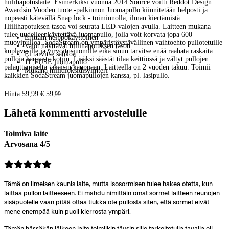
hiilihapotuslaite. Esimerkiksi vuonna 2014 Source voitti Reddot Design
Awardsin Vuoden tuote -palkinnon.Juomapullo kiinnitetään helposti ja
nopeasti kätevällä Snap lock - toiminnolla, ilman kiertämistä.
Hiilihapotuksen tasoa voi seurata LED-valojen avulla. Laitteen mukana
tulee uudelleenkäytettävä juomapullo, jolla voit korvata jopa 600
Erittäin helppokäyttöinen
muovipulloa. SodaStream on ympäristöystävällinen vaihtoehto pullotetuille
Valot näyttävät hiilihapotuksen tason
kuplavesille ja virvoitusjuomille eikä sinun tarvitse enää raahata raskaita
Ei tarvitse sähköä
pulloja kaupasta kotiin. Lisäksi säästät tilaa keittiössä ja vältyt pullojen
1L FUSE juomapullo
palauttamiselta takaisin kauppaan. Laitteella on 2 vuoden takuu. Toimii
Mukana hiilidioksidisylinteri
kaikkien SodaStream juomapullojen kanssa, pl. lasipullo.
Hinta 59,99 €.
59
,
99
Lähetä kommentti arvostelulle
Toimiva laite
Arvosana 4/5
Tämä on ilmeisen kaunis laite, mutta isosormisen tulee hakea otetta, kun
laittaa pullon laitteeseen. Ei mahdu nimittäin omat sormet laitteen reunojen
sisäpuolelle vaan pitää ottaa tiukka ote pullosta siten, että sormet eivät
mene enempää kuin puoli kierrosta ympäri.
Tämän hässäkän jälkeen laite toimiikin täysin sille tarkoitetulla tavalla eli