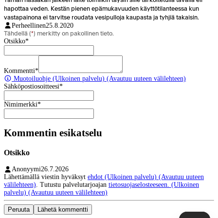
hapottaa veden. Kestän pienen epämukavuuden käyttötilanteessa kun
vastapainona ei tarvitse roudata vesipulloja kaupasta ja tyhjiä takaisin.
Perheellinen
25.8.2020
Tähdellä (
*
) merkitty on pakollinen tieto.
Otsikko
*
Kommentti
*
Muotoiluohje
(Ulkoinen palvelu) (Avautuu uuteen välilehteen)
Sähköpostiosoitteesi
*
Nimimerkki
*
Kommentin esikatselu
Otsikko
Anonyymi
26.7.2026
Lähettämällä viestin hyväksyt
ehdot
(Ulkoinen palvelu) (Avautuu uuteen
välilehteen)
. Tutustu palvelutarjoajan
tietosuojaselosteeseen.
(Ulkoinen
palvelu) (Avautuu uuteen välilehteen)
Peruuta
Lähetä kommentti