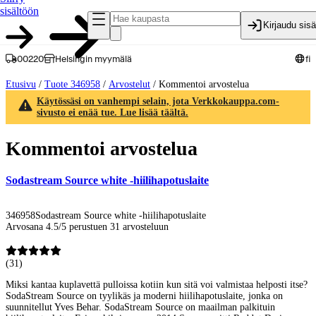
sisältöön
Kirjaudu sis
00220
Helsingin myymälä
fi
Etusivu
/
Tuote 346958
/
Arvostelut
/
Kommentoi arvostelua
Käytössäsi on vanhempi selain, jota Verkkokauppa.com-
sivusto ei enää tue. Lue lisää täältä.
Kommentoi arvostelua
Sodastream Source white -hiilihapotuslaite
346958
Sodastream Source white -hiilihapotuslaite
Arvosana 4.5/5 perustuen 31 arvosteluun
(
31
)
Miksi kantaa kuplavettä pulloissa kotiin kun sitä voi valmistaa helposti itse?
SodaStream Source on tyylikäs ja moderni hiilihapotuslaite, jonka on
suunnitellut Yves Behar. SodaStream Source on maailman palkituin