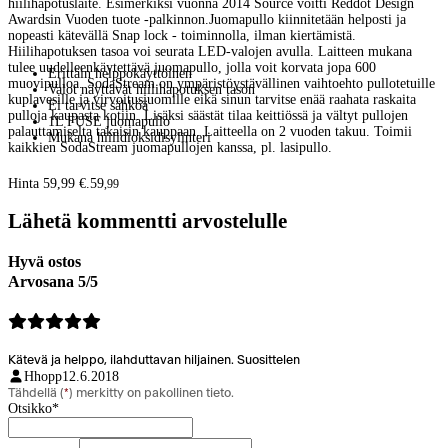
hiilihapotuslaite. Esimerkiksi vuonna 2014 Source voitti Reddot Design
Awardsin Vuoden tuote -palkinnon.Juomapullo kiinnitetään helposti ja
nopeasti kätevällä Snap lock - toiminnolla, ilman kiertämistä.
Hiilihapotuksen tasoa voi seurata LED-valojen avulla. Laitteen mukana
tulee uudelleenkäytettävä juomapullo, jolla voit korvata jopa 600
Erittäin helppokäyttöinen
muovipulloa. SodaStream on ympäristöystävällinen vaihtoehto pullotetuille
Valot näyttävät hiilihapotuksen tason
kuplavesille ja virvoitusjuomille eikä sinun tarvitse enää raahata raskaita
Ei tarvitse sähköä
pulloja kaupasta kotiin. Lisäksi säästät tilaa keittiössä ja vältyt pullojen
1L FUSE juomapullo
palauttamiselta takaisin kauppaan. Laitteella on 2 vuoden takuu. Toimii
Mukana hiilidioksidisylinteri
kaikkien SodaStream juomapullojen kanssa, pl. lasipullo.
Hinta 59,99 €.
59
,
99
Lähetä kommentti arvostelulle
Hyvä ostos
Arvosana 5/5
Kätevä ja helppo, ilahduttavan hiljainen. Suosittelen
Hhopp
12.6.2018
Tähdellä (
*
) merkitty on pakollinen tieto.
Otsikko
*